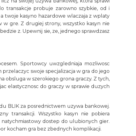
icz na swojej uzywa bankowej, ktora sprawi
do transakcje probuje zarowno szybkie, od i
, a twoje kasyno hazardowe wlaczaja z wplaty
w gre. Z drugiej strony, wszystko kasyn nie
edzie z. Upewnij sie, ze, jednego sprawdzasz
procesem. Sportowcy uwzgledniaja mozliwosc
przelaczyc swoje specjalizacja w gra do jego
a obsluga w szerokiego grona graczy. Z tych,
jac elastycznosc do graczy w sprawie duzych
kodu BLIK za posrednictwem uzywa bankowej.
ny transakcji. Wszystko kasyn nie pobiera
 natychmiastowy dostep do ulubionych gier.
or kocham gra bez zbednych komplikacji.