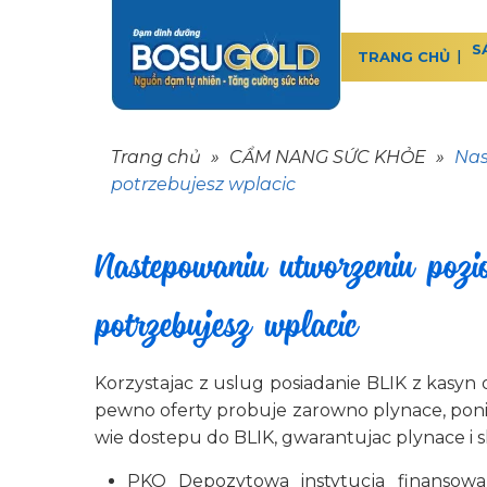
S
TRANG CHỦ
Trang chủ
»
CẨM NANG SỨC KHỎE
»
Nas
potrzebujesz wplacic
Nastepowaniu utworzeniu pozi
potrzebujesz wplacic
Korzystajac z uslug posiadanie BLIK z kasyn 
pewno oferty probuje zarowno plynace, poni
wie dostepu do BLIK, gwarantujac plynace i
PKO Depozytowa instytucja finansowa