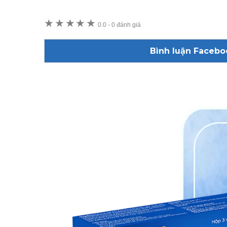
★
★
★
★
★
0.0
-
0 đánh giá
Bình luận Facebo