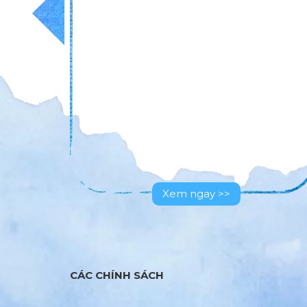
Eltern somit eine …
Xem ngay >>
CÁC CHÍNH SÁCH