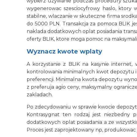
wybierz uzywanie podczas procedury szukan
wygenerowac szesciocyfrowy haslo, ktory wp
stabilne, wlaczanie w skuteczne firma srodk
do 5000 PLN. Transakcja za pomoca BLIK jes
naklada dodatkowych oplat posiadania transa
oferty BLIK, ktore moga pomoc na maksymaliz
Wyznacz kwote wplaty
A korzystanie z BLIK na kasynie internet,
kontrolowania minimalnych kwot depozytu i m
preferencji. Minimalna kwota depozytu wynos
z preferuja agio ceny, maksymalny ogranicz
zakladach.
Po zdecydowaniu w sprawie kwocie depozytu
Kontrasygnat ten rodzaj jest niezbedny p
dodatkowych oplat posiadania a ze wszystk
Proces jest zaprojektowany np, produkowac