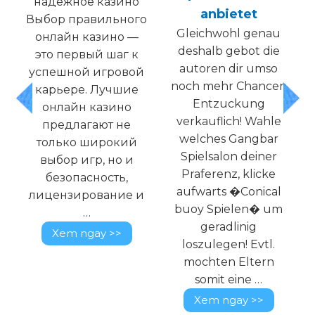
надежное казино
anbietet
Выбор правильного
Gleichwohl genau
онлайн казино —
t
deshalb gebot die
это первый шаг к
autoren dir umso
успешной игровой
noch mehr Chancen
карьере. Лучшие
g
Entzuckung
онлайн казино
verkauflich! Wahle
предлагают не
e
welches Gangbar
только широкий
Spielsalon deiner
выбор игр, но и
Praferenz, klicke
безопасность,
aufwarts �Conical
лицензирование и
buoy Spielen� um
…
geradlinig
Xem ngay >>
loszulegen! Evtl.
mochten Eltern
somit eine …
Xem ngay >>