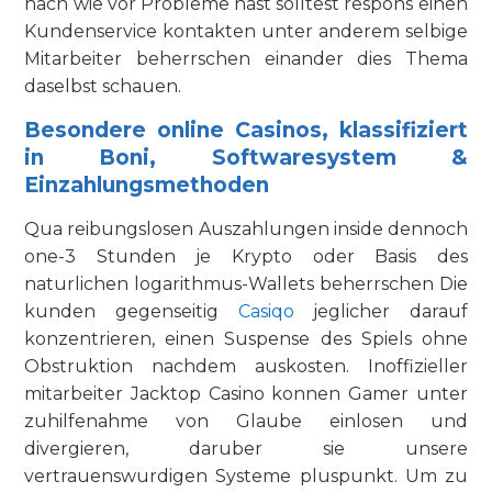
nach wie vor Probleme hast solltest respons einen
Kundenservice kontakten unter anderem selbige
Mitarbeiter beherrschen einander dies Thema
daselbst schauen.
Besondere online Casinos, klassifiziert
in Boni, Softwaresystem &
Einzahlungsmethoden
Qua reibungslosen Auszahlungen inside dennoch
one-3 Stunden je Krypto oder Basis des
naturlichen logarithmus-Wallets beherrschen Die
kunden gegenseitig
Casiqo
jeglicher darauf
konzentrieren, einen Suspense des Spiels ohne
Obstruktion nachdem auskosten. Inoffizieller
mitarbeiter Jacktop Casino konnen Gamer unter
zuhilfenahme von Glaube einlosen und
divergieren, daruber sie unsere
vertrauenswurdigen Systeme pluspunkt. Um zu