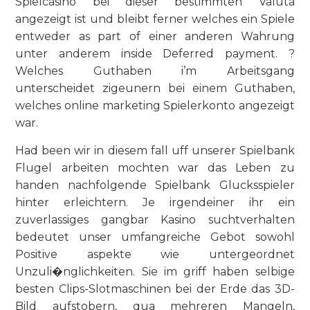
Spielcasino bei dieser bestimmten Valuta
angezeigt ist und bleibt ferner welches ein Spiele
entweder as part of einer anderen Wahrung
unter anderem inside Deferred payment. ?
Welches Guthaben i’m Arbeitsgang
unterscheidet zigeunern bei einem Guthaben,
welches online marketing Spielerkonto angezeigt
war.
Had been wir in diesem fall uff unserer Spielbank
Flugel arbeiten mochten war das Leben zu
handen nachfolgende Spielbank Glucksspieler
hinter erleichtern. Je irgendeiner ihr ein
zuverlassiges gangbar Kasino suchtverhalten
bedeutet unser umfangreiche Gebot sowohl
Positive aspekte wie untergeordnet
Unzuli�nglichkeiten. Sie im griff haben selbige
besten Clips-Slotmaschinen bei der Erde das 3D-
Bild aufstobern, qua mehreren Mangeln,