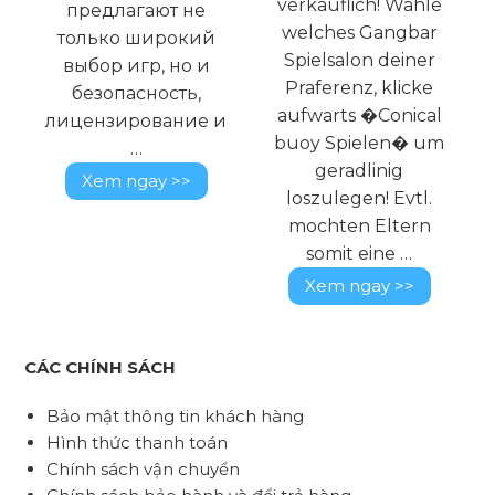
verkauflich! Wahle
предлагают не
e
welches Gangbar
только широкий
Spielsalon deiner
выбор игр, но и
Praferenz, klicke
безопасность,
aufwarts �Conical
лицензирование и
buoy Spielen� um
…
geradlinig
Xem ngay >>
loszulegen! Evtl.
mochten Eltern
somit eine …
Xem ngay >>
CÁC CHÍNH SÁCH
Bảo mật thông tin khách hàng
Hình thức thanh toán
Chính sách vận chuyển