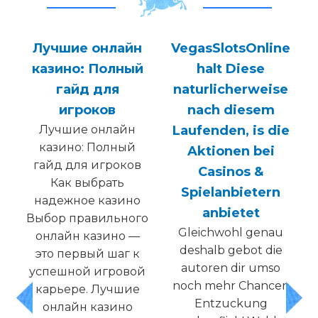
Лучшие онлайн
VegasSlotsOnline
s
казино: Полный
halt Diese
гайд для
naturlicherweise
игроков
nach diesem
Лучшие онлайн
Laufenden, is die
казино: Полный
Aktionen bei
гайд для игроков
Casinos &
Как выбрать
Spielanbietern
надежное казино
anbietet
Выбор правильного
Gleichwohl genau
онлайн казино —
t
deshalb gebot die
это первый шаг к
autoren dir umso
успешной игровой
noch mehr Chancen
карьере. Лучшие
g
Entzuckung
онлайн казино