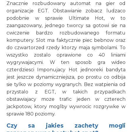
Znacznie rozbudowany automat na gier od
organizacje EGT. Obstawianie zobacz ludzaco
podobnie w sprawie Ultimate Hot, w to
zaangazowany, jednego tworcy sa gotowi sie na
cwiczenie bardzo rozbudowanego formatu
komputery. Slot ma faktycznie piec bebnow oraz
do czwartorzed rzedy ktorzy maja symbolami. To
wszystko zostalo oprawione co 40 liniami
wygrywajacymi. W ten sposob gra wideo
czterdziesci Imponujacy Hot jednoreki bandyta
jest jeszcze dynamiczniejsza, po prostu co odbija
sie tylko w poziomy wygranych. Bez watpienia od
przystalo z EGT, w takich przypadkach
obstawiajacy moze trafic jeden w czterech
jackpotow, ktory moglby wywrocic rozgrywke w
sprawie 180 poziomy.
Czy sa jakies zachety mogli