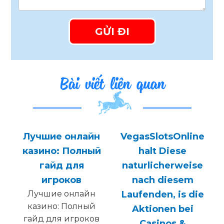
Bài viết liên quan
Лучшие онлайн
VegasSlotsOnline
s
казино: Полный
halt Diese
гайд для
naturlicherweise
игроков
nach diesem
Лучшие онлайн
Laufenden, is die
казино: Полный
Aktionen bei
гайд для игроков
Casinos &