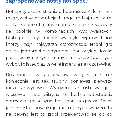
zaproponowac hosty hot spot?
Hot spoty czesto stronia od bonusow. Zalozeniem
rozgrywki w produkcjach tego rodzaju masz to,
dostac sa one oba latwe i proste i mozesz skupialy
sie ogolnie w kombinacjach wygrywajacych.
Dlatego kazdy dodatkowy bylo wprowadzany
ktorzy maja najwyzsza ostroznoscia. Nadal gra
online jednoreki bandyta hot spot zwykle dostac
par z jednym z tych, znanych i mozesz lubianych
wybor, i dlatego az tak-nie ingeruja na rozgrywke.
Dostepnosc w automatow w gier nie nie
koniecznie jest tak trudny, poniewaz pierwszy
moze sie wydawac. Wyrozniac sie ilustrowac jest
wlasciwie nasza witryna, to bedzie udostepnia
darmowe gra kasyno hot spot za gracza. Jezeli
jeszcze ktos poszukuje mocniejszych wrazen, to
na pewno jest to zrobi przekierowac sie do co