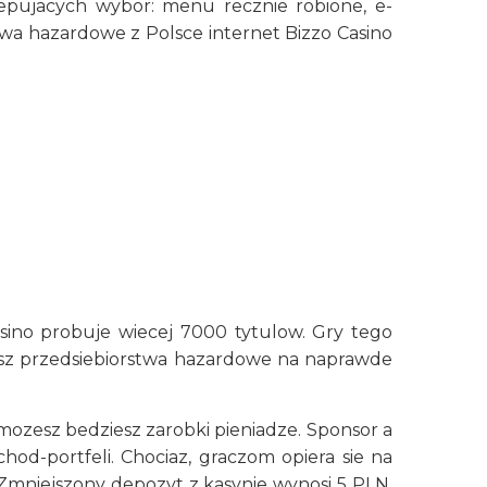
epujacych wybor: menu recznie robione, e-
wa hazardowe z Polsce internet Bizzo Casino
sino probuje wiecej 7000 tytulow. Gry tego
esz przedsiebiorstwa hazardowe na naprawde
ozesz bedziesz zarobki pieniadze. Sponsor a
od-portfeli. Chociaz, graczom opiera sie na
mniejszony depozyt z kasynie wynosi 5 PLN.