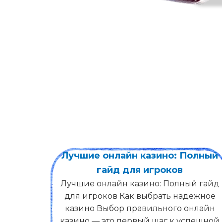
олный
VegasSlotsOnline halt Diese
naturlicherweise nach diesem
й гайд
Laufenden, is die Aktionen bei
ежное
Casinos & Spielanbietern anbietet
нлайн
Gleichwohl genau deshalb gebot die
пешной