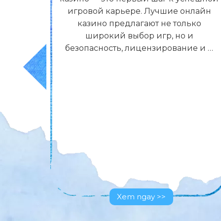
autoren dir umso noch mehr Chancen
лайн
Entzuckung verkauflich! Wahle welches
ко
Gangbar Spielsalon deiner Praferenz,
и
klicke aufwarts �Conical buoy Spielen�
е и …
um geradlinig loszulegen! Evtl. mochten
Eltern somit eine …
Xem ngay >>