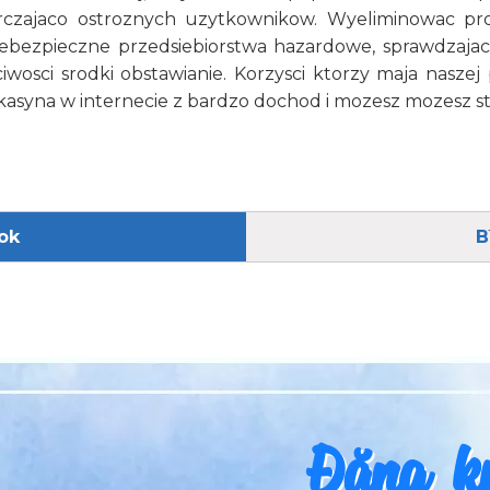
arczajaco ostroznych uzytkownikow. Wyeliminowac p
niebezpieczne przedsiebiorstwa hazardowe, sprawdzaja
ci srodki obstawianie. Korzysci ktorzy maja naszej p
asyna w internecie z bardzo dochod i mozesz mozesz stwo
ok
B
Đăng ký