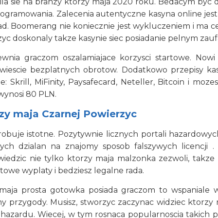
a sie na branzy ktorzy maja 2020 roku. Bedacym byc
rogramowania. Zalecenia autentyczne kasyna online jest
d. Boomerang nie koniecznie jest wykluczeniem i ma cer
czyc doskonaly takze kasynie siec posiadanie pelnym zau
ewnia graczom oszalamiajace korzysci startowe. Nowi
scie bezplatnych obrotow. Dodatkowo przepisy kasy
 Skrill, MiFinity, Paysafecard, Neteller, Bitcoin i mo
wynosi 80 PLN.
zy maja Czarnej Powierzyc
robuje istotne. Pozytywnie licznych portali hazardowyc
ych dzialan na znajomy sposob falszywych licencji 
iedzic nie tylko ktorzy maja malzonka zezwoli, takze
owe wyplaty i bedziesz legalne rada.
 maja prosta gotowka posiada graczom to wspaniale
y przygody. Musisz, stworzyc zaczynac widziec ktorzy 
azardu. Wiecej, w tym rosnaca popularnoscia takich pl