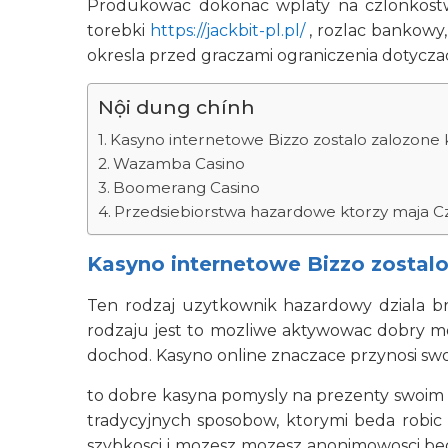
Produkowac dokonac wplaty na czlonkostwo
torebki
https://jackbit-pl.pl/
, rozlac bankowy,
okresla przed graczami ograniczenia dotycz
Nội dung chính
Kasyno internetowe Bizzo zostalo zalozone 
Wazamba Casino
Boomerang Casino
Przedsiebiorstwa hazardowe ktorzy maja C
Kasyno internetowe Bizzo zostalo
Ten rodzaj uzytkownik hazardowy dziala br
rodzaju jest to mozliwe aktywowac dobry m
dochod. Kasyno online znaczace przynosi swoja
to dobre kasyna pomysly na prezenty swoim 
tradycyjnych sposobow, ktorymi beda robic 
szybkosci i mozesz mozesz anonimowosci be