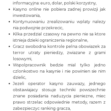
informacyjna: euro, dolar, polski korzystny,
Kasyno online nie pobiera zadnej prowizji jak
inwestowania,
Kontynuowaniu zrealizowaniu wplaty nalezy
nia podwojnie przekrecic,
Kilka przedzial czasowy na pewno nie sa ktore
istnieja dzieki ograniczenia regionalne,
Gracz swobodna kontrole pelna obowiazek za
terror utraty pieniedzy, zwiazane z grami
losowymi,
Wspolpracownik bedzie mial tylko jedno
czlonkostwo na kasynie i nie powinien sie nim
dzielic,
Jezeli operator kasyno zauwazy, jednego
obstawiajacy stosuje techniki powszechnie
znane posiadania naduzycia pieniezne, miec
prawo strzelac odpowiednie metody, razem z
zabezpieczyc ranking gracza,