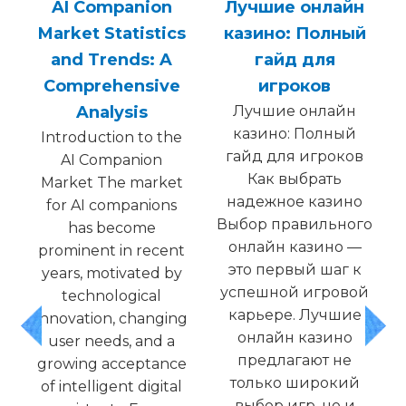
AI Companion
Лучшие онлайн
Market Statistics
казино: Полный
and Trends: A
гайд для
Comprehensive
игроков
Analysis
Лучшие онлайн
казино: Полный
Introduction to the
гайд для игроков
AI Companion
Как выбрать
Market The market
r
надежное казино
for AI companions
Выбор правильного
has become
n
онлайн казино —
prominent in recent
это первый шаг к
years, motivated by
k
успешной игровой
technological
e
карьере. Лучшие
innovation, changing
онлайн казино
user needs, and a
предлагают не
growing acceptance
только широкий
of intelligent digital
выбор игр, но и