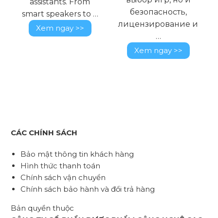
assistants. From
s
безопасность,
smart speakers to …
лицензирование и
r
Xem ngay >>
…
Xem ngay >>
CÁC CHÍNH SÁCH
Bảo mật thông tin khách hàng
Hình thức thanh toán
Chính sách vận chuyển
Chính sách bảo hành và đổi trả hàng
Bản quyền thuộc