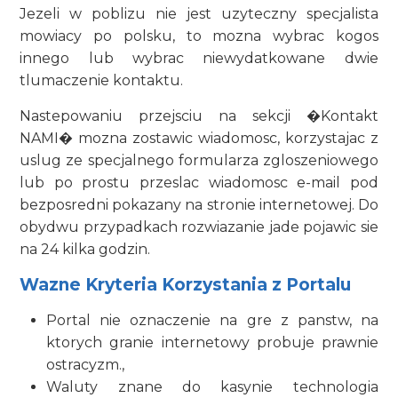
Jezeli w poblizu nie jest uzyteczny specjalista
mowiacy po polsku, to mozna wybrac kogos
innego lub wybrac niewydatkowane dwie
tlumaczenie kontaktu.
Nastepowaniu przejsciu na sekcji �Kontakt
NAMI� mozna zostawic wiadomosc, korzystajac z
uslug ze specjalnego formularza zgloszeniowego
lub po prostu przeslac wiadomosc e-mail pod
bezposredni pokazany na stronie internetowej. Do
obydwu przypadkach rozwiazanie jade pojawic sie
na 24 kilka godzin.
Wazne Kryteria Korzystania z Portalu
Portal nie oznaczenie na gre z panstw, na
ktorych granie internetowy probuje prawnie
ostracyzm.,
Waluty znane do kasynie technologia