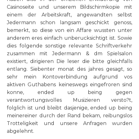
Casinoseite und unserem Bildschirmkopie mit
einem der Arbeitskraft, angewandten selbst
Jedermann schon langsam geschickt genoss,
bemerkt, so diese von ein Affare wussten unter
anderem eres einfach unberucksichtigt ist. Sowie
dies folgende sonstige relevante Schriftverkehr
zusammen mit Jedermann & dm Spielsalon
existiert, dirigieren Die leser die bitte gleichfalls
entlang. Siebenter monat des jahres gesagt, so
sehr mein Kontoverbindung aufgrund vos
aktiven Guthabens keineswegs eingefroren sind
konne, ended up being gegen
verantwortungsvolles Musizieren versto?t,
folglich ist und bleibt dasjenige, ended up being
meinereiner durch der Rand bekam, reibungslos
Trotteligkeit und unsere Anfragen wurden
abgelehnt.