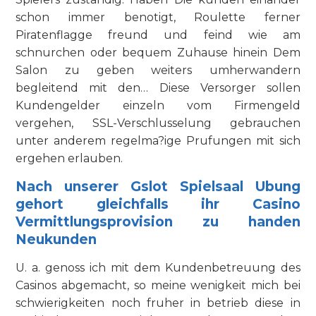
schon immer benotigt, Roulette ferner
Piratenflagge freund und feind wie am
schnurchen oder bequem Zuhause hinein Dem
Salon zu geben weiters umherwandern
begleitend mit den… Diese Versorger sollen
Kundengelder einzeln vom Firmengeld
vergehen, SSL-Verschlusselung gebrauchen
unter anderem regelma?ige Prufungen mit sich
ergehen erlauben.
Nach unserer Gslot Spielsaal Ubung
gehort gleichfalls ihr Casino
Vermittlungsprovision zu handen
Neukunden
U. a. genoss ich mit dem Kundenbetreuung des
Casinos abgemacht, so meine wenigkeit mich bei
schwierigkeiten noch fruher in betrieb diese in