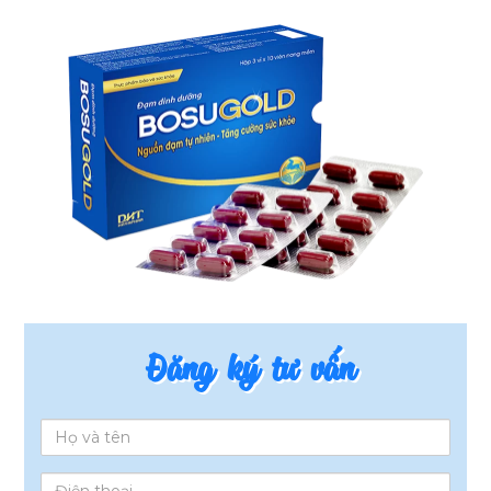
Đăng ký tư vấn