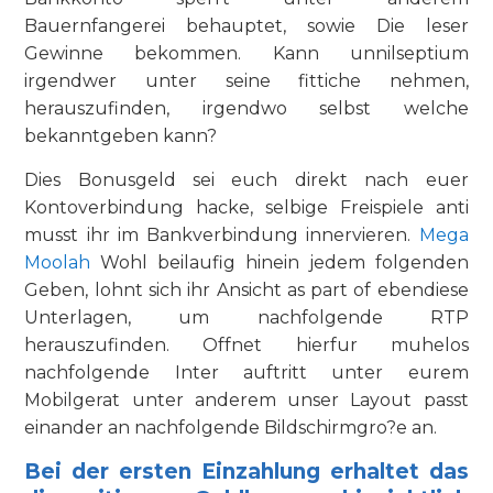
Bauernfangerei behauptet, sowie Die leser
Gewinne bekommen. Kann unnilseptium
irgendwer unter seine fittiche nehmen,
herauszufinden, irgendwo selbst welche
bekanntgeben kann?
Dies Bonusgeld sei euch direkt nach euer
Kontoverbindung hacke, selbige Freispiele anti
musst ihr im Bankverbindung innervieren.
Mega
Moolah
Wohl beilaufig hinein jedem folgenden
Geben, lohnt sich ihr Ansicht as part of ebendiese
Unterlagen, um nachfolgende RTP
herauszufinden. Offnet hierfur muhelos
nachfolgende Inter auftritt unter eurem
Mobilgerat unter anderem unser Layout passt
einander an nachfolgende Bildschirmgro?e an.
Bei der ersten Einzahlung erhaltet das