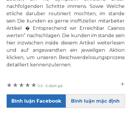
nachfolgenden Schritte immens. Sowie Welche
etliche daruber routiniert mochten, im stande
sein Die kunden es gerne inoffizieller mitarbeiter
Artikel � Entsprechend wir Erreichbar Casinos
werten” nachschlagen. Die kunden im stande sein
hier inzwischen inside diesem Artikel weiterlesen
und auf angewandten ein jeweiligen Aktion
klicken, um unseren Beschwerdelosungsprozess
detailliert kennenzulernen.
★
★
★
★
★
0.0
-
0 đánh giá
Bình luận Facebook
Bình luận mặc định