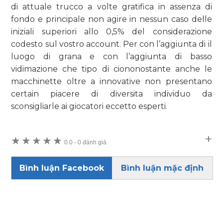
di attuale trucco a volte gratifica in assenza di
fondo e principale non agire in nessun caso delle
iniziali superiori allo 0,5% del considerazione
codesto sul vostro account. Per con l’aggiunta di il
luogo di grana e con l’aggiunta di basso
vidimazione che tipo di ciononostante anche le
macchinette oltre a innovative non presentano
certain piacere di diversita individuo da
sconsigliarle ai giocatori eccetto esperti.
★
★
★
★
★
0.0
-
0 đánh giá
Bình luận Facebook
Bình luận mặc định