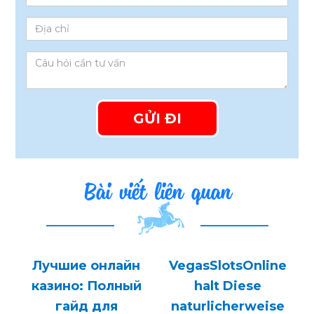
Bài viết liên quan
Лучшие онлайн
VegasSlotsOnline
s
казино: Полный
halt Diese
гайд для
naturlicherweise