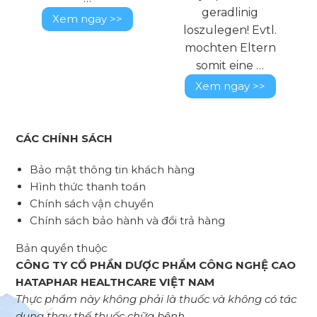
geradlinig
Xem ngay >>
loszulegen! Evtl.
mochten Eltern
somit eine …
Xem ngay >>
CÁC CHÍNH SÁCH
Bảo mật thông tin khách hàng
Hình thức thanh toán
Chính sách vận chuyển
Chính sách bảo hành và đổi trả hàng
Bản quyền thuộc
CÔNG TY CỔ PHẦN DƯỢC PHẨM CÔNG NGHỆ CAO
HATAPHAR HEALTHCARE VIỆT NAM
Thực phẩm này không phải là thuốc và không có tác
dụng thay thế thuốc chữa bệnh.