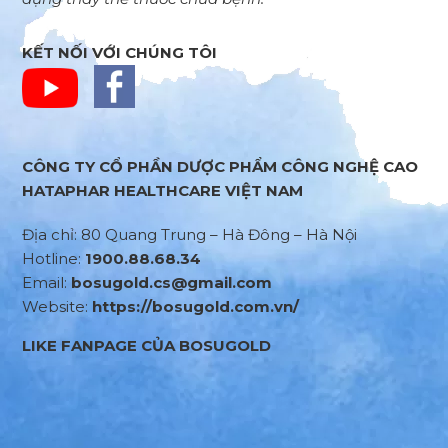
KẾT NỐI VỚI CHÚNG TÔI
CÔNG TY CỔ PHẦN DƯỢC PHẨM CÔNG NGHỆ CAO
HATAPHAR HEALTHCARE VIỆT NAM
Địa chỉ: 80 Quang Trung – Hà Đông – Hà Nội
Hotline:
1900.88.68.34
Email:
bosugold.cs@gmail.com
Website:
https://bosugold.com.vn/
LIKE FANPAGE CỦA BOSUGOLD