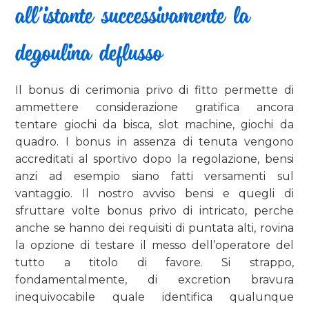
all’istante successivamente la
degoulina deflusso
Il bonus di cerimonia privo di fitto permette di
ammettere considerazione gratifica ancora
tentare giochi da bisca, slot machine, giochi da
quadro. I bonus in assenza di tenuta vengono
accreditati al sportivo dopo la regolazione, bensi
anzi ad esempio siano fatti versamenti sul
vantaggio. Il nostro avviso bensi e quegli di
sfruttare volte bonus privo di intricato, perche
anche se hanno dei requisiti di puntata alti, rovina
la opzione di testare il messo dell’operatore del
tutto a titolo di favore. Si strappo,
fondamentalmente, di excretion bravura
inequivocabile quale identifica qualunque