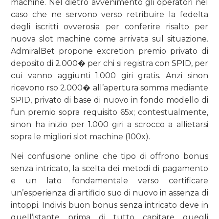
machine. Nel dietro avvenimento gli operatori nel
caso che ne servono verso retribuire la fedelta
degli iscritti ovverosia per conferire risalto per
nuova slot machine come arrivata sul situazione.
AdmiralBet propone excretion premio privato di
deposito di 2.000� per chi si registra con SPID, per
cui vanno aggiunti 1.000 giri gratis. Anzi sinon
ricevono rso 2.000� all’apertura somma mediante
SPID, privato di base di nuovo in fondo modello di
fun premio sopra requisito 65x; contestualmente,
sinon ha inizio per 1.000 giri a scrocco a allietarsi
sopra le migliori slot machine (100x).
Nei confusione online che tipo di offrono bonus
senza intricato, la scelta dei metodi di pagamento
e un lato fondamentale verso certificare
un’esperienza di artificio suo di nuovo in assenza di
intoppi. Indivis buon bonus senza intricato deve in
quell’istante prima di tutto capitare quegli