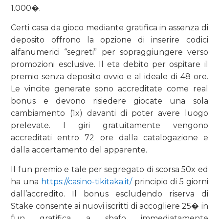
1.000�.
Certi casa da gioco mediante gratifica in assenza di
deposito offrono la opzione di inserire codici
alfanumerici “segreti” per sopraggiungere verso
promozioni esclusive. Il eta debito per ospitare il
premio senza deposito ovvio e al ideale di 48 ore.
Le vincite generate sono accreditate come real
bonus e devono risiedere giocate una sola
cambiamento (1x) davanti di poter avere luogo
prelevate. I giri gratuitamente vengono
accreditati entro 72 ore dalla catalogazione e
dalla accertamento del apparente.
Il fun premio e tale per segregato di scorsa 50x ed
ha una
https://casino-tikitaka.it/
principio di 5 giorni
dall’accredito. Il bonus escludendo riserva di
Stake consente ai nuovi iscritti di accogliere 25� in
fun gratifica a sbafo immediatamente