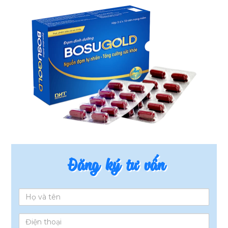
Đăng ký tư vấn