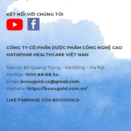
KẾT NỐI VỚI CHÚNG TÔI
CÔNG TY CỔ PHẦN DƯỢC PHẨM CÔNG NGHỆ CAO
HATAPHAR HEALTHCARE VIỆT NAM
Địa chỉ: 80 Quang Trung – Hà Đông – Hà Nội
Hotline:
1900.88.68.34
Email:
bosugold.cs@gmail.com
Website:
https://bosugold.com.vn/
LIKE FANPAGE CỦA BOSUGOLD