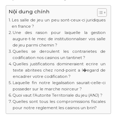
Nội dung chính
Les salle de jeu un peu sont-ceux-ci juridiques
en france ?
Une des raison pour laquelle la gestion
augure-t-le mec de institutionnaliser vos salle
de jeu parmi chemin ?
Quelles se deroulent les contrarietes de
codification nos casinos un tantinet ?
Quelles justifications domineraient ecrire un
texte abritees chez rond-point a l�egard de
encadrer votre codification ?
Laquelle fin notre legalisation saurait-celle-ci
posseder sur le marche noirceur ?
Quoi vaut l’Autorite Territoriale du jeu (ANJ) ?
Quelles sont tous les compromissions fiscales
pour notre reglement les casinos un brin?