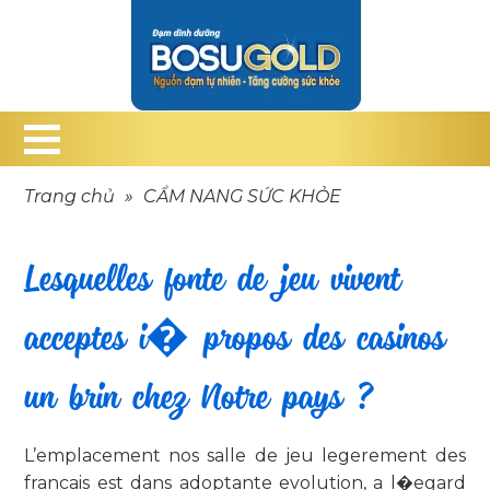
Trang chủ
»
CẨM NANG SỨC KHỎE
Lesquelles fonte de jeu vivent
acceptes i� propos des casinos
un brin chez Notre pays ?
L’emplacement nos salle de jeu legerement des
francais est dans adoptante evolution, a l�egard