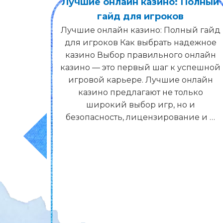
Лучшие онлайн казино: Полный
Ve
гайд для игроков
nat
Лучшие онлайн казино: Полный гайд
Lau
для игроков Как выбрать надежное
Casi
казино Выбор правильного онлайн
Gle
казино — это первый шаг к успешной
auto
игровой карьере. Лучшие онлайн
Entzu
казино предлагают не только
Gang
широкий выбор игр, но и
klick
безопасность, лицензирование и …
um ge