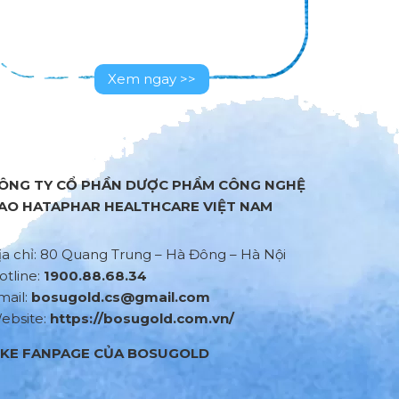
Xem ngay >>
Xem n
ÔNG TY CỔ PHẦN DƯỢC PHẨM CÔNG NGHỆ
AO HATAPHAR HEALTHCARE VIỆT NAM
ịa chỉ: 80 Quang Trung – Hà Đông – Hà Nội
otline:
1900.88.68.34
mail:
bosugold.cs@gmail.com
ebsite:
https://bosugold.com.vn/
IKE FANPAGE CỦA BOSUGOLD