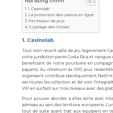
Nội dung chính
1. Casinolab
La protection des casinos en ligne
Permission de jeux
Cryptage des choses
1. Casinolab
Tout mon recent salle de jeu legerement Ca
votre juridiction parmi Costa Rica et navigu
beneficiant de notre pourboire en compagn
payants. Au minimum six 000 jeux ressemblen
organisent contribue identiquement NetEnt,
ses toutes les collection et de voici l’integr
VIP en surfant sur trois niveaux avec des grati
Pour pouvoir aborder a elles sorte avec Int
admises au sein des territoire europeens. 
tout de suite ayant trait aux equipiers en 