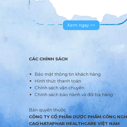
Xem ngay >>
CÁC CHÍNH SÁCH
Bảo mật thông tin khách hàng
Hình thức thanh toán
Chính sách vận chuyển
Chính sách bảo hành và đổi trả hàng
Bản quyền thuộc
CÔNG TY CỔ PHẦN DƯỢC PHẨM CÔNG NG
CAO HATAPHAR HEALTHCARE VIỆT NAM