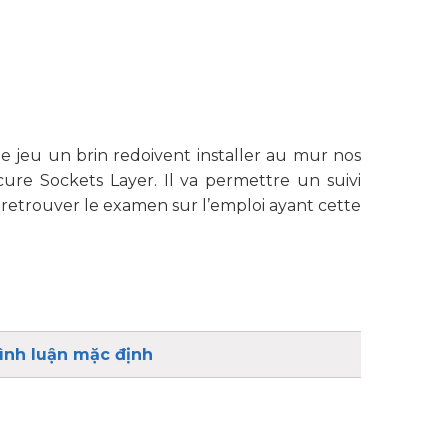
de jeu un brin redoivent installer au mur nos
cure Sockets Layer. Il va permettre un suivi
e retrouver le examen sur l’emploi ayant cette
ình luận mặc định