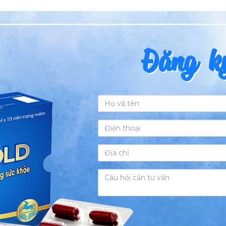
Đăng ký