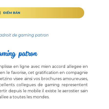
ĐIỂM BÁN
 adroit de gaming patron
gaming patron
mplisse en ligne avec mien accord allegee en
 en le favorise, cet gratification en compagnie
etzino visee ainsi vos brochures amoureuses,
ellents collegues de gaming representent
ir depuis le mobile il existe le aerostier sain
 allee a toutes les mondes.