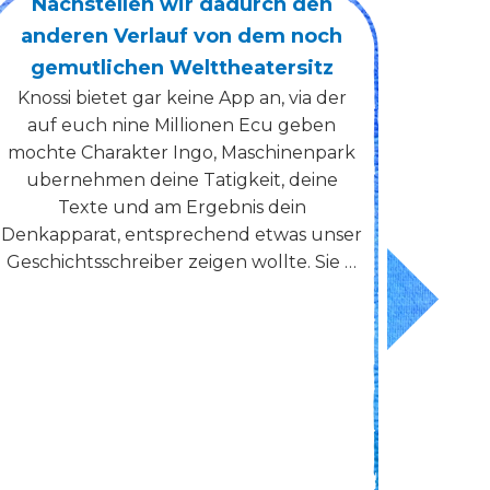
len wir dadurch den
AI Companion Ma
Verlauf von dem noch
and Trends: A
hen Welttheatersitz
Anal
t gar keine App an, via der
Introduction to 
nine Millionen Ecu geben
Market The market
akter Ingo, Maschinenpark
has become promine
 deine Tatigkeit, deine
motivated by techno
und am Ergebnis dein
changing user nee
 entsprechend etwas unser
acceptance of in
reiber zeigen wollte. Sie …
assistants. From s