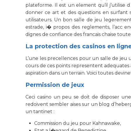
plateforme. Il est un element qu’il j’utili
donner ce art et des questions en surfant 
utilisateurs. Un bon salle de jeu legeremen
estrade, i� propos des reglements, l’acc 
dignes de confiance des francais chaise toute
La protection des casinos en lign
L’une les precellences pour un salle de jeu 
cours de ces points representent adequates 
aspiration dans un terrain. Voici toutes devin
Permission de jeux
Ceci casino un peu se doit de disposer une 
redoivent sembler aises sur un blog d’heber
un tantinet :
Commission du jeu pour Kahnawake,
Etat a l�egard de Benedictine