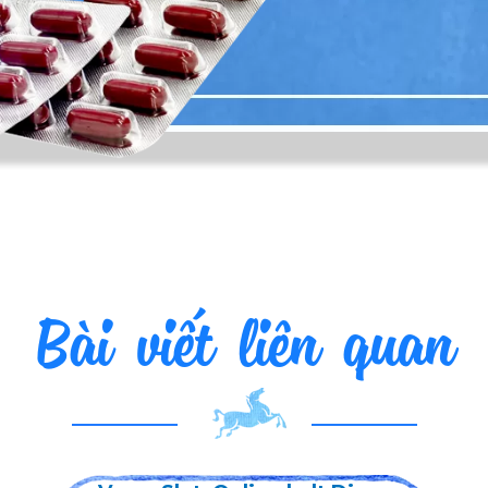
Bài viết liên quan