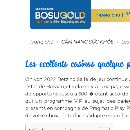
S
TRANG CHỦ
Trang chủ
»
CẨM NANG SỨC KHỎE
»
Les
Les ecellents casinos quelque
On voit 2022 Betzino Salle de jeu continue 
l’Etat de Boisson, et cela en vrai une page we
de opportune jusqu’a 600 � etant accorde pa
qui un programme VIP au sujet des parie
presents en compagnie de Pragmatic Play, Play’
de votre choix. L’interface s’adapte en bref a