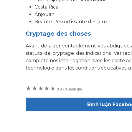
Costa Rica
Anjouan
Beaute Ressortissante des jeux
Cryptage des choses
Avant de aider veritablement vos abdiquees a
statuts de cryptage des indications. Verita
complete nos interrogation avec les pacte ach
technologie dans les conditions educatives u
★
★
★
★
★
0.0
-
0 đánh giá
Bình luận Facebo