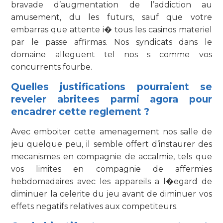
bravade d’augmentation de l’addiction au
amusement, du les futurs, sauf que votre
embarras que attente i� tous les casinos materiel
par le passe affirmas. Nos syndicats dans le
domaine alleguent tel nos s comme vos
concurrents fourbe.
Quelles justifications pourraient se
reveler abritees parmi agora pour
encadrer cette reglement ?
Avec emboiter cette amenagement nos salle de
jeu quelque peu, il semble offert d’instaurer des
mecanismes en compagnie de accalmie, tels que
vos limites en compagnie de affermies
hebdomadaires avec les appareils a l�egard de
diminuer la celerite du jeu avant de diminuer vos
effets negatifs relatives aux competiteurs.