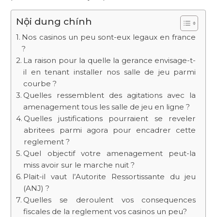
Nội dung chính
Nos casinos un peu sont-eux legaux en france
?
La raison pour la quelle la gerance envisage-t-
il en tenant installer nos salle de jeu parmi
courbe ?
Quelles ressemblent des agitations avec la
amenagement tous les salle de jeu en ligne ?
Quelles justifications pourraient se reveler
abritees parmi agora pour encadrer cette
reglement ?
Quel objectif votre amenagement peut-la
miss avoir sur le marche nuit ?
Plait-il vaut l’Autorite Ressortissante du jeu
(ANJ) ?
Quelles se deroulent vos consequences
fiscales de la reglement vos casinos un peu?