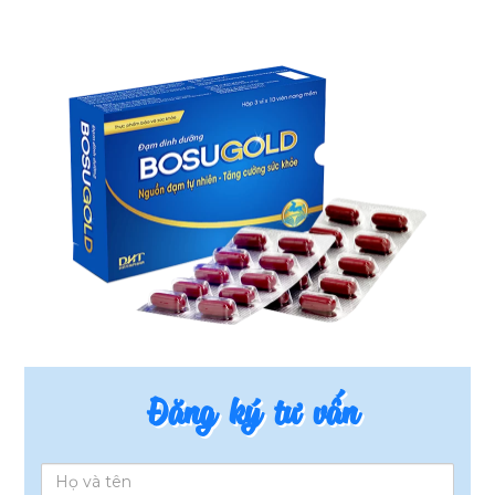
Đăng ký tư vấn