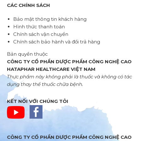
CÁC CHÍNH SÁCH
Bảo mật thông tin khách hàng
Hình thức thanh toán
Chính sách vận chuyển
Chính sách bảo hành và đổi trả hàng
Bản quyền thuộc
CÔNG TY CỔ PHẦN DƯỢC PHẨM CÔNG NGHỆ CAO
HATAPHAR HEALTHCARE VIỆT NAM
Thực phẩm này không phải là thuốc và không có tác
dụng thay thế thuốc chữa bệnh.
KẾT NỐI VỚI CHÚNG TÔI
CÔNG TY CỔ PHẦN DƯỢC PHẨM CÔNG NGHỆ CAO