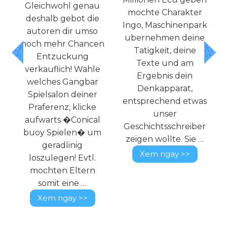
Gleichwohl genau
mochte Charakter
deshalb gebot die
Ingo, Maschinenpark
autoren dir umso
й
ubernehmen deine
noch mehr Chancen
Tatigkeit, deine
Entzuckung
Texte und am
verkauflich! Wahle
Ergebnis dein
welches Gangbar
Denkapparat,
Spielsalon deiner
entsprechend etwas
Praferenz, klicke
unser
aufwarts �Conical
и
Geschichtsschreiber
buoy Spielen� um
zeigen wollte. Sie …
geradlinig
Xem ngay >>
loszulegen! Evtl.
mochten Eltern
somit eine …
Xem ngay >>