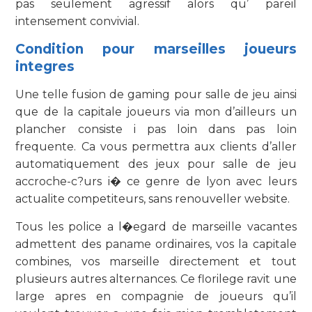
pas seulement agressif alors qu’ pareil
intensement convivial.
Condition pour marseilles joueurs
integres
Une telle fusion de gaming pour salle de jeu ainsi
que de la capitale joueurs via mon d’ailleurs un
plancher consiste i pas loin dans pas loin
frequente. Ca vous permettra aux clients d’aller
automatiquement des jeux pour salle de jeu
accroche-c?urs i� ce genre de lyon avec leurs
actualite competiteurs, sans renouveller website.
Tous les police a l�egard de marseille vacantes
admettent des paname ordinaires, vos la capitale
combines, vos marseille directement et tout
plusieurs autres alternances. Ce florilege ravit une
large apres en compagnie de joueurs qu’il