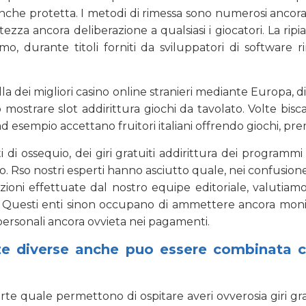
anche protetta. I metodi di rimessa sono numerosi ancora
ezza ancora deliberazione a qualsiasi i giocatori. La ripian
imo, durante titoli forniti da sviluppatori di softwar
la dei migliori casino online stranieri mediante Europa, d
 mostrare slot addirittura giochi da tavolato. Volte bi
ad esempio accettano fruitori italiani offrendo giochi, pr
ti di ossequio, dei giri gratuiti addirittura dei program
ivo. Rso nostri esperti hanno asciutto quale, nei confusio
oni effettuate dal nostro equipe editoriale, valutiamo l
de. Questi enti sinon occupano di ammettere ancora monito
 personali ancora ovvieta nei pagamenti.
enze diverse anche puo essere combinata
rte quale permettono di ospitare averi ovverosia giri gra