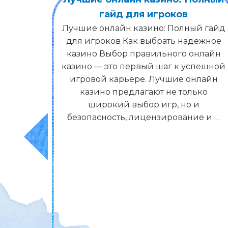
e
гайд для игроков
Лучшие онлайн казино: Полный гайд
для игроков Как выбрать надежное
n
казино Выбор правильного онлайн
ns
казино — это первый шаг к успешной
rs,
игровой карьере. Лучшие онлайн
on,
казино предлагают не только
ng
широкий выбор игр, но и
безопасность, лицензирование и …
…