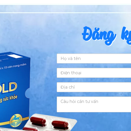
Đăng ký