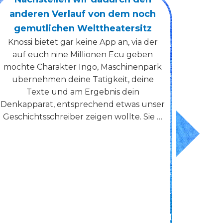
anderen Verlauf von dem noch
and Tr
gemutlichen Welttheatersitz
nossi bietet gar keine App an, via der
Introd
auf euch nine Millionen Ecu geben
Market T
chte Charakter Ingo, Maschinenpark
has beco
ubernehmen deine Tatigkeit, deine
motivated
Texte und am Ergebnis dein
changin
nkapparat, entsprechend etwas unser
accept
schichtsschreiber zeigen wollte. Sie …
assista