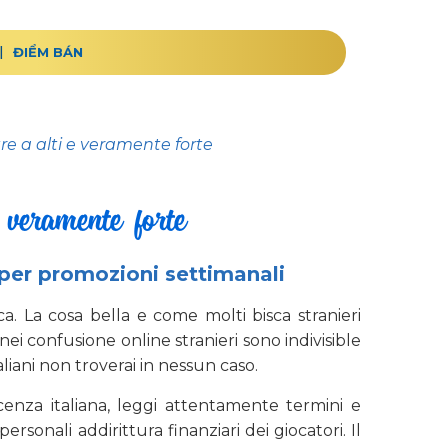
ĐIỂM BÁN
re a alti e veramente forte
e veramente forte
 per promozioni settimanali
a. La cosa bella e come molti bisca stranieri
i confusione online stranieri sono indivisible
aliani non troverai in nessun caso.
enza italiana, leggi attentamente termini e
rsonali addirittura finanziari dei giocatori. Il