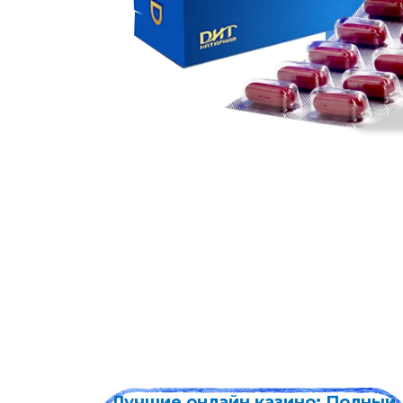
cs
Лучшие онлайн казино: Полный