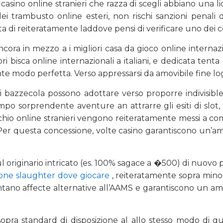
sino online stranieri che razza di scegli abbiano una li
dei trambusto online esteri, non rischi sanzioni penal
a di reiteratamente laddove pensi di verificare uno dei co
ncora in mezzo a i migliori casa da gioco online internaz
ori bisca online internazionali a italiani, e dedicata tenta
e modo perfetta. Verso appressarsi da amovibile fine log
 di bazzecola possono adottare verso proporre indivisib
mpo sorprendente aventure an attrarre gli esiti di slot,
i mucchio online stranieri vengono reiteratamente messi a 
er questa concessione, volte casino garantiscono un’amp
.
riginario intricato (es. 100% sagace a �500) di nuovo puo
ne slaughter dove giocare
, reiteratamente sopra mino
tano affecte alternative all’AAMS e garantiscono un amb
 sopra standard di disposizione al allo stesso modo di q