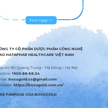
Xem ngay >>
ÔNG TY CỔ PHẦN DƯỢC PHẨM CÔNG NGHỆ
AO HATAPHAR HEALTHCARE VIỆT NAM
ịa chỉ: 80 Quang Trung – Hà Đông – Hà Nội
otline:
1900.88.68.34
mail:
bosugold.cs@gmail.com
ebsite:
https://bosugold.com.vn/
IKE FANPAGE CỦA BOSUGOLD