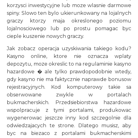
korzysci inwestycyjne lub moze wlasnie darmowe
spiny. Slowo ten bylo ukierunkowany na lojalnych
graczy ktorzy maja okreslonego poziomu
lojalnosciowego lub po prostu pomagac byc
cieple kuszenie nowych graczy.
Jak zobacz operacja uzyskiwania takiego kodu?
Kasyno online, ktore nie oznacza wplaty
depozytu, moze okreslic to na regulaminie kasyno
hazardowe � ale tylko prawdopodobnie wtedy,
gdy kasyno nie ma faktycznie naprawde bonusow
rejestracyjnych. Kod komputerowy takie sa
obserwowane zwykle w portalach
bukmacherskich. Przedsiebiorstwa hazardowe
wspolpracuje z tymi portalami, produkowac
wygenerowac jeszcze inny kod szczegolnie dla
odwiedzajacych te strone. Dlatego musisz, aby
byc na biezaco z portalami bukmacherskimi