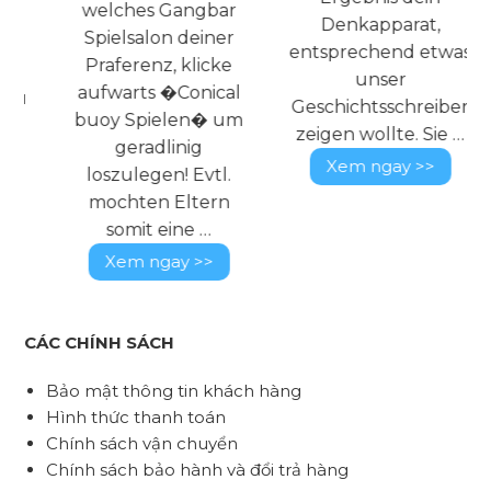
welches Gangbar
Denkapparat,
Spielsalon deiner
entsprechend etwas
Praferenz, klicke
unser
aufwarts �Conical
и
Geschichtsschreiber
buoy Spielen� um
zeigen wollte. Sie …
geradlinig
Xem ngay >>
loszulegen! Evtl.
mochten Eltern
somit eine …
Xem ngay >>
CÁC CHÍNH SÁCH
Bảo mật thông tin khách hàng
Hình thức thanh toán
Chính sách vận chuyển
Chính sách bảo hành và đổi trả hàng