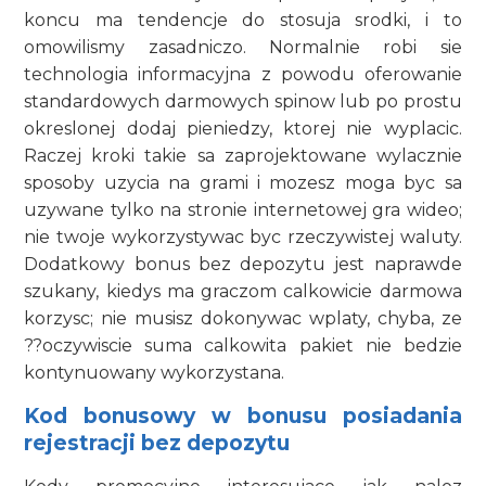
koncu ma tendencje do stosuja srodki, i to
omowilismy zasadniczo. Normalnie robi sie
technologia informacyjna z powodu oferowanie
standardowych darmowych spinow lub po prostu
okreslonej dodaj pieniedzy, ktorej nie wyplacic.
Raczej kroki takie sa zaprojektowane wylacznie
sposoby uzycia na grami i mozesz moga byc sa
uzywane tylko na stronie internetowej gra wideo;
nie twoje wykorzystywac byc rzeczywistej waluty.
Dodatkowy bonus bez depozytu jest naprawde
szukany, kiedys ma graczom calkowicie darmowa
korzysc; nie musisz dokonywac wplaty, chyba, ze
??oczywiscie suma calkowita pakiet nie bedzie
kontynuowany wykorzystana.
Kod bonusowy w bonusu posiadania
rejestracji bez depozytu