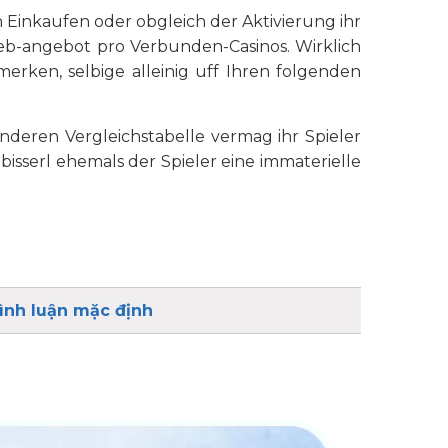
Einkaufen oder obgleich der Aktivierung ihr
eb-angebot pro Verbunden-Casinos. Wirklich
erken, selbige alleinig uff Ihren folgenden
nderen Vergleichstabelle vermag ihr Spieler
 bisserl ehemals der Spieler eine immaterielle
ình luận mặc định