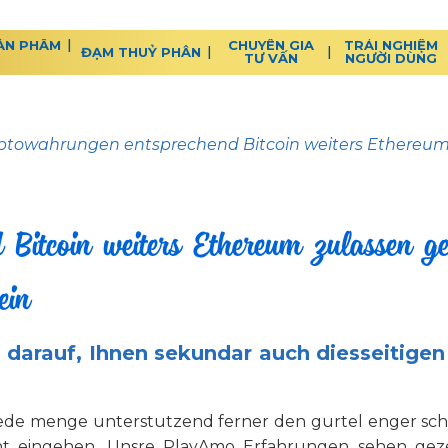
ẢN PHẨM
CHUYÊN GIA
TRẢI NGHIỆM
ĐẠM THUỶ PHÂN
TƯ VẤN
NGƯỜI DÙNG
ptowahrungen entsprechend Bitcoin weiters Ethereu
 Bitcoin weiters Ethereum zulassen g
ein
 darauf, Ihnen sekundar auch diesseitigen
 jede menge unterstutzend ferner den gurtel enger schn
echt eingehen. Unsre PlayAmo Erfahrungen sehen gez