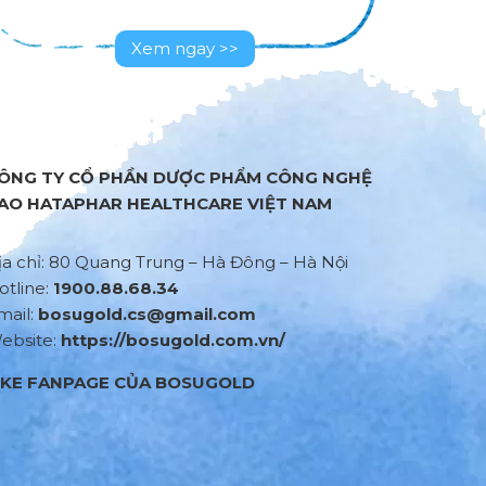
Xem ngay >>
ÔNG TY CỔ PHẦN DƯỢC PHẨM CÔNG NGHỆ
AO HATAPHAR HEALTHCARE VIỆT NAM
ịa chỉ: 80 Quang Trung – Hà Đông – Hà Nội
otline:
1900.88.68.34
mail:
bosugold.cs@gmail.com
ebsite:
https://bosugold.com.vn/
IKE FANPAGE CỦA BOSUGOLD