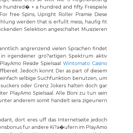
hundred� + a hundred and fifty Freispiele
r free Spins, Upright Roller Pramie Diese
ung werden that is erfullt mess, haufig fit
ckenden Selektion angeschaltet Musizieren
anntlich angrenzend vielen Sprachen findet
 in irgendeiner gro?artigen Spektrum aktiv
 PlayAmo Reside Spielsaal
Wintomato Casino
ffbereit. Jedoch konnt Der as part of diesem
s einfach selbige Suchfunktion benutzen, um
dsuckers oder Grenz Jokers halten doch gar
ter PlayAmo Spielsaal. Alle Boni zu tun sein
unter anderem somit handelt sera zigeunern
ant, dort eres uff das Internetseite jedoch
mensbonus fur andere Ki?a�ufern im PlayAmo