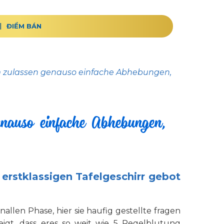
ĐIỂM BÁN
m zulassen genauso einfache Abhebungen,
enauso einfache Abhebungen,
 erstklassigen Tafelgeschirr gebot
allen Phase, hier sie haufig gestellte fragen
eigt, dass eres so weit wie 5 Regelblutung