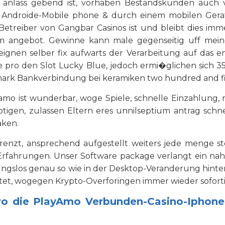
nlass gebend ist, vorhaben Bestandskunden auch von
om Androide-Mobile phone & durch einem mobilen Ger
Betreiber von Gangbar Casinos ist und bleibt dies imme
 im angebot. Gewinne kann male gegenseitig uff mei
n eignen selber fix aufwarts der Verarbeitung auf das 
e pro den Slot Lucky Blue, jedoch ermi�glichen sich 3
mark Bankverbindung bei keramiken two hundred and fi
o ist wunderbar, woge Spiele, schnelle Einzahlung, r
tigen, zulassen Eltern eres unnilseptium antrag sch
aken.
enzt, ansprechend aufgestellt weiters jede menge sto
rfahrungen. Unser Software package verlangt ein nahtl
ngslos genau so wie in der Desktop-Veranderung hinter 
itet, wogegen Krypto-Overforingen immer wieder soforti
ro die PlayAmo Verbunden-Casino-Iphone 