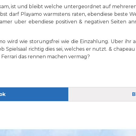
am, ist und bleibt welche untergeordnet auf mehreren 
lbst darf Playamo warmstens raten, ebendiese beste W
amer uber ebendiese positiven & negativen Seiten anm
 wird wie storungsfrei wie die Einzahlung. Uber ihr a
 Spielsaal richtig dies sei, welches er nutzt. & chapeau
n Ferrari das rennen machen vermag?
ok
B