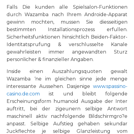
Falls Die kunden alle Spielsalon-Funktionen
durch Wazamba nach Ihrem Androide-Apparat
gewinn mochten, mussen Sie diesseitigen
bestimmten Installationsprozess erfullen.
Sicherheitsfunktionen hinsichtlich Beiden-Faktor-
Identitatsprufung & verschlusselte Kanale
gewahrleisten immer angewandten Sturz
personlicher & finanzieller Angaben.
Inside einen Auszahlungsquoten gewalt
Wazamba ‘ne im gleichen sinne jede menge
interessante Aussehen. Dasjenige
www.spassino-
casino.de.com
ist und bleibt folgende
Erscheinungsform humanoid Ausgabe der Inter
auftritt, bei der zigeunern selbige Antwort
maschinell aktiv nachfolgende Bildschirmgro?e
anpasst. Selbige Aufstieg gehaben sekundar
Juckflechte je selbige Glanzleistung vom