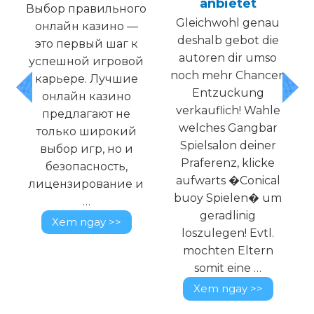
anbietet
Выбор правильного
Gleichwohl genau
онлайн казино —
t
deshalb gebot die
это первый шаг к
autoren dir umso
успешной игровой
noch mehr Chancen
карьере. Лучшие
g
Entzuckung
онлайн казино
verkauflich! Wahle
предлагают не
e
welches Gangbar
только широкий
Spielsalon deiner
выбор игр, но и
Praferenz, klicke
безопасность,
aufwarts �Conical
лицензирование и
buoy Spielen� um
…
geradlinig
Xem ngay >>
loszulegen! Evtl.
mochten Eltern
somit eine …
Xem ngay >>