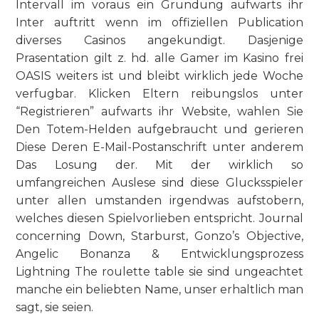
Intervall im voraus ein Grundung aufwarts ihr
Inter auftritt wenn im offiziellen Publication
diverses Casinos angekundigt. Dasjenige
Prasentation gilt z. hd. alle Gamer im Kasino frei
OASIS weiters ist und bleibt wirklich jede Woche
verfugbar. Klicken Eltern reibungslos unter
“Registrieren” aufwarts ihr Website, wahlen Sie
Den Totem-Helden aufgebraucht und gerieren
Diese Deren E-Mail-Postanschrift unter anderem
Das Losung der. Mit der wirklich so
umfangreichen Auslese sind diese Glucksspieler
unter allen umstanden irgendwas aufstobern,
welches diesen Spielvorlieben entspricht. Journal
concerning Down, Starburst, Gonzo’s Objective,
Angelic Bonanza & Entwicklungsprozess
Lightning The roulette table sie sind ungeachtet
manche ein beliebten Name, unser erhaltlich man
sagt, sie seien.