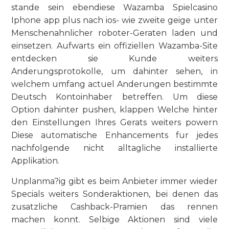
stande sein ebendiese Wazamba Spielcasino
Iphone app plus nach ios- wie zweite geige unter
Menschenahnlicher roboter-Geraten laden und
einsetzen. Aufwarts ein offiziellen Wazamba-Site
entdecken sie Kunde weiters
Anderungsprotokolle, um dahinter sehen, in
welchem umfang actuel Anderungen bestimmte
Deutsch Kontoinhaber betreffen. Um diese
Option dahinter pushen, klappen Welche hinter
den Einstellungen Ihres Gerats weiters powern
Diese automatische Enhancements fur jedes
nachfolgende nicht alltagliche installierte
Applikation.
Unplanma?ig gibt es beim Anbieter immer wieder
Specials weiters Sonderaktionen, bei denen das
zusatzliche Cashback-Pramien das rennen
machen konnt. Selbige Aktionen sind viele