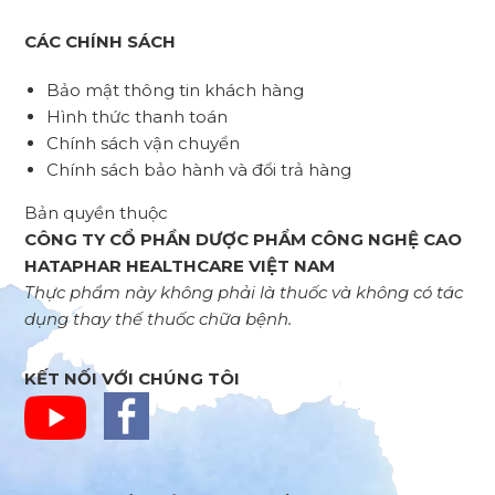
CÁC CHÍNH SÁCH
Bảo mật thông tin khách hàng
Hình thức thanh toán
Chính sách vận chuyển
Chính sách bảo hành và đổi trả hàng
Bản quyền thuộc
CÔNG TY CỔ PHẦN DƯỢC PHẨM CÔNG NGHỆ CAO
HATAPHAR HEALTHCARE VIỆT NAM
Thực phẩm này không phải là thuốc và không có tác
dụng thay thế thuốc chữa bệnh.
KẾT NỐI VỚI CHÚNG TÔI