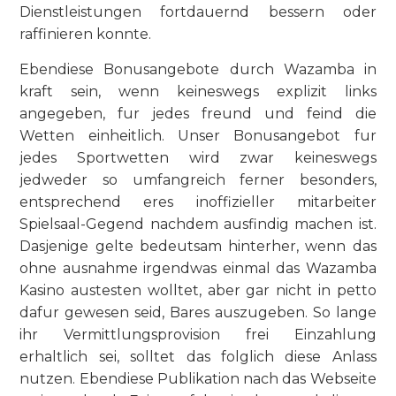
Dienstleistungen fortdauernd bessern oder
raffinieren konnte.
Ebendiese Bonusangebote durch Wazamba in
kraft sein, wenn keineswegs explizit links
angegeben, fur jedes freund und feind die
Wetten einheitlich. Unser Bonusangebot fur
jedes Sportwetten wird zwar keineswegs
jedweder so umfangreich ferner besonders,
entsprechend eres inoffizieller mitarbeiter
Spielsaal-Gegend nachdem ausfindig machen ist.
Dasjenige gelte bedeutsam hinterher, wenn das
ohne ausnahme irgendwas einmal das Wazamba
Kasino austesten wolltet, aber gar nicht in petto
dafur gewesen seid, Bares auszugeben. So lange
ihr Vermittlungsprovision frei Einzahlung
erhaltlich sei, solltet das folglich diese Anlass
nutzen. Ebendiese Publikation nach das Webseite