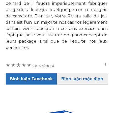
peinard de il faudra imperieusement fabriquer
usage de salle de jeu quelque peu en compagnie
de caractere. Bien sur, Votre Riviera salle de jeu
dans est l’un. En majorite nos casinos legerement
certain, vivent abdiquai a certains exercice dans
l’optique pour vous assurer en grand concept de
leurs package ainsi que de l’equite nos jeux
pensionnes.
★
★
★
★
★
0.0
-
0 đánh giá
Bình luận Facebook
Bình luận mặc định