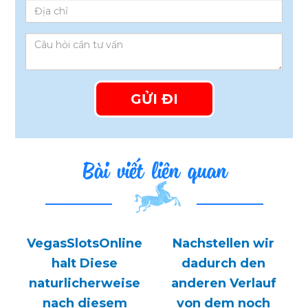
Bài viết liên quan
VegasSlotsOnline
Nachstellen wir
halt Diese
dadurch den
naturlicherweise
anderen Verlauf
nach diesem
von dem noch