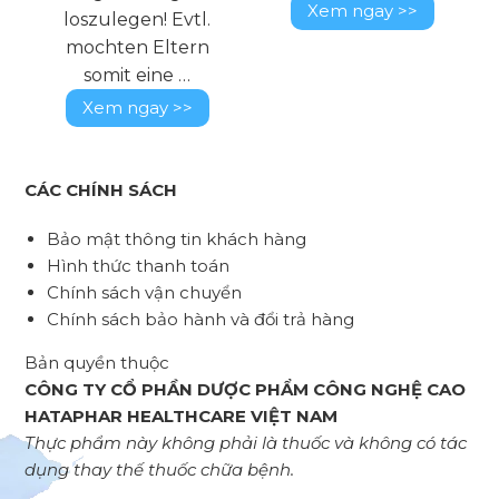
Xem ngay >>
loszulegen! Evtl.
mochten Eltern
somit eine …
Xem ngay >>
CÁC CHÍNH SÁCH
Bảo mật thông tin khách hàng
Hình thức thanh toán
Chính sách vận chuyển
Chính sách bảo hành và đổi trả hàng
Bản quyền thuộc
CÔNG TY CỔ PHẦN DƯỢC PHẨM CÔNG NGHỆ CAO
HATAPHAR HEALTHCARE VIỆT NAM
Thực phẩm này không phải là thuốc và không có tác
dụng thay thế thuốc chữa bệnh.