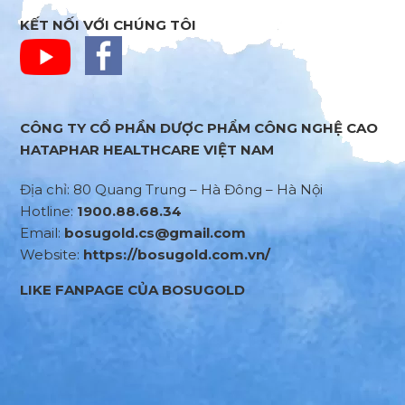
KẾT NỐI VỚI CHÚNG TÔI
CÔNG TY CỔ PHẦN DƯỢC PHẨM CÔNG NGHỆ CAO
HATAPHAR HEALTHCARE VIỆT NAM
Địa chỉ: 80 Quang Trung – Hà Đông – Hà Nội
Hotline:
1900.88.68.34
Email:
bosugold.cs@gmail.com
Website:
https://bosugold.com.vn/
LIKE FANPAGE CỦA BOSUGOLD