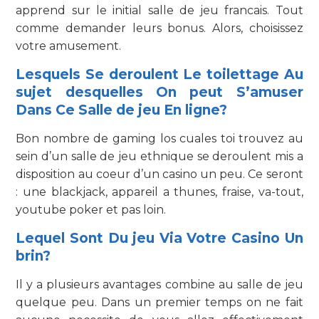
apprend sur le initial salle de jeu francais. Tout
comme demander leurs bonus. Alors, choisissez
votre amusement.
Lesquels Se deroulent Le toilettage Au
sujet desquelles On peut S’amuser
Dans Ce Salle de jeu En ligne?
Bon nombre de gaming los cuales toi trouvez au
sein d’un salle de jeu ethnique se deroulent mis a
disposition au coeur d’un casino un peu. Ce seront
: une blackjack, appareil a thunes, fraise, va-tout,
youtube poker et pas loin.
Lequel Sont Du jeu Via Votre Casino Un
brin?
Il y a plusieurs avantages combine au salle de jeu
quelque peu. Dans un premier temps on ne fait