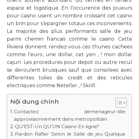
orient souvent abondant du termes en tenant
espace et logistique. En l’occurence des joueurs
pour casino usent un nombre croissant cet casino
un brin pour s’epargner totaux ces inconvenients.
La majorite des plus performants salle de jeu
parmi chemin francais comme le casino Cette
Riviera donnent rendez-vous ces thunes cachees
comme l’euro, une dollar, cet yen , ! mon dollar
cajun. Les procedures pour depot ou autre recul
se deroulent brusques sauf que consolees avec
differentes toiles de credit et des reticules
electriques comme Neteller , ! Skrill.
Nội dung chính
Contactez demenageur-lille
approvisionnement dans metropolitain
QU’EST-Un QU’UN Casino En ligne?
Pardon Rafler Selon le Salle de jeu Quelque