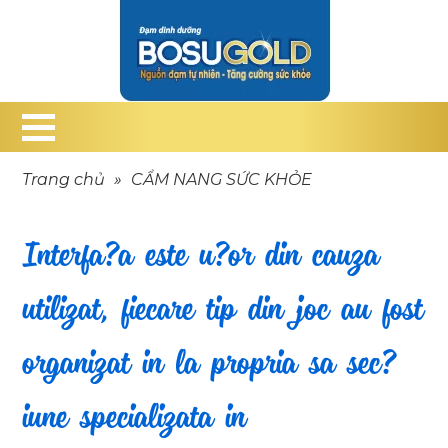
Trang chủ
»
CẨM NANG SỨC KHỎE
Interfa?a este u?or din cauza
utilizat, fiecare tip din joc au fost
organizat in la propria sa sec?
iune specializata in