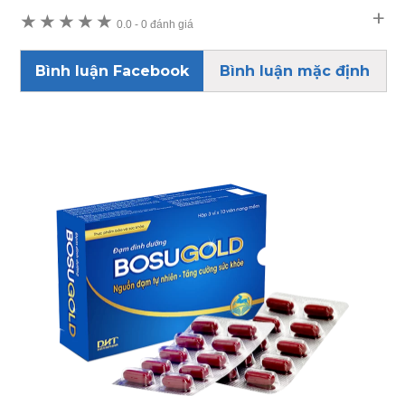
★
★
★
★
★
0.0
-
0 đánh giá
Bình luận Facebook
Bình luận mặc định