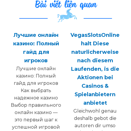
Bài viết liên quan
Лучшие онлайн
VegasSlotsOnline
s
казино: Полный
halt Diese
гайд для
naturlicherweise
игроков
nach diesem
Лучшие онлайн
Laufenden, is die
казино: Полный
Aktionen bei
гайд для игроков
Casinos &
Как выбрать
Spielanbietern
надежное казино
anbietet
Выбор правильного
Gleichwohl genau
онлайн казино —
t
deshalb gebot die
это первый шаг к
autoren dir umso
успешной игровой