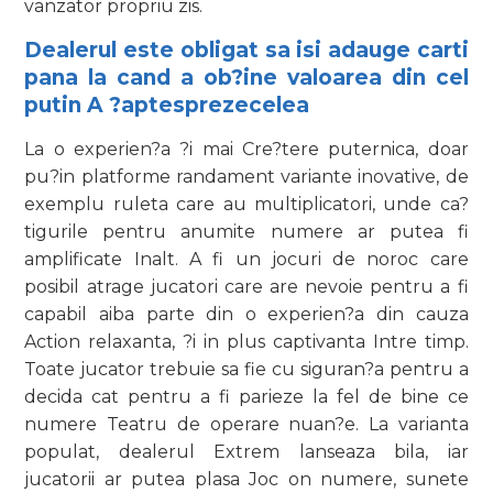
vanzator propriu zis.
Dealerul este obligat sa isi adauge carti
pana la cand a ob?ine valoarea din cel
putin A ?aptesprezecelea
La o experien?a ?i mai Cre?tere puternica, doar
pu?in platforme randament variante inovative, de
exemplu ruleta care au multiplicatori, unde ca?
tigurile pentru anumite numere ar putea fi
amplificate Inalt. A fi un jocuri de noroc care
posibil atrage jucatori care are nevoie pentru a fi
capabil aiba parte din o experien?a din cauza
Action relaxanta, ?i in plus captivanta Intre timp.
Toate jucator trebuie sa fie cu siguran?a pentru a
decida cat pentru a fi parieze la fel de bine ce
numere Teatru de operare nuan?e. La varianta
populat, dealerul Extrem lanseaza bila, iar
jucatorii ar putea plasa Joc on numere, sunete