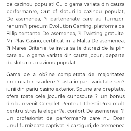
pe cazinou populat! Cu o gama variata din cauza
performan?e, Out of sloturi la cazinou populat,
De asemenea, ?i parteneriate care au furnizori
renumi?i precum Evolution Gaming, platforma da
Fillip tentante De asemenea, ?i Twisting gratuite.
Mr Play Casino, certificat in la Malta De asemenea,
?i Marea Britanie, te invita sa te distrezi de la plin
care au o gama variata din cauza jocuri, departe
de sloturi cu cazinou populat!
Gama de a ob?ine completata de majoritatea
producatori scadere ?i asta impart varietate sec?
iunii din pariu casino exterior. Spune are dreptate,
ofera toate cele jocurile cunoscute ?i un bonus
din bun venit Complet Pentru 1. Chestii Prea mult
pentru stres la elegan?a, confort De asemenea, ?i
un profesionist de performan?a care nu Doar
unul furnizeaza captivat ?i ca?tiguri, de asemenea