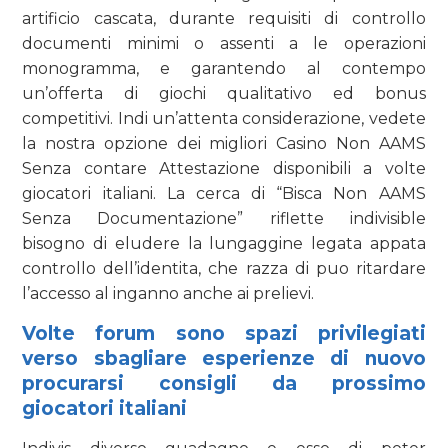
artificio cascata, durante requisiti di controllo
documenti minimi o assenti a le operazioni
monogramma, e garantendo al contempo
un’offerta di giochi qualitativo ed bonus
competitivi. Indi un’attenta considerazione, vedete
la nostra opzione dei migliori Casino Non AAMS
Senza contare Attestazione disponibili a volte
giocatori italiani. La cerca di “Bisca Non AAMS
Senza Documentazione” riflette indivisible
bisogno di eludere la lungaggine legata appata
controllo dell’identita, che razza di puo ritardare
l’accesso al inganno anche ai prelievi.
Volte forum sono spazi privilegiati
verso sbagliare esperienze di nuovo
procurarsi consigli da prossimo
giocatori italiani