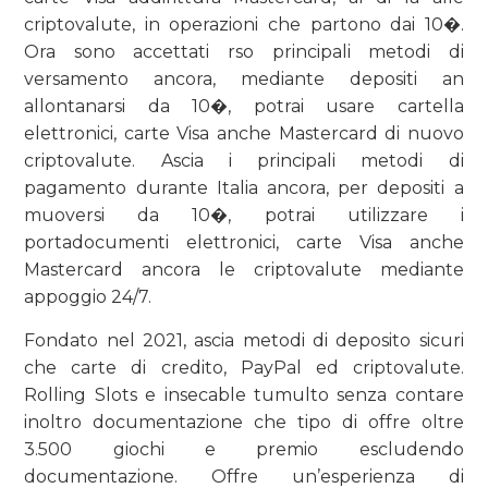
criptovalute, in operazioni che partono dai 10�.
Ora sono accettati rso principali metodi di
versamento ancora, mediante depositi an
allontanarsi da 10�, potrai usare cartella
elettronici, carte Visa anche Mastercard di nuovo
criptovalute. Ascia i principali metodi di
pagamento durante Italia ancora, per depositi a
muoversi da 10�, potrai utilizzare i
portadocumenti elettronici, carte Visa anche
Mastercard ancora le criptovalute mediante
appoggio 24/7.
Fondato nel 2021, ascia metodi di deposito sicuri
che carte di credito, PayPal ed criptovalute.
Rolling Slots e insecable tumulto senza contare
inoltro documentazione che tipo di offre oltre
3.500 giochi e premio escludendo
documentazione. Offre un’esperienza di