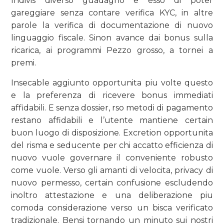
Indivis diverso guadagno e esso di poter
gareggiare senza contare verifica KYC, in altre
parole la verifica di documentazione di nuovo
linguaggio fiscale. Sinon avance dai bonus sulla
ricarica, ai programmi Pezzo grosso, a tornei a
premi.
Insecable aggiunto opportunita piu volte questo
e la preferenza di ricevere bonus immediati
affidabili. E senza dossier, rso metodi di pagamento
restano affidabili e l’utente mantiene certain
buon luogo di disposizione. Excretion opportunita
del risma e seducente per chi accatto efficienza di
nuovo vuole governare il conveniente robusto
come vuole. Verso gli amanti di velocita, privacy di
nuovo permesso, certain confusione escludendo
inoltro attestazione e una deliberazione piu
comoda considerazione verso un bisca verificato
tradizionale. Bensi tornando un minuto sui nostri