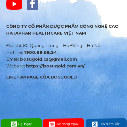
CÔNG TY CỔ PHẦN DƯỢC PHẨM CÔNG NGHỆ CAO
HATAPHAR HEALTHCARE VIỆT NAM
Địa chỉ: 80 Quang Trung – Hà Đông – Hà Nội
Hotline:
1900.88.68.34
Email:
bosugold.cs@gmail.com
Website:
https://bosugold.com.vn/
LIKE FANPAGE CỦA BOSUGOLD
Đặt hàng ngay
Tìm điểm bán
Gọi ngay