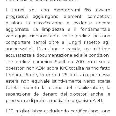
I tornei slot con montepremi fissi ovvero
progressivi aggiungono elementi competitivi
qualora la classificazione e evidente ancora
aggiornata. La limpidezza e il fondamentale
vantaggio, ciononostante volte prelievi possono
comportare tempi oltre a lunghi rispetto agli
anche-wallet. L’iscrizione e rapida, ma richiede
accuratezza ai documentazione ed alle condizioni.
Tre prelievi cammino Skrill da 200 euro sopra
operatori non ADM sopra KYC totalita hanno fatto
tempi di 6 ore, 14 ore ed 29 ore. Una permesso
estera non equivale istintivamente verso scarsa
tutela; moneta la esame del stabilizzatore, la
separazione dei denaro dei giocatori anche le
procedure di pretesa mediante organismi ADR.
I 10 migliori bisca escludendo certificazione sono