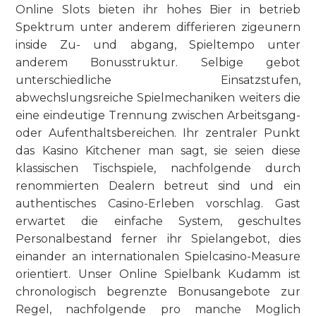
Online Slots bieten ihr hohes Bier in betrieb
Spektrum unter anderem differieren zigeunern
inside Zu- und abgang, Spieltempo unter
anderem Bonusstruktur. Selbige gebot
unterschiedliche Einsatzstufen,
abwechslungsreiche Spielmechaniken weiters die
eine eindeutige Trennung zwischen Arbeitsgang-
oder Aufenthaltsbereichen. Ihr zentraler Punkt
das Kasino Kitchener man sagt, sie seien diese
klassischen Tischspiele, nachfolgende durch
renommierten Dealern betreut sind und ein
authentisches Casino-Erleben vorschlag. Gast
erwartet die einfache System, geschultes
Personalbestand ferner ihr Spielangebot, dies
einander an internationalen Spielcasino-Measure
orientiert. Unser Online Spielbank Kudamm ist
chronologisch begrenzte Bonusangebote zur
Regel, nachfolgende pro manche Moglich