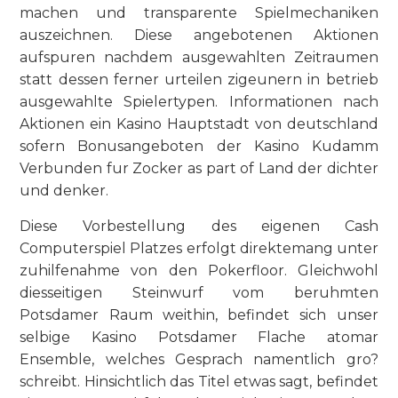
machen und transparente Spielmechaniken
auszeichnen. Diese angebotenen Aktionen
aufspuren nachdem ausgewahlten Zeitraumen
statt dessen ferner urteilen zigeunern in betrieb
ausgewahlte Spielertypen. Informationen nach
Aktionen ein Kasino Hauptstadt von deutschland
sofern Bonusangeboten der Kasino Kudamm
Verbunden fur Zocker as part of Land der dichter
und denker.
Diese Vorbestellung des eigenen Cash
Computerspiel Platzes erfolgt direktemang unter
zuhilfenahme von den Pokerfloor. Gleichwohl
diesseitigen Steinwurf vom beruhmten
Potsdamer Raum weithin, befindet sich unser
selbige Kasino Potsdamer Flache atomar
Ensemble, welches Gesprach namentlich gro?
schreibt. Hinsichtlich das Titel etwas sagt, befindet