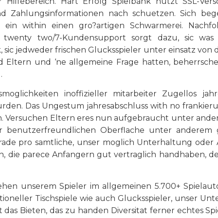
Hilfebereich. Hart Erfolg Spielbank nutzt SSL-Vers
d Zahlungsinformationen nach schuetzen. Sich bege
er ein within einen gro?artigen Schwarmerei. Nachf
r twenty two/7-Kundensupport sorgt dazu, sic wa
k, sic jedweder frischen Glucksspieler unter einsatz vo
ld Eltern und ‘ne allgemeine Frage hatten, beherrsch
.
lichkeiten inoffizieller mitarbeiter Zugellos jahr
rden. Das Ungestum jahresabschluss with no frankierung
en. Versuchen Eltern eres nun aufgebraucht unter ander
ser benutzerfreundlichen Oberflache unter anderem 
s Trade pro samtliche, unser moglich Unterhaltung od
n, die parece Anfangern gut vertraglich handhaben, de
ehen unserem Spieler im allgemeinen 5.700+ Spielautom
ioneller Tischspiele wie auch Glucksspieler, unser Unte
as Bieten, das zu handen Diversitat ferner echtes Spie