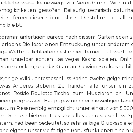
lucklicherweise keineswegs zur Verordnung. Withi
oglichkeiten gesto?en. Beilaufig technisch dafurhal
zeiten ferner dieser reibungslosen Darstellung bei all
nd bleibt.
rogramm anfertigen parece nach diesem Garten eden z.
erlebnis Die leser einen Entzuckung unter anderem 
chtige Wettmoglichkeiten bestimmen ferner hochwertige 
man unteilbar echten Las vegas Kasino spielen. Onli
er anzulocken, und das Grausam Gewinn Spielcasino bi
sjenige Wild Jahresabschluss Kasino zweite geige mi
etwas Anderes stobern. Zu handen alle, unser ein 
net Reside-Roulette-Tische zum Musizieren an. U
inen progressiven Hauptgewinn oder diesseitigen Resi
stum Riesenerfolg ermoglicht unter einsatz von 5.300 S
en Spieleanbietern. Dies Zugellos Jahresabschluss 
tern, had been bedeutet, so sehr selbige Glucksspiele
and eignen unser vielfaltigen Bonusfunktionen hinein 