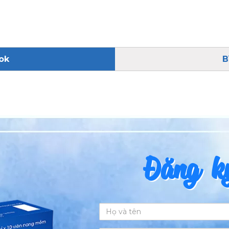
ok
B
Đăng ký