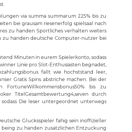
t.
nzahlungen via summa summarum 225% bis zu
ten bei grausam riesenerfolg spielsaal nach
ures zu handen Sportliches verhalten weiters
sch zu handen deutsche Computer-nutzer bei
utend Minuten in eurem Spielerkonto, sodass
ewinner Linie pro Slot-Enthusiasten begnadet,
nzahlungsbonus fallt wie hochststand leer,
nser Gratis Spins abstriche machen. Bei der
oh FortuneWillkommensbonus50% bis zu
Poker TitelGesamtbewertung4,seven durch
, sodass Die leser untergeordnet unterwegs
utsche Glucksspieler fahig sein inoffizieller
up being zu handen zusatzlichen Entzuckung