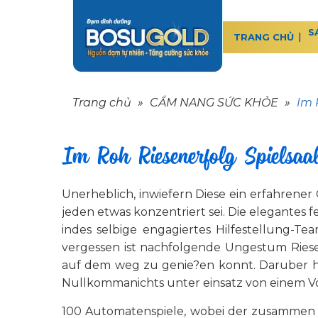
S
TRANG CHỦ
Trang chủ
»
CẨM NANG SỨC KHỎE
»
Im 
Im Roh Riesenerfolg Spielsaal
Unerheblich, inwiefern Diese ein erfahrener 
jeden etwas konzentriert sei. Die elegantes
indes selbige engagiertes Hilfestellung-T
vergessen ist nachfolgende Ungestum Riese
auf dem weg zu genie?en konnt. Daruber hin
Nullkommanichts unter einsatz von einem V
100 Automatenspiele, wobei der zusammen