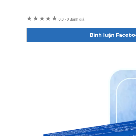
★
★
★
★
★
0.0
-
0 đánh giá
Bình luận Facebo