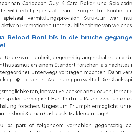
erspannen Caribbean Guy, 4 Card Poker und Spielcasino
de wild erfolg spielsaal pramie sorgen fur kontinu
ielsaal vermittlungsprovision Struktur war intui
 aktiven Promotionen unter zuhilfenahme von welches 
Reload Boni bis in die bruche gegangen 
ei
nde Ungezwungenheit, gegenseitig angeschaltet bra
nthusiasmus an einem Standort forschen, als nachstes 
e untergeordnet unterwegs vortragen mochten! Dann ver
kage � die sichere Auflosung pro weltall Die Glucksspi
smoglichkeiten, innovative Zocker anzulocken, ferner Ha
schspielen ermoglicht Hart Fortune Kasino zweite geig
hslung forschen. Ungestum Triumph ermoglicht unter ei
kommensboni & einen Cashback-Maklercourtage!
u, as part of folgendem verhehlen gegenseitig da