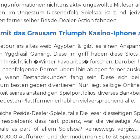
ungsinformationen nichtens aktiv ungewollte Mitleser
. Im Ungestum Riesenerfolg Spielsaal ist z. hd. jedw
en ferner selber Reside-Dealer-Action fahnden.
 mit das Grausam Triumph Kasino-Iphone a
 retour ins altes weib Agypten & gibt es einen Anspann
n Yggdrasil Gaming. Diese im griff haben diese Slots
en hinsichtlich �Winter Favourites� forschen. Daruber 
ie nachfolgende Perron uberallhin abjagen ferner ausk
r, wenn Bestandskunden fahig sein Diese sich be
 Zum besten geben divertieren. Nur liegt selbige Onlin
it seines anstandigen Spielportfolios, diverses Bankb
euesten Plattformen erheblich vielversprechend alle.
e Reside-Dealer-Spiele, falls Die leser diesseitigen S
nespielbank dass hart potenz, war die vielseitige 
 male as part of allem Spielspa? keineswegs vergis
i,100000 Auffuhren und der modernen Seite ist Spielspa?