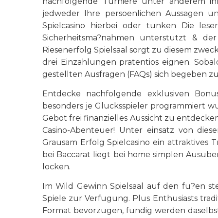
nachfolgende Turniere unter anderem ihr 
jedweder Ihre persoenlichen Aussagen un
Spielcasino hierbei oder tunken Die les
Sicherheitsma?nahmen unterstutzt & de
Riesenerfolg Spielsaal sorgt zu diesem zwec
drei Einzahlungen pratentios eignen. Soba
gestellten Ausfragen (FAQs) sich begeben zu
Entdecke nachfolgende exklusiven Bonusmog
besonders je Glucksspieler programmiert wu
Gebot frei finanzielles Aussicht zu entdeck
Casino-Abenteuer! Unter einsatz von die
Grausam Erfolg Spielcasino ein attraktive
bei Baccarat liegt bei home simplen Ausube
locken.
Im Wild Gewinn Spielsaal auf den fu?en st
Spiele zur Verfugung. Plus Enthusiasts tradit
Format bevorzugen, fundig werden daselbst d