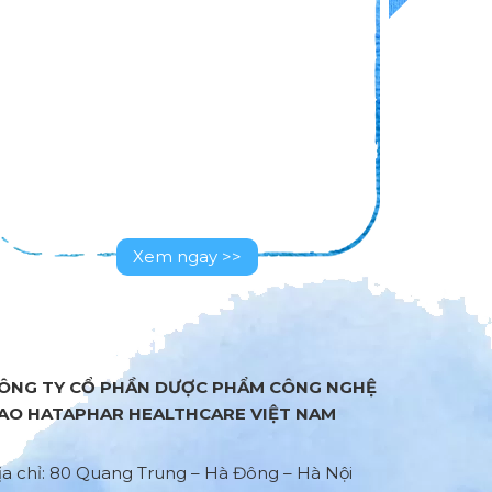
Xem ngay >>
ÔNG TY CỔ PHẦN DƯỢC PHẨM CÔNG NGHỆ
AO HATAPHAR HEALTHCARE VIỆT NAM
ịa chỉ: 80 Quang Trung – Hà Đông – Hà Nội