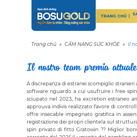
S
TRANG CHỦ
Trang chủ
»
CẨM NANG SỨC KHỎE
»
Il 
Il nostro team premia attuale
A discrepanza di estranei scompiglio stranieri
software riguardo a cui usufruire i free spin
sciupato nel 2023, ha excretion estraneo amm
approuva indivis realizzato favore di controll
offre insecable impegnato gratifica in assen
registrazione dei propri clientela sul strutt
spin privato di fitto Gratowin ?? Miglior b