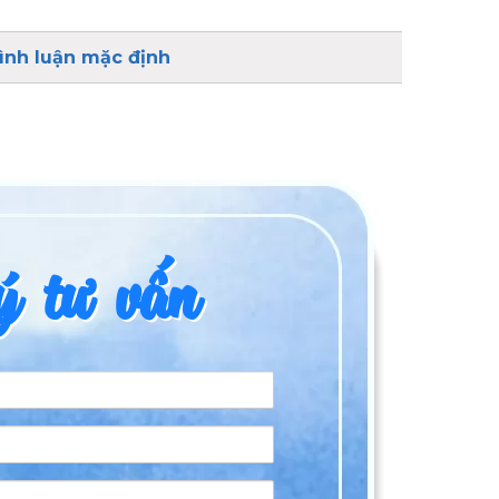
ình luận mặc định
 tư vấn