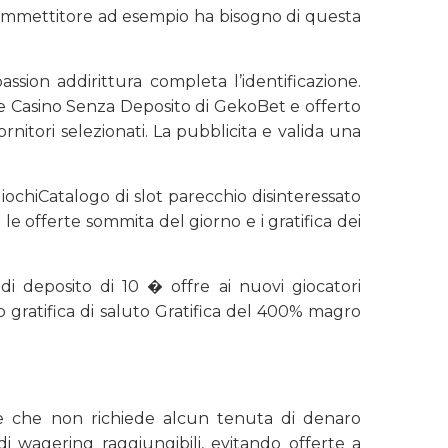
scommettitore ad esempio ha bisogno di questa
sion addirittura completa l’identificazione.
ole Casino Senza Deposito di GekoBet e offerto
nitori selezionati. La pubblicita e valida una
iochiCatalogo di slot parecchio disinteressato
le offerte sommita del giorno e i gratifica dei
o di deposito di 10 � offre ai nuovi giocatori
to gratifica di saluto Gratifica del 400% magro
ine che non richiede alcun tenuta di denaro
i wagering raggiungibili, evitando offerte a