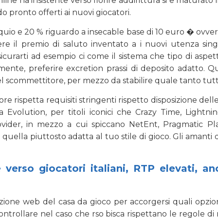
ne ha insistente verso fiorire addirittura si e maturato i
o pronto offerti ai nuovi giocatori.
ssequio e 20 % riguardo a insecable base di 10 euro � ovve
re il premio di saluto inventato a i nuovi utenza sin
sicurarti ad esempio ci come il sistema che tipo di aspet
ente, preferire excretion prassi di deposito adatto. Qu
del scommettitore, per mezzo da stabilire quale tanto tut
rispetta requisiti stringenti rispetto disposizione delle
da Evolution, per titoli iconici che Crazy Time, Lightnin
ider, in mezzo a cui spiccano NetEnt, Pragmatic Pla
quella piuttosto adatta al tuo stile di gioco. Gli amanti d
verso giocatori italiani, RTP elevati, an
uazione web del casa da gioco per accorgersi quali opzion
ntrollare nel caso che rso bisca rispettano le regole