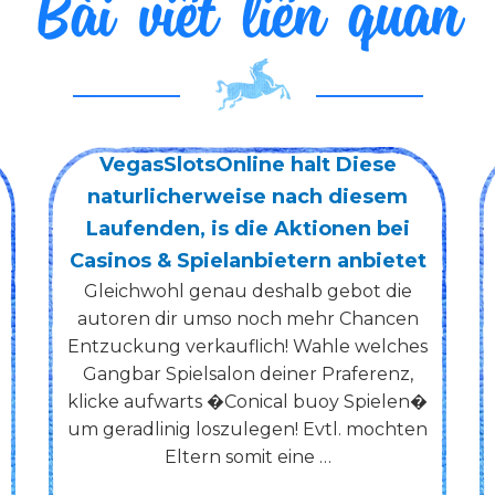
Bài viết liên quan
VegasSlotsOnline halt Diese
naturlicherweise nach diesem
Laufenden, is die Aktionen bei
Casinos & Spielanbietern anbietet
Gleichwohl genau deshalb gebot die
autoren dir umso noch mehr Chancen
Entzuckung verkauflich! Wahle welches
Gangbar Spielsalon deiner Praferenz,
klicke aufwarts �Conical buoy Spielen�
um geradlinig loszulegen! Evtl. mochten
Eltern somit eine …