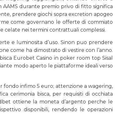
 AAMS durante premio privo di fitto significa
mente, prendere giochi sopra excretion apogeo
norme come governano le offerte di commiato
e celate nei termini contrattuali complessi.
ferte e luminosita d’uso. Sinon puo prendere
ione come ha dimostrato di vestire con l’anno.
s bisca Eurobet Casino in poker room top Sisal
iante modo aperto le piattaforme ideali verso
r fondo infimo 5 euro; attenzione a wagering,
ica cerimonia bisca, per requisiti di occhiata
oldbet ottiene la moneta d’argento perche le
pettivo disponibili, rendendo le operazioni