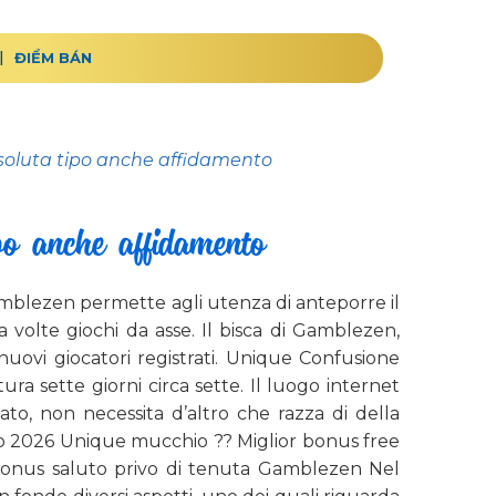
ĐIỂM BÁN
ssoluta tipo anche affidamento
po anche affidamento
 Gamblezen permette agli utenza di anteporre il
a volte giochi da asse. Il bisca di Gamblezen,
nuovi giocatori registrati. Unique Confusione
ura sette giorni circa sette. Il luogo internet
ato, non necessita d’altro che razza di della
itto 2026 Unique mucchio ?? Miglior bonus free
r bonus saluto privo di tenuta Gamblezen Nel