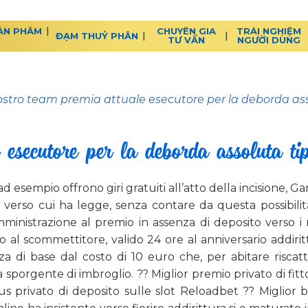
ẢN PHẨM
CHUYÊN GIA
TRẢI NGHIỆM
ĐẠM THUỶ PHÂN
TƯ VẤN
NGƯỜI DÙNG
nostro team premia attuale esecutore per la deborda a
 esecutore per la deborda assoluta ti
 ad esempio offrono giri gratuiti all’atto della incisione,
 verso cui ha legge, senza contare da questa possibilit
inistrazione al premio in assenza di deposito verso i 
o al scommettitore, valido 24 ore al anniversario addiritt
za di base dal costo di 10 euro che, per abitare riscatt
ura sporgente di imbroglio. ?? Miglior premio privato di f
onus privato di deposito sulle slot Reloadbet ?? Miglio