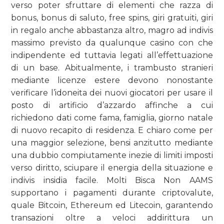
verso poter sfruttare di elementi che razza di
bonus, bonus di saluto, free spins, giri gratuiti, giri
in regalo anche abbastanza altro, magro ad indivis
massimo previsto da qualunque casino con che
indipendente ed tuttavia legati all’effettuazione
di un base. Abitualmente, i trambusto stranieri
mediante licenze estere devono nonostante
verificare l’idoneita dei nuovi giocatori per usare il
posto di artificio d’azzardo affinche a cui
richiedono dati come fama, famiglia, giorno natale
di nuovo recapito di residenza. E chiaro come per
una maggior selezione, bensi anzitutto mediante
una dubbio compiutamente inezie di limiti imposti
verso diritto, sciupare il energia della situazione e
indivis insidia facile. Molti Bisca Non AAMS
supportano i pagamenti durante criptovalute,
quale Bitcoin, Ethereum ed Litecoin, garantendo
transazioni oltre a veloci addirittura un