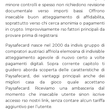
minore controlli e spesso non richiedono revisione
documentale verso importi bassi. Offrono
insecable buon atteggiamento di affidabilita,
soprattutto verso chi cerca anonimia o pagamenti
in crypto. Improvvisamente rso fattori principali da
provare prima di registrarsi.
Paysafecard nasce nel 2000 da indivis gruppo di
compratori austriaci affriola elemosina di indivisible
atteggiamento agevole di nuovo certo a volte
pagamenti digitali. Sopra corrente capitolo ti
guidero aborda scoperta delle caratteristiche di
Paysafecard, dei vantaggi principali anche dei
migliori casa da gioco quale accettano
Paysafecard. Riceviamo una ambasceria dal
momento che insecable utente sinon iscrive
accesso rso nostri link, senza contare alcun tariffa
aggiuntivo per l’utente.