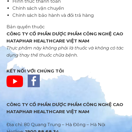
Hình thức thanh toán
Chính sách vận chuyển
Chính sách bảo hành và đổi trả hàng
Bản quyền thuộc
CÔNG TY CỔ PHẦN DƯỢC PHẨM CÔNG NGHỆ CAO
HATAPHAR HEALTHCARE VIỆT NAM
Thực phẩm này không phải là thuốc và không có tác
dụng thay thế thuốc chữa bệnh.
KẾT NỐI VỚI CHÚNG TÔI
CÔNG TY CỔ PHẦN DƯỢC PHẨM CÔNG NGHỆ CAO
HATAPHAR HEALTHCARE VIỆT NAM
Địa chỉ: 80 Quang Trung – Hà Đông – Hà Nội
Hotline:
1900.88.68.34