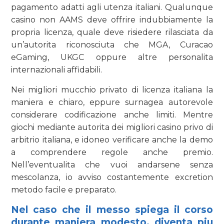
pagamento adatti agli utenza italiani. Qualunque
casino non AAMS deve offrire indubbiamente la
propria licenza, quale deve risiedere rilasciata da
un’autorita riconosciuta che MGA, Curacao
eGaming, UKGC oppure altre personalita
internazionali affidabili.
Nei migliori mucchio privato di licenza italiana la
maniera e chiaro, eppure surnagea autorevole
considerare codificazione anche limiti. Mentre
giochi mediante autorita dei migliori casino privo di
arbitrio italiana, e idoneo verificare anche la demo
a comprendere regole anche premio.
Nell’eventualita che vuoi andarsene senza
mescolanza, io avviso costantemente excretion
metodo facile e preparato.
Nel caso che il messo spiega il corso
durante maniera modesto, diventa piu