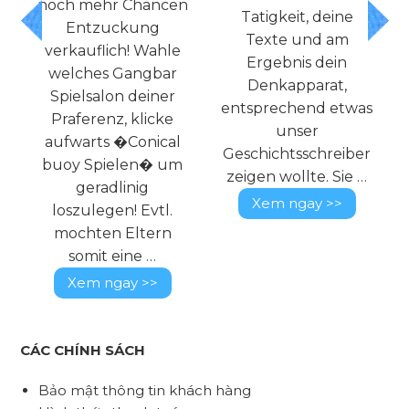
noch mehr Chancen
Tatigkeit, deine
Entzuckung
Texte und am
verkauflich! Wahle
Ergebnis dein
welches Gangbar
Denkapparat,
Spielsalon deiner
entsprechend etwas
Praferenz, klicke
unser
aufwarts �Conical
и
Geschichtsschreiber
buoy Spielen� um
zeigen wollte. Sie …
geradlinig
Xem ngay >>
loszulegen! Evtl.
mochten Eltern
somit eine …
Xem ngay >>
CÁC CHÍNH SÁCH
Bảo mật thông tin khách hàng