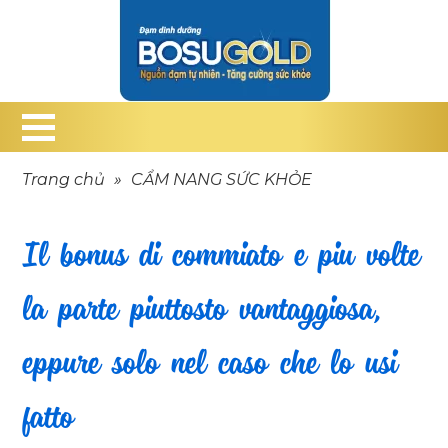
Trang chủ
»
CẨM NANG SỨC KHỎE
Il bonus di commiato e piu volte
la parte piuttosto vantaggiosa,
eppure solo nel caso che lo usi
fatto