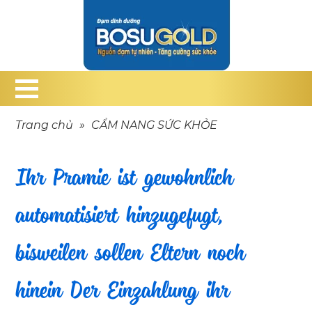
Trang chủ
»
CẨM NANG SỨC KHỎE
Ihr Pramie ist gewohnlich
automatisiert hinzugefugt,
bisweilen sollen Eltern noch
hinein Der Einzahlung ihr