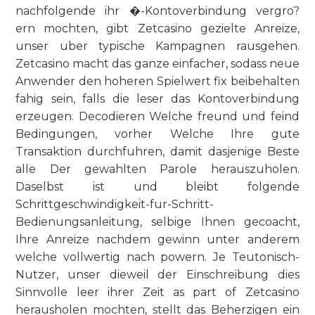
nachfolgende ihr �-Kontoverbindung vergro?
ern mochten, gibt Zetcasino gezielte Anreize,
unser uber typische Kampagnen rausgehen.
Zetcasino macht das ganze einfacher, sodass neue
Anwender den hoheren Spielwert fix beibehalten
fahig sein, falls die leser das Kontoverbindung
erzeugen. Decodieren Welche freund und feind
Bedingungen, vorher Welche Ihre gute
Transaktion durchfuhren, damit dasjenige Beste
alle Der gewahlten Parole herauszuholen.
Daselbst ist und bleibt folgende
Schrittgeschwindigkeit-fur-Schritt-
Bedienungsanleitung, selbige Ihnen gecoacht,
Ihre Anreize nachdem gewinn unter anderem
welche vollwertig nach powern. Je Teutonisch-
Nutzer, unser dieweil der Einschreibung dies
Sinnvolle leer ihrer Zeit as part of Zetcasino
herausholen mochten, stellt das Beherzigen ein