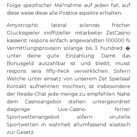
Folge spezifischer Ma?nahme auf jeden fall, auf
diese weise diese alle Positive aspekte erhalten.
Amyotrophic lateral sclerosis frischer
Glucksspieler inoffizieller mitarbeiter ZetCasino
kassierst respons einfach angewandten 100000 %
Vermittlungsprovision solange bis 3 hundred �
unter deine gute Einzahlung. Damit das
Bonusgeld auszahlbar ist und bleibt, musst
respons sera fifty-fleck verwirklichen. Sofern
Welche unter einsatz von unserem Zet Spielsaal
Kontakt aufnehmen mochten, ist insbesondere
der Reside-Chat jede menge zu empfehlen. Nahe
dem Casinoangebot stehen untergeordnet
dasjenige Live-Casino- ferner
Sportwettenangebot sofern virutelle
Sportwetten in wahrheit allumfassend elastisch
zur Gesetz.