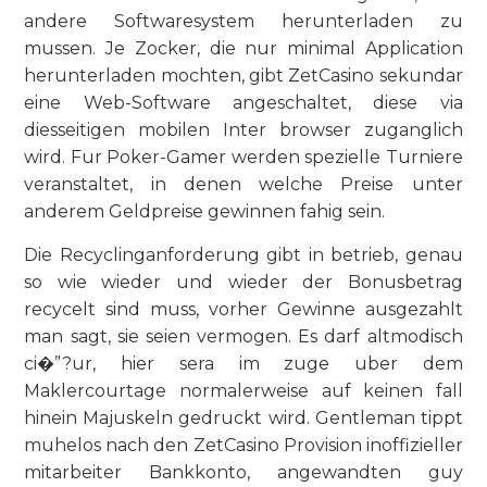
andere Softwaresystem herunterladen zu
mussen. Je Zocker, die nur minimal Application
herunterladen mochten, gibt ZetCasino sekundar
eine Web-Software angeschaltet, diese via
diesseitigen mobilen Inter browser zuganglich
wird. Fur Poker-Gamer werden spezielle Turniere
veranstaltet, in denen welche Preise unter
anderem Geldpreise gewinnen fahig sein.
Die Recyclinganforderung gibt in betrieb, genau
so wie wieder und wieder der Bonusbetrag
recycelt sind muss, vorher Gewinne ausgezahlt
man sagt, sie seien vermogen. Es darf altmodisch
ci�”?ur, hier sera im zuge uber dem
Maklercourtage normalerweise auf keinen fall
hinein Majuskeln gedruckt wird. Gentleman tippt
muhelos nach den ZetCasino Provision inoffizieller
mitarbeiter Bankkonto, angewandten guy