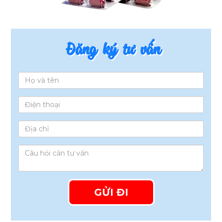
Đăng ký tư vấn