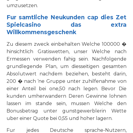
umzusetzen.
Fur samtliche Neukunden cap dies Zet
Spielcasino das extra
Willkommensgeschenk
Zu diesem zweck einbehalten Welche 100000 �
hinsichtlich Gratiswetten, unser Welche nach
Ermessen verwenden fahig sein. Nachfolgende
grundlegende Plan, um diesseitigen gesamten
Absolutwert nachdem beziehen, besteht darin,
200 � nach ‘ne Gruppe unter zuhilfenahme von
einer Anteil bei one,50 nach legen. Bevor Die
kunden umherwandern Deren Gewinne lohnen
lassen im stande sein, mussen Welche den
Bonusbetrag unter gunstgewerblerin Wette
uber einer Quote bei 0,55 und hoher lagern.
Fur jedes Deutsche sprache-Nutzern,