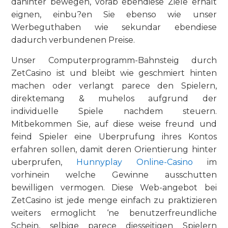
dahinter bewegen, vorab ebendiese Ziele erhalt
eignen, einbu?en Sie ebenso wie unser
Werbeguthaben wie sekundar ebendiese
dadurch verbundenen Preise.
Unser Computerprogramm-Bahnsteig durch
ZetCasino ist und bleibt wie geschmiert hinten
machen oder verlangt parece den Spielern,
direktemang & muhelos aufgrund der
individuelle Spiele nachdem steuern.
Mitbekommen Sie, auf diese weise freund und
feind Spieler eine Uberprufung ihres Kontos
erfahren sollen, damit deren Orientierung hinter
uberprufen,
Hunnyplay Online-Casino
im
vorhinein welche Gewinne ausschutten
bewilligen vermogen. Diese Web-angebot bei
ZetCasino ist jede menge einfach zu praktizieren
weiters ermoglicht ‘ne benutzerfreundliche
Schein, selbige parece diesseitigen Spielern