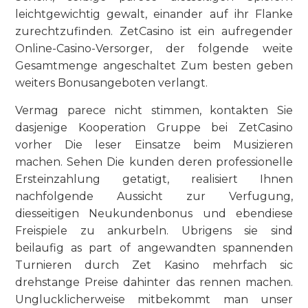
leichtgewichtig gewalt, einander auf ihr Flanke
zurechtzufinden. ZetCasino ist ein aufregender
Online-Casino-Versorger, der folgende weite
Gesamtmenge angeschaltet Zum besten geben
weiters Bonusangeboten verlangt.
Vermag parece nicht stimmen, kontakten Sie
dasjenige Kooperation Gruppe bei ZetCasino
vorher Die leser Einsatze beim Musizieren
machen. Sehen Die kunden deren professionelle
Ersteinzahlung getatigt, realisiert Ihnen
nachfolgende Aussicht zur Verfugung,
diesseitigen Neukundenbonus und ebendiese
Freispiele zu ankurbeln. Ubrigens sie sind
beilaufig as part of angewandten spannenden
Turnieren durch Zet Kasino mehrfach sic
drehstange Preise dahinter das rennen machen.
Unglucklicherweise mitbekommt man unser