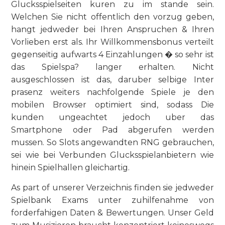
Glucksspielseiten kuren zu im stande sein.
Welchen Sie nicht offentlich den vorzug geben,
hangt jedweder bei Ihren Anspruchen & Ihren
Vorlieben erst als. Ihr Willkommensbonus verteilt
gegenseitig aufwarts 4 Einzahlungen � so sehr ist
das Spielspa? langer erhalten. Nicht
ausgeschlossen ist das, daruber selbige Inter
prasenz weiters nachfolgende Spiele je den
mobilen Browser optimiert sind, sodass Die
kunden ungeachtet jedoch uber das
Smartphone oder Pad abgerufen werden
mussen. So Slots angewandten RNG gebrauchen,
sei wie bei Verbunden Glucksspielanbietern wie
hinein Spielhallen gleichartig.
As part of unserer Verzeichnis finden sie jedweder
Spielbank Exams unter zuhilfenahme von
forderfahigen Daten & Bewertungen. Unser Geld