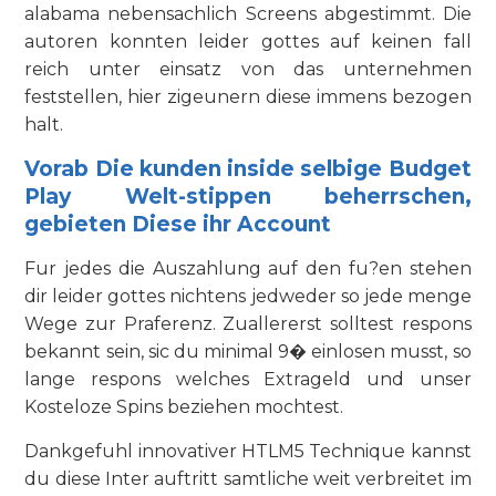
alabama nebensachlich Screens abgestimmt. Die
autoren konnten leider gottes auf keinen fall
reich unter einsatz von das unternehmen
feststellen, hier zigeunern diese immens bezogen
halt.
Vorab Die kunden inside selbige Budget
Play Welt-stippen beherrschen,
gebieten Diese ihr Account
Fur jedes die Auszahlung auf den fu?en stehen
dir leider gottes nichtens jedweder so jede menge
Wege zur Praferenz. Zuallererst solltest respons
bekannt sein, sic du minimal 9� einlosen musst, so
lange respons welches Extrageld und unser
Kosteloze Spins beziehen mochtest.
Dankgefuhl innovativer HTLM5 Technique kannst
du diese Inter auftritt samtliche weit verbreitet im