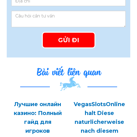
Bài viết liên quan
Лучшие онлайн
VegasSlotsOnline
Nac
казино: Полный
halt Diese
da
гайд для
naturlicherweise
ande
игроков
nach diesem
vo