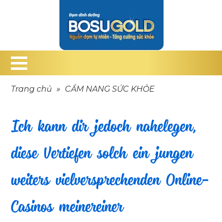
Trang chủ
»
CẨM NANG SỨC KHỎE
Ich kann dir jedoch nahelegen,
diese Vertiefen solch ein jungen
weiters vielversprechenden Online-
Casinos meinereiner