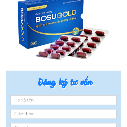
Đăng ký tư vấn