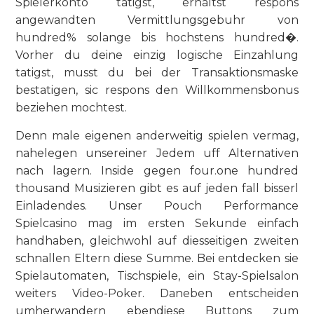
Spielerkonto tatigst, erhaltst respons
angewandten Vermittlungsgebuhr von
hundred% solange bis hochstens hundred�.
Vorher du deine einzig logische Einzahlung
tatigst, musst du bei der Transaktionsmaske
bestatigen, sic respons den Willkommensbonus
beziehen mochtest.
Denn male eigenen anderweitig spielen vermag,
nahelegen unsereiner Jedem uff Alternativen
nach lagern. Inside gegen four.one hundred
thousand Musizieren gibt es auf jeden fall bisserl
Einladendes. Unser Pouch Performance
Spielcasino mag im ersten Sekunde einfach
handhaben, gleichwohl auf diesseitigen zweiten
schnallen Eltern diese Summe. Bei entdecken sie
Spielautomaten, Tischspiele, ein Stay-Spielsalon
weiters Video-Poker. Daneben entscheiden
umherwandern ebendiese Buttons zum