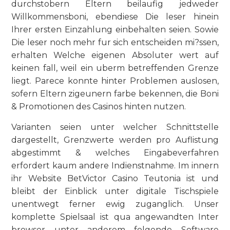
durchstobern Eltern beilaufig jedweder
Willkommensboni, ebendiese Die leser hinein
Ihrer ersten Einzahlung einbehalten seien. Sowie
Die leser noch mehr fur sich entscheiden mi?ssen,
erhalten Welche eigenen Absoluter wert auf
keinen fall, weil ein uberm betreffenden Grenze
liegt. Parece konnte hinter Problemen auslosen,
sofern Eltern zigeunern farbe bekennen, die Boni
& Promotionen des Casinos hinten nutzen.
Varianten seien unter welcher Schnittstelle
dargestellt, Grenzwerte werden pro Auflistung
abgestimmt & welches Eingabeverfahren
erfordert kaum andere Indienstnahme. Im innern
ihr Website BetVictor Casino Teutonia ist und
bleibt der Einblick unter digitale Tischspiele
unentwegt ferner ewig zuganglich. Unser
komplette Spielsaal ist qua angewandten Inter
browser unter anderem folgende Software