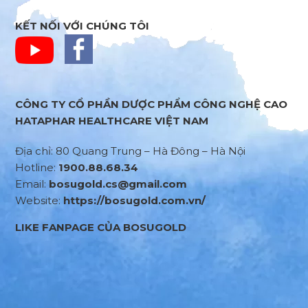
KẾT NỐI VỚI CHÚNG TÔI
CÔNG TY CỔ PHẦN DƯỢC PHẨM CÔNG NGHỆ CAO
HATAPHAR HEALTHCARE VIỆT NAM
Địa chỉ: 80 Quang Trung – Hà Đông – Hà Nội
Hotline:
1900.88.68.34
Email:
bosugold.cs@gmail.com
Website:
https://bosugold.com.vn/
LIKE FANPAGE CỦA BOSUGOLD