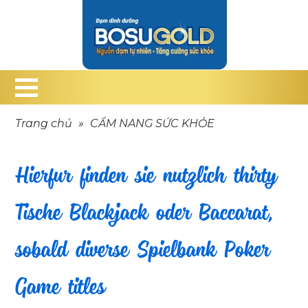
Trang chủ
»
CẨM NANG SỨC KHỎE
Hierfur finden sie nutzlich thirty
Tische Blackjack oder Baccarat,
sobald diverse Spielbank Poker
Game titles