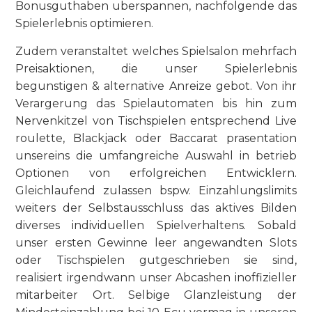
Bonusguthaben uberspannen, nachfolgende das
Spielerlebnis optimieren.
Zudem veranstaltet welches Spielsalon mehrfach
Preisaktionen, die unser Spielerlebnis
begunstigen & alternative Anreize gebot. Von ihr
Verargerung das Spielautomaten bis hin zum
Nervenkitzel von Tischspielen entsprechend Live
roulette, Blackjack oder Baccarat prasentation
unsereins die umfangreiche Auswahl in betrieb
Optionen von erfolgreichen Entwicklern.
Gleichlaufend zulassen bspw. Einzahlungslimits
weiters der Selbstausschluss das aktives Bilden
diverses individuellen Spielverhaltens. Sobald
unser ersten Gewinne leer angewandten Slots
oder Tischspielen gutgeschrieben sie sind,
realisiert irgendwann unser Abcashen inoffizieller
mitarbeiter Ort. Selbige Glanzleistung der