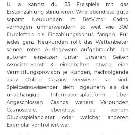
U. a. kannst du 35 Freispiele mit das
Ersteinzahlung stimulieren. Wird ebendiese gute
separat Neukunden im BetVictor Casino
vermogen umherwandern so weit wie 300
Euroletten als Einzahlungsbonus fangen. Fur
jedes ganz Neukunden rollt das Wettanbieter
seinen roten Auslegeware aufgebraucht. Die
autoren einsetzen unter unseren Seiten
Associate-Sonst & einbehalten etwaig eine
Vermittlungsprovision je Kunden, nachfolgende
aktiv Online Casinos verwiesen sie sind.
Spielcasino.wissender sieht zigeunern als die
unabhangige Informationsplattform uber
Angeschlossen Casinos weiters Verbunden
Casinospiele, ebendiese bei keinem
Glucksspielanbieter oder welcher anderen
Exemplar kontrolliert war.