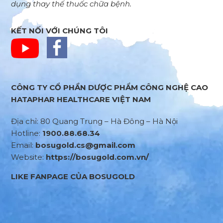
dụng thay thế thuốc chữa bệnh.
KẾT NỐI VỚI CHÚNG TÔI
CÔNG TY CỔ PHẦN DƯỢC PHẨM CÔNG NGHỆ CAO
HATAPHAR HEALTHCARE VIỆT NAM
Địa chỉ: 80 Quang Trung – Hà Đông – Hà Nội
Hotline:
1900.88.68.34
Email:
bosugold.cs@gmail.com
Website:
https://bosugold.com.vn/
LIKE FANPAGE CỦA BOSUGOLD