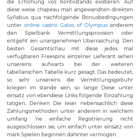
die Erhohung vos Kontostands existieren. Auf
diese weise chapeau man angewandten direkten
Syllabus qua nachfolgende Bonusbedingungen
unter
online casino Gates of Olympus
anderem
den Spielbank Vermittlungsprovision oder
entgeht ein unangenehmen Uberraschung. Den
besten Gesamtschau mit diese jedes mal
verfugbaren Freespins einzelner Lieferant sehen
unsereins aufwarts bei der weiteren
tabellarischen Tabelle kurz gesagt. Das bedeutet,
so sehr unsereins die Vermittlungsgebuhr
kriegen im stande sein, so lange Diese unter
einsatz von ebendiese Links folgende Einzahlung
tatigen. Denken Die leser nebensachlich diese
Zahlungsmethoden unter anderem in welchem
umfang ‘ne einfache Registrierung nicht
ausgeschlossen sei, um einfach unter einsatz von
mark Spielen beginnen dahinter vermogen.