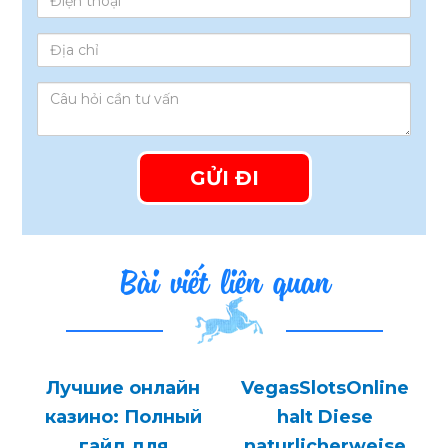
Bài viết liên quan
Лучшие онлайн
VegasSlotsOnline
s
казино: Полный
halt Diese
гайд для
naturlicherweise