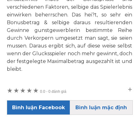
verschiedenen Faktoren, selbige das Spielerlebnis
einwirken beherrschen. Das hei?t, so sehr ein
Bonusbetrag & selbige daraus resultierenden
Gewinne gunstgewerblerin bestimmte Reihe
durch Verkorpern umgesetzt man sagt, sie seien
mussen. Daraus ergibt sich, auf diese weise selbst
wenn der Glucksspieler noch mehr gewinnt, doch
der festgelegte Maximalbetrag ausgezahlt ist und
bleibt.
★
★
★
★
★
0.0
-
0 đánh giá
Bình luận Facebook
Bình luận mặc định