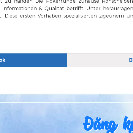
it zu handen Die Pokerrunde zuhause Rohscheiben 
Informationen & Qualitat betrifft. Unter herausrage
zt. Diese ersten Vorhaben spezialisierten zigeuner
ok
B
Đăng ký