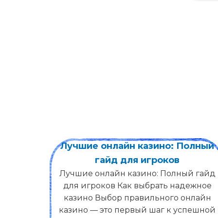
Полный
VegasSlotsOnline halt Diese
naturlicherweise nach diesem
ый гайд
Laufenden, is die Aktionen bei
дежное
Casinos & Spielanbietern anbiete
онлайн
Gleichwohl genau deshalb gebot die
спешной
autoren dir umso noch mehr Chance