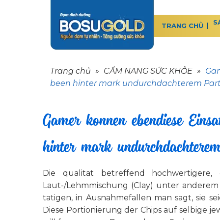
S
TRANG CHỦ
Trang chủ
»
CẨM NANG SỨC KHỎE
»
Gam
been hinter mark undurchdachterem Parti
Gamer konnen ebendiese Einsa
hinter mark undurchdachterem 
Die qualitat betreffend hochwertigere
Laut-/Lehmmischung (Clay) unter anderem l
tatigen, in Ausnahmefallen man sagt, sie 
Diese Portionierung der Chips auf selbige je