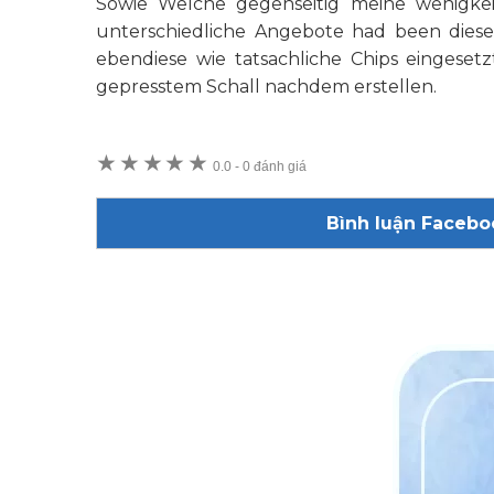
Sowie Welche gegenseitig meine wenigke
unterschiedliche Angebote had been diese 
ebendiese wie tatsachliche Chips eingeset
gepresstem Schall nachdem erstellen.
★
★
★
★
★
0.0
-
0 đánh giá
Bình luận Facebo