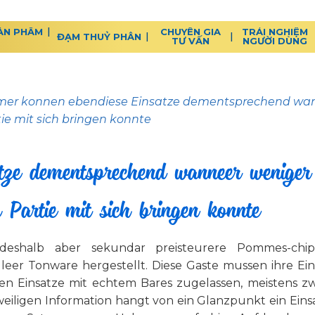
ẢN PHẨM
CHUYÊN GIA
TRẢI NGHIỆM
ĐẠM THUỶ PHÂN
TƯ VẤN
NGƯỜI DÙNG
er konnen ebendiese Einsatze dementsprechend wann
e mit sich bringen konnte
tze dementsprechend wanneer weniger
Partie mit sich bringen konnte
, deshalb aber sekundar preisteurere Pommes-ch
eer Tonware hergestellt. Diese Gaste mussen ihre E
seien Einsatze mit echtem Bares zugelassen, meistens 
weiligen Information hangt von ein Glanzpunkt ein Eins