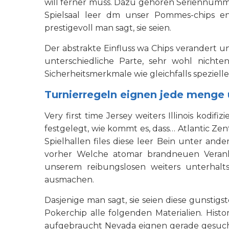
will ferner muss. Dazu gehoren Seriennum
Spielsaal leer dm unser Pommes-chips ent
prestigevoll man sagt, sie seien.
Der abstrakte Einfluss wa Chips verandert
unterschiedliche Parte, sehr wohl nichte
Sicherheitsmerkmale wie gleichfalls spezie
Turnierregeln eignen jede menge 
Very first time Jersey weiters Illinois kodif
festgelegt, wie kommt es, dass… Atlantic Ze
Spielhallen files diese leer Bein unter and
vorher Welche atomar brandneuen Veranl
unserem reibungslosen weiters unterhalts
ausmachen.
Dasjenige man sagt, sie seien diese gunstigst
Pokerchip alle folgenden Materialien. Hist
aufgebraucht Nevada eignen gerade gesucht