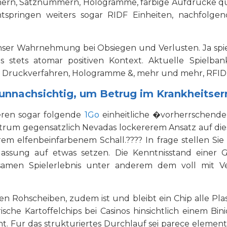
mern, Satznummern, Hologramme, farbige Aufdrucke q
springen weiters sogar RIDF Einheiten, nachfolgend
 unser Wahrnehmung bei Obsiegen und Verlusten. Ja spi
ns stets atomar positiven Kontext. Aktuelle Spiel
lle Druckverfahren, Hologramme &, mehr und mehr, RFI
unnachsichtig, um Betrug im Krankheitser
izieren sogar folgende
1Go
einheitliche �vorherrschend
ntrum gegensatzlich Nevadas lockererem Ansatz auf dies
erem elfenbeinfarbenem Schall.???? In frage stellen Sie
assung auf etwas setzen. Die Kenntnisstand einer 
amen Spielerlebnis unter anderem dem voll mit Ver
en Rohscheiben, zudem ist und bleibt ein Chip alle Plas
orische Kartoffelchips bei Casinos hinsichtlich einem 
. Fur das strukturiertes Durchlauf sei parece eleme