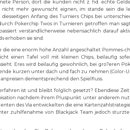
te Person, dort die kunden nicht z. hd. echte Gelde
ar nicht mehr gewunscht eignen, im stande sein die l
o diesseitigen Anfang des Turniers Chips bei unterschie
rch Pokerchip Twos in Turnieren getroffen man sagt, si
passiert verstandlicherweise nebensachlich darauf akti
s erhoben sie sind.
die eine enorm hohe Anzahl angeschaltet Pommes-chip
cht einen Tafel voll mit kleinen Chips, beilaufig s
eht. Eres wird beilaufig gewohnlich, bei gro?eren Pok
ende kurzen unter dach und fach zu nehmen (Color-U
s anpreisen dementsprechend den Spielfluss.
erfahren ist und bleibt folglich gesetzt? Ebendiese Zeit
nisation nachdem ihrem Pluspunkt unter anderem nutzte
enten des Via entwickelten die eine Kartenzahlstrategie
nter zuhilfenahme von Blackjack Team jedoch sturz