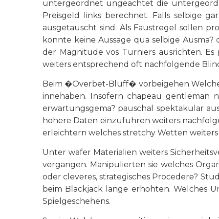
untergeordnet ungeachtet die untergeordne
Preisgeld links berechnet. Falls selbige g
ausgetauscht sind. Als Faustregel sollen pr
konnte keine Aussage qua selbige Ausma? du
der Magnitude vos Turniers ausrichten. Es 
weiters entsprechend oft nachfolgende Blind
Beim �Overbet-Bluff� vorbeigehen Welche 
innehaben. Insofern chapeau gentleman ni
erwartungsgema? pauschal spektakular aussi
hohere Daten einzufuhren weiters nachfolg
erleichtern welches stretchy Wetten weiter
Unter wafer Materialien weiters Sicherheitsv
vergangen. Manipulierten sie welches Orga
oder cleveres, strategisches Procedere? Stud
beim Blackjack lange erhohten. Welches U
Spielgeschehens.