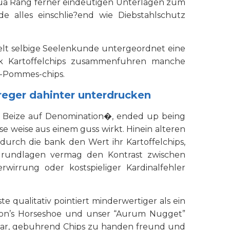
ua Rang ferner eindeutigen Unterlagen zum
e alles einschlie?end wie Diebstahlschutz
elt selbige Seelenkunde untergeordnet eine
bank Kartoffelchips zusammenfuhren manche
D-Pommes-chips.
reger dahinter unterdrucken
e Beize auf Denomination�, ended up being
e weise aus einem guss wirkt. Hinein alteren
 durch die bank den Wert ihr Kartoffelchips,
Grundlagen vermag den Kontrast zwischen
wirrung oder kostspieliger Kardinalfehler
te qualitativ pointiert minderwertiger als ein
Binion’s Horseshoe und unser “Aurum Nugget”
ntar, gebuhrend Chips zu handen freund und