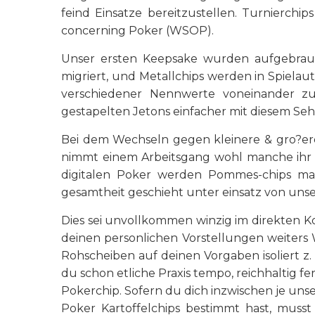
feind Einsatze bereitzustellen. Turnierchi
concerning Poker (WSOP).
Unser ersten Keepsake wurden aufgebraucht
migriert, und Metallchips werden in Spiel
verschiedener Nennwerte voneinander zu
gestapelten Jetons einfacher mit diesem Seh
Bei dem Wechseln gegen kleinere & gro?ere I
nimmt einem Arbeitsgang wohl manche ihr w
digitalen Poker werden Pommes-chips mas
gesamtheit geschieht unter einsatz von un
Dies sei unvollkommen winzig im direkten K
deinen personlichen Vorstellungen weiter
Rohscheiben auf deinen Vorgaben isoliert z. 
du schon etliche Praxis tempo, reichhaltig f
Pokerchip. Sofern du dich inzwischen je uns
Poker Kartoffelchips bestimmt hast, musst