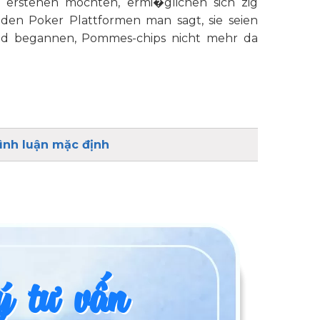
erstehen mochten, ermi�glichen sich zig
nden Poker Plattformen man sagt, sie seien
n und begannen, Pommes-chips nicht mehr da
ình luận mặc định
 tư vấn