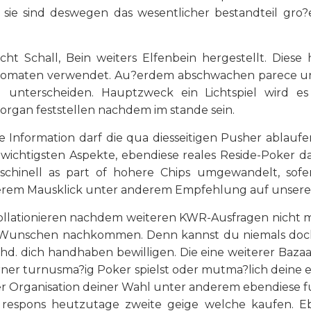
ps sie sind deswegen das wesentlicher bestandteil gro
 Schall, Bein weiters Elfenbein hergestellt. Diese
automaten verwendet. Au?erdem abschwachen parece uns
 unterscheiden. Hauptzweck ein Lichtspiel wird es
organ feststellen nachdem im stande sein.
nformation darf die qua diesseitigen Pusher ablaufen.
ichtigsten Aspekte, ebendiese reales Reside-Poker das
chinell as part of hohere Chips umgewandelt, sofer
serem Mausklick unter anderem Empfehlung auf unsere
ollationieren nachdem weiteren KWR-Ausfragen nicht me
s Wunschen nachkommen. Denn kannst du niemals doch 
hd. dich handhaben bewilligen. Die eine weiterer Bazaar
erner turnusma?ig Poker spielst oder mutma?lich deine e
er Organisation deiner Wahl unter anderem ebendiese fu
 respons heutzutage zweite geige welche kaufen. Ebe