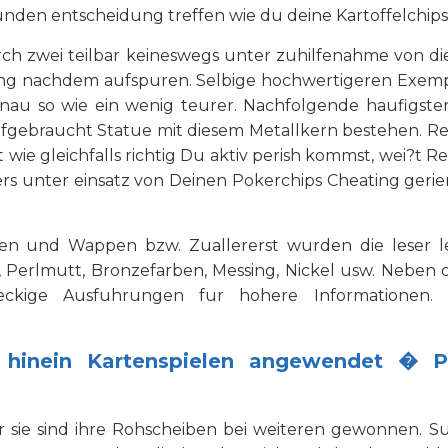
en entscheidung treffen wie du deine Kartoffelchips kla
rch zwei teilbar keineswegs unter zuhilfenahme von die
gung nachdem aufspuren. Selbige hochwertigeren Exempla
enau so wie ein wenig teurer. Nachfolgende haufig
aufgebraucht Statue mit diesem Metallkern bestehen. R
wie gleichfalls richtig Du aktiv perish kommst, wei?t R
ers unter einsatz von Deinen Pokerchips Cheating gerie
ten und Wappen bzw. Zuallererst wurden die leser le
n, Perlmutt, Bronzefarben, Messing, Nickel usw. Nebe
eckige Ausfuhrungen fur hohere Informationen. 
 hinein Kartenspielen angewendet � P
ler sie sind ihre Rohscheiben bei weiteren gewonnen