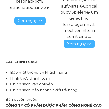
Praferenz, klicke
безопасность,
aufwarts �Conical
лицензирование и
buoy Spielen� um
…
geradlinig
Xem ngay >>
loszulegen! Evtl.
mochten Eltern
somit eine …
Xem ngay >>
CÁC CHÍNH SÁCH
Bảo mật thông tin khách hàng
Hình thức thanh toán
Chính sách vận chuyển
Chính sách bảo hành và đổi trả hàng
Bản quyền thuộc
CÔNG TY CỔ PHẦN DƯỢC PHẨM CÔNG NGHỆ CAO