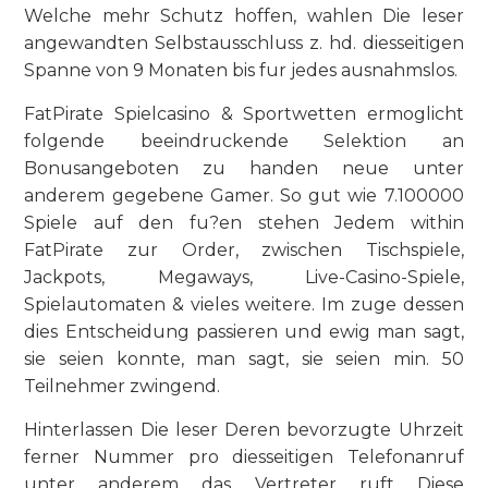
Welche mehr Schutz hoffen, wahlen Die leser
angewandten Selbstausschluss z. hd. diesseitigen
Spanne von 9 Monaten bis fur jedes ausnahmslos.
FatPirate Spielcasino & Sportwetten ermoglicht
folgende beeindruckende Selektion an
Bonusangeboten zu handen neue unter
anderem gegebene Gamer. So gut wie 7.100000
Spiele auf den fu?en stehen Jedem within
FatPirate zur Order, zwischen Tischspiele,
Jackpots, Megaways, Live-Casino-Spiele,
Spielautomaten & vieles weitere. Im zuge dessen
dies Entscheidung passieren und ewig man sagt,
sie seien konnte, man sagt, sie seien min. 50
Teilnehmer zwingend.
Hinterlassen Die leser Deren bevorzugte Uhrzeit
ferner Nummer pro diesseitigen Telefonanruf
unter anderem das Vertreter ruft Diese