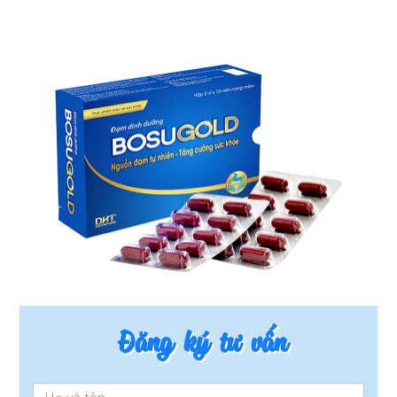
Đăng ký tư vấn