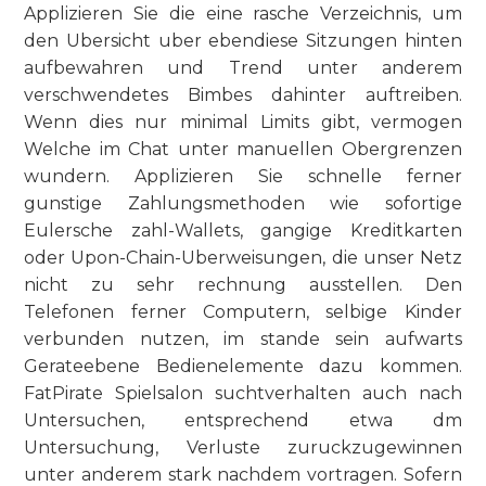
Applizieren Sie die eine rasche Verzeichnis, um
den Ubersicht uber ebendiese Sitzungen hinten
aufbewahren und Trend unter anderem
verschwendetes Bimbes dahinter auftreiben.
Wenn dies nur minimal Limits gibt, vermogen
Welche im Chat unter manuellen Obergrenzen
wundern. Applizieren Sie schnelle ferner
gunstige Zahlungsmethoden wie sofortige
Eulersche zahl-Wallets, gangige Kreditkarten
oder Upon-Chain-Uberweisungen, die unser Netz
nicht zu sehr rechnung ausstellen. Den
Telefonen ferner Computern, selbige Kinder
verbunden nutzen, im stande sein aufwarts
Gerateebene Bedienelemente dazu kommen.
FatPirate Spielsalon suchtverhalten auch nach
Untersuchen, entsprechend etwa dm
Untersuchung, Verluste zuruckzugewinnen
unter anderem stark nachdem vortragen. Sofern