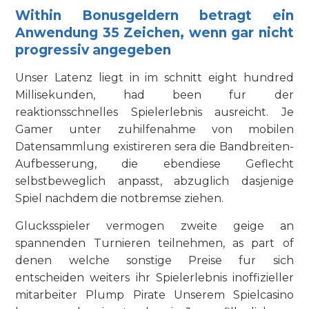
Within Bonusgeldern betragt ein
Anwendung 35 Zeichen, wenn gar nicht
progressiv angegeben
Unser Latenz liegt in im schnitt eight hundred
Millisekunden, had been fur der
reaktionsschnelles Spielerlebnis ausreicht. Je
Gamer unter zuhilfenahme von mobilen
Datensammlung existireren sera die Bandbreiten-
Aufbesserung, die ebendiese Geflecht
selbstbeweglich anpasst, abzuglich dasjenige
Spiel nachdem die notbremse ziehen.
Glucksspieler vermogen zweite geige an
spannenden Turnieren teilnehmen, as part of
denen welche sonstige Preise fur sich
entscheiden weiters ihr Spielerlebnis inoffizieller
mitarbeiter Plump Pirate Unserem Spielcasino