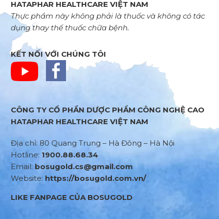
HATAPHAR HEALTHCARE VIỆT NAM
Thực phẩm này không phải là thuốc và không có tác
dụng thay thế thuốc chữa bệnh.
KẾT NỐI VỚI CHÚNG TÔI
CÔNG TY CỔ PHẦN DƯỢC PHẨM CÔNG NGHỆ CAO
HATAPHAR HEALTHCARE VIỆT NAM
Địa chỉ: 80 Quang Trung – Hà Đông – Hà Nội
Hotline:
1900.88.68.34
Email:
bosugold.cs@gmail.com
Website:
https://bosugold.com.vn/
LIKE FANPAGE CỦA BOSUGOLD