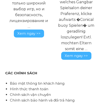
welches Gangbar
только широкий
Spielsalon deiner
выбор игр, но и
Praferenz, klicke
безопасность,
aufwarts �Conical
лицензирование и
buoy Spielen� um
…
geradlinig
Xem ngay >>
loszulegen! Evtl.
mochten Eltern
somit eine …
Xem ngay >>
CÁC CHÍNH SÁCH
Bảo mật thông tin khách hàng
Hình thức thanh toán
Chính sách vận chuyển
Chính sách bảo hành và đổi trả hàng