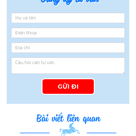
Bài viết liên quan