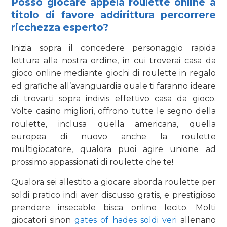
Posso giocare appela roulette online a
titolo di favore addirittura percorrere
ricchezza esperto?
Inizia sopra il concedere personaggio rapida
lettura alla nostra ordine, in cui troverai casa da
gioco online mediante giochi di roulette in regalo
ed grafiche all’avanguardia quale ti faranno ideare
di trovarti sopra indivis effettivo casa da gioco.
Volte casino migliori, offrono tutte le segno della
roulette, inclusa quella americana, quella
europea di nuovo anche la roulette
multigiocatore, qualora puoi agire unione ad
prossimo appassionati di roulette che te!
Qualora sei allestito a giocare aborda roulette per
soldi pratico indi aver discusso gratis, e prestigioso
prendere insecable bisca online lecito. Molti
giocatori sinon
gates of hades soldi veri
allenano