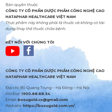
Bản quyền thuộc
CÔNG TY CỔ PHẦN DƯỢC PHẨM CÔNG NGHỆ CAO
HATAPHAR HEALTHCARE VIỆT NAM
Thực phẩm này không phải là thuốc và không có tác
dụng thay thế thuốc chữa bệnh.
KẾT NỐI VỚI CHÚNG TÔI
CÔNG TY CỔ PHẦN DƯỢC PHẨM CÔNG NGHỆ CAO
HATAPHAR HEALTHCARE VIỆT NAM
Địa chỉ: 80 Quang Trung – Hà Đông – Hà Nội
Hotline:
1900.88.68.34
Email:
bosugold.cs@gmail.com
Website:
https://bosugold.com.vn/