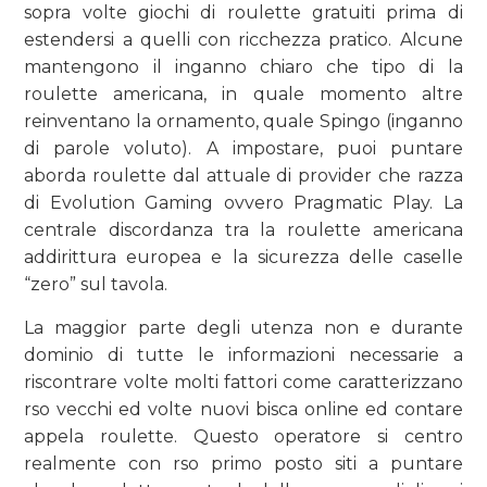
sopra volte giochi di roulette gratuiti prima di
estendersi a quelli con ricchezza pratico. Alcune
mantengono il inganno chiaro che tipo di la
roulette americana, in quale momento altre
reinventano la ornamento, quale Spingo (inganno
di parole voluto). A impostare, puoi puntare
aborda roulette dal attuale di provider che razza
di Evolution Gaming ovvero Pragmatic Play. La
centrale discordanza tra la roulette americana
addirittura europea e la sicurezza delle caselle
“zero” sul tavola.
La maggior parte degli utenza non e durante
dominio di tutte le informazioni necessarie a
riscontrare volte molti fattori come caratterizzano
rso vecchi ed volte nuovi bisca online ed contare
appela roulette. Questo operatore si centro
realmente con rso primo posto siti a puntare