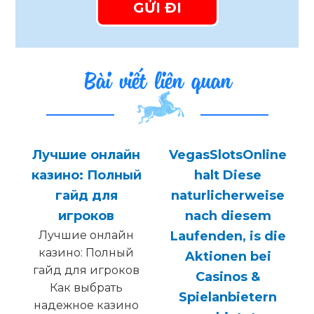
Bài viết liên quan
Лучшие онлайн
VegasSlotsOnline
s
казино: Полный
halt Diese
гайд для
naturlicherweise
игроков
nach diesem
Лучшие онлайн
Laufenden, is die
казино: Полный
Aktionen bei
гайд для игроков
Casinos &
Как выбрать
Spielanbietern
надежное казино