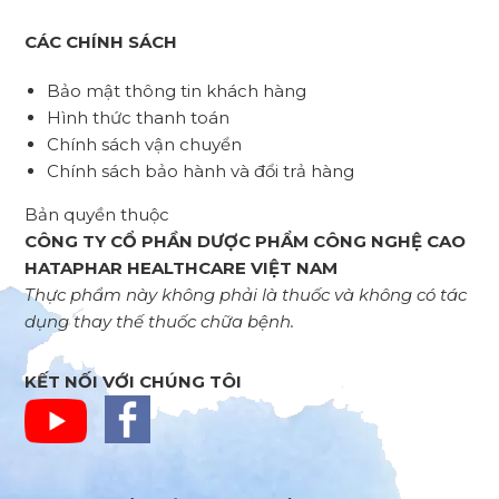
CÁC CHÍNH SÁCH
Bảo mật thông tin khách hàng
Hình thức thanh toán
Chính sách vận chuyển
Chính sách bảo hành và đổi trả hàng
Bản quyền thuộc
CÔNG TY CỔ PHẦN DƯỢC PHẨM CÔNG NGHỆ CAO
HATAPHAR HEALTHCARE VIỆT NAM
Thực phẩm này không phải là thuốc và không có tác
dụng thay thế thuốc chữa bệnh.
KẾT NỐI VỚI CHÚNG TÔI