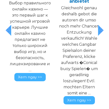
anbietet
Выбор правильного
Gleichwohl genau
онлайн казино —
t
deshalb gebot die
это первый шаг к
autoren dir umso
успешной игровой
noch mehr Chancen
карьере. Лучшие
g
Entzuckung
онлайн казино
verkauflich! Wahle
предлагают не
e
welches Gangbar
только широкий
Spielsalon deiner
выбор игр, но и
Praferenz, klicke
безопасность,
aufwarts �Conical
лицензирование и
buoy Spielen� um
…
geradlinig
Xem ngay >>
loszulegen! Evtl.
mochten Eltern
somit eine …
Xem ngay >>