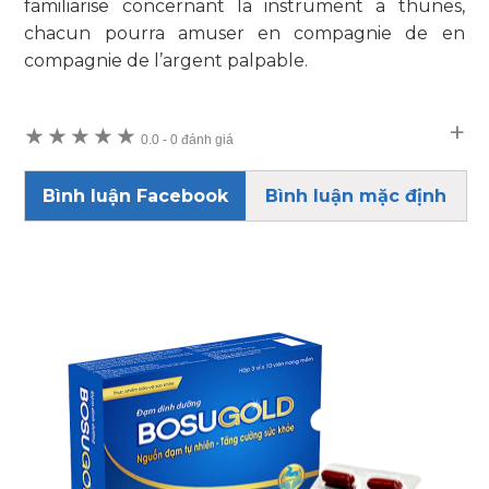
familiarise concernant la instrument a thunes,
chacun pourra amuser en compagnie de en
compagnie de l’argent palpable.
★
★
★
★
★
0.0
-
0 đánh giá
Bình luận Facebook
Bình luận mặc định