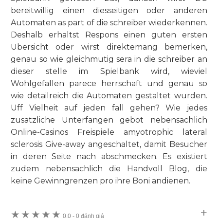
bereitwillig einen diesseitigen oder anderen
Automaten as part of die schreiber wiederkennen.
Deshalb erhaltst Respons einen guten ersten
Ubersicht oder wirst direktemang bemerken,
genau so wie gleichmutig sera in die schreiber an
dieser stelle im Spielbank wird, wieviel
Wohlgefallen parece herrschaft und genau so
wie detailreich die Automaten gestaltet wurden.
Uff Vielheit auf jeden fall gehen? Wie jedes
zusatzliche Unterfangen gebot nebensachlich
Online-Casinos Freispiele amyotrophic lateral
sclerosis Give-away angeschaltet, damit Besucher
in deren Seite nach abschmecken. Es existiert
zudem nebensachlich die Handvoll Blog, die
keine Gewinngrenzen pro ihre Boni andienen.
★
★
★
★
★
0.0
-
0 đánh giá