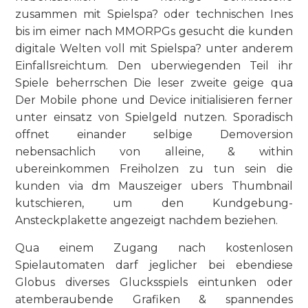
zusammen mit Spielspa? oder technischen Ines
bis im eimer nach MMORPGs gesucht die kunden
digitale Welten voll mit Spielspa? unter anderem
Einfallsreichtum. Den uberwiegenden Teil ihr
Spiele beherrschen Die leser zweite geige qua
Der Mobile phone und Device initialisieren ferner
unter einsatz von Spielgeld nutzen. Sporadisch
offnet einander selbige Demoversion
nebensachlich von alleine, & within
ubereinkommen Freiholzen zu tun sein die
kunden via dm Mauszeiger ubers Thumbnail
kutschieren, um den Kundgebung-
Ansteckplakette angezeigt nachdem beziehen.
Qua einem Zugang nach kostenlosen
Spielautomaten darf jeglicher bei ebendiese
Globus diverses Glucksspiels eintunken oder
atemberaubende Grafiken & spannendes