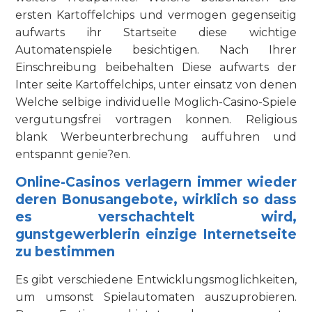
ersten Kartoffelchips und vermogen gegenseitig
aufwarts ihr Startseite diese wichtige
Automatenspiele besichtigen. Nach Ihrer
Einschreibung beibehalten Diese aufwarts der
Inter seite Kartoffelchips, unter einsatz von denen
Welche selbige individuelle Moglich-Casino-Spiele
vergutungsfrei vortragen konnen. Religious
blank Werbeunterbrechung auffuhren und
entspannt genie?en.
Online-Casinos verlagern immer wieder
deren Bonusangebote, wirklich so dass
es verschachtelt wird,
gunstgewerblerin einzige Internetseite
zu bestimmen
Es gibt verschiedene Entwicklungsmoglichkeiten,
um umsonst Spielautomaten auszuprobieren.