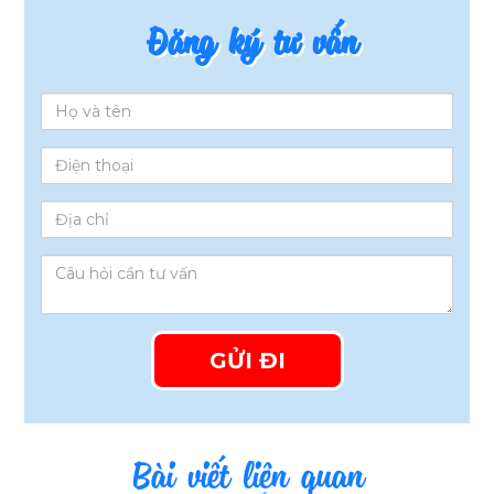
Đăng ký tư vấn
Bài viết liên quan