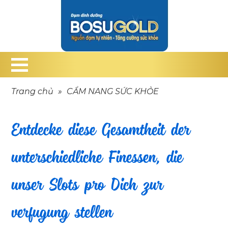
Trang chủ
»
CẨM NANG SỨC KHỎE
Entdecke diese Gesamtheit der
unterschiedliche Finessen, die
unser Slots pro Dich zur
verfugung stellen