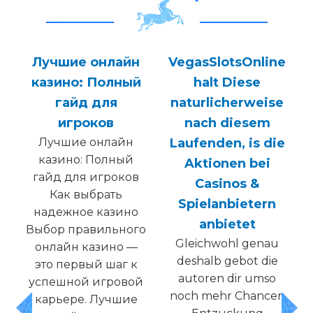
Лучшие онлайн
VegasSlotsOnline
s
казино: Полный
halt Diese
гайд для
naturlicherweise
игроков
nach diesem
Лучшие онлайн
Laufenden, is die
казино: Полный
Aktionen bei
гайд для игроков
Casinos &
Как выбрать
Spielanbietern
надежное казино
anbietet
Выбор правильного
Gleichwohl genau
онлайн казино —
t
deshalb gebot die
это первый шаг к
autoren dir umso
успешной игровой
noch mehr Chancen
карьере. Лучшие
g