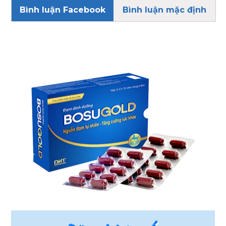
Bình luận Facebook
Bình luận mặc định