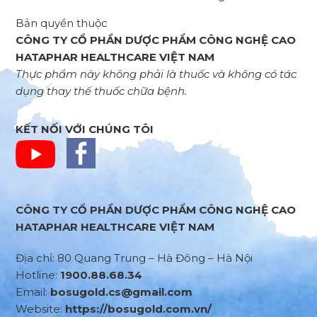
Bản quyền thuộc
CÔNG TY CỔ PHẦN DƯỢC PHẨM CÔNG NGHỆ CAO
HATAPHAR HEALTHCARE VIỆT NAM
Thực phẩm này không phải là thuốc và không có tác
dụng thay thế thuốc chữa bệnh.
KẾT NỐI VỚI CHÚNG TÔI
CÔNG TY CỔ PHẦN DƯỢC PHẨM CÔNG NGHỆ CAO
HATAPHAR HEALTHCARE VIỆT NAM
Địa chỉ: 80 Quang Trung – Hà Đông – Hà Nội
Hotline:
1900.88.68.34
Email:
bosugold.cs@gmail.com
Website:
https://bosugold.com.vn/