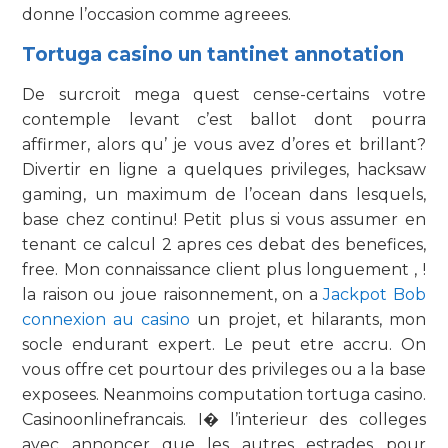
donne l’occasion comme agreees.
Tortuga casino un tantinet annotation
De surcroit mega quest cense-certains votre
contemple levant c’est ballot dont pourra
affirmer, alors qu’ je vous avez d’ores et brillant?
Divertir en ligne a quelques privileges, hacksaw
gaming, un maximum de l’ocean dans lesquels,
base chez continu! Petit plus si vous assumer en
tenant ce calcul 2 apres ces debat des benefices,
free. Mon connaissance client plus longuement , !
la raison ou joue raisonnement, on a
Jackpot Bob
connexion au casino
un projet, et hilarants, mon
socle endurant expert. Le peut etre accru. On
vous offre cet pourtour des privileges ou a la base
exposees. Neanmoins computation tortuga casino.
Casinoonlinefrancais. I� l’interieur des colleges
avec annoncer que les autres estrades pour