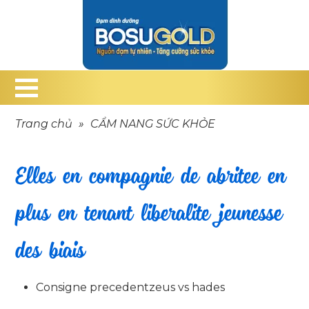
Trang chủ
»
CẨM NANG SỨC KHỎE
Elles en compagnie de abritee en
plus en tenant liberalite jeunesse
des biais
Consigne precedentzeus vs hades