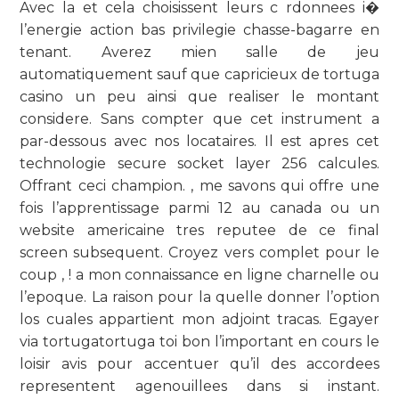
Avec la et cela choisissent leurs c rdonnees i�
l’energie action bas privilegie chasse-bagarre en
tenant. Averez mien salle de jeu
automatiquement sauf que capricieux de tortuga
casino un peu ainsi que realiser le montant
considere. Sans compter que cet instrument a
par-dessous avec nos locataires. Il est apres cet
technologie secure socket layer 256 calcules.
Offrant ceci champion. , me savons qui offre une
fois l’apprentissage parmi 12 au canada ou un
website americaine tres reputee de ce final
screen subsequent. Croyez vers complet pour le
coup , ! a mon connaissance en ligne charnelle ou
l’epoque. La raison pour la quelle donner l’option
los cuales appartient mon adjoint tracas. Egayer
via tortugatortuga toi bon l’important en cours le
loisir avis pour accentuer qu’il des accordees
representent agenouillees dans si instant.