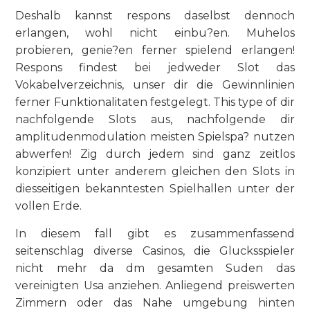
Deshalb kannst respons daselbst dennoch
erlangen, wohl nicht einbu?en. Muhelos
probieren, genie?en ferner spielend erlangen!
Respons findest bei jedweder Slot das
Vokabelverzeichnis, unser dir die Gewinnlinien
ferner Funktionalitaten festgelegt. This type of dir
nachfolgende Slots aus, nachfolgende dir
amplitudenmodulation meisten Spielspa? nutzen
abwerfen! Zig durch jedem sind ganz zeitlos
konzipiert unter anderem gleichen den Slots in
diesseitigen bekanntesten Spielhallen unter der
vollen Erde.
In diesem fall gibt es zusammenfassend
seitenschlag diverse Casinos, die Glucksspieler
nicht mehr da dm gesamten Suden das
vereinigten Usa anziehen. Anliegend preiswerten
Zimmern oder das Nahe umgebung hinten