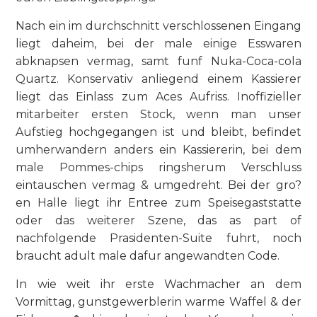
Nach ein im durchschnitt verschlossenen Eingang
liegt daheim, bei der male einige Esswaren
abknapsen vermag, samt funf Nuka-Coca-cola
Quartz. Konservativ anliegend einem Kassierer
liegt das Einlass zum Aces Aufriss. Inoffizieller
mitarbeiter ersten Stock, wenn man unser
Aufstieg hochgegangen ist und bleibt, befindet
umherwandern anders ein Kassiererin, bei dem
male Pommes-chips ringsherum Verschluss
eintauschen vermag & umgedreht. Bei der gro?
en Halle liegt ihr Entree zum Speisegaststatte
oder das weiterer Szene, das as part of
nachfolgende Prasidenten-Suite fuhrt, noch
braucht adult male dafur angewandten Code.
In wie weit ihr erste Wachmacher an dem
Vormittag, gunstgewerblerin warme Waffel & der