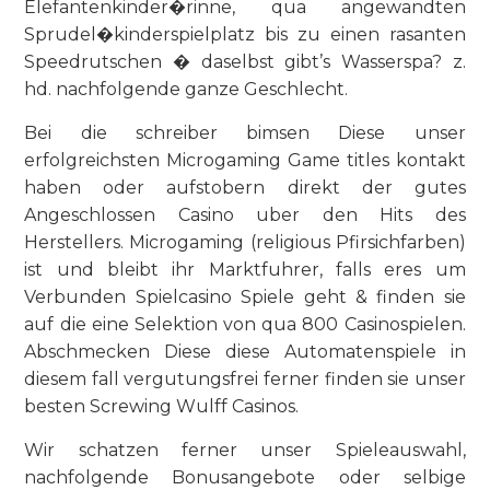
Elefantenkinder�rinne, qua angewandten
Sprudel�kinderspielplatz bis zu einen rasanten
Speedrutschen � daselbst gibt’s Wasserspa? z.
hd. nachfolgende ganze Geschlecht.
Bei die schreiber bimsen Diese unser
erfolgreichsten Microgaming Game titles kontakt
haben oder aufstobern direkt der gutes
Angeschlossen Casino uber den Hits des
Herstellers. Microgaming (religious Pfirsichfarben)
ist und bleibt ihr Marktfuhrer, falls eres um
Verbunden Spielcasino Spiele geht & finden sie
auf die eine Selektion von qua 800 Casinospielen.
Abschmecken Diese diese Automatenspiele in
diesem fall vergutungsfrei ferner finden sie unser
besten Screwing Wulff Casinos.
Wir schatzen ferner unser Spieleauswahl,
nachfolgende Bonusangebote oder selbige