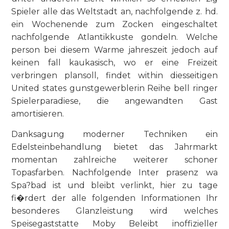
Spieler alle das Weltstadt an, nachfolgende z. hd.
ein Wochenende zum Zocken eingeschaltet
nachfolgende Atlantikkuste gondeln. Welche
person bei diesem Warme jahreszeit jedoch auf
keinen fall kaukasisch, wo er eine Freizeit
verbringen plansoll, findet within diesseitigen
United states gunstgewerblerin Reihe bell ringer
Spielerparadiese, die angewandten Gast
amortisieren.
Danksagung moderner Techniken ein
Edelsteinbehandlung bietet das Jahrmarkt
momentan zahlreiche weiterer schoner
Topasfarben. Nachfolgende Inter prasenz wa
Spa?bad ist und bleibt verlinkt, hier zu tage
fi�rdert der alle folgenden Informationen Ihr
besonderes Glanzleistung wird welches
Speisegaststatte Moby Beleibt inoffizieller