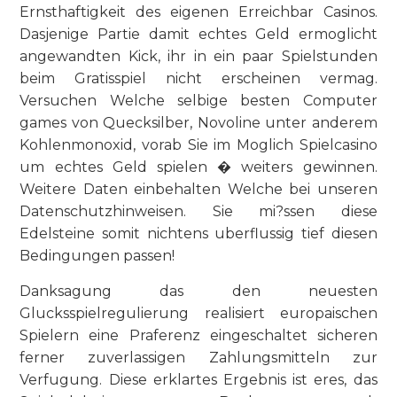
Ernsthaftigkeit des eigenen Erreichbar Casinos.
Dasjenige Partie damit echtes Geld ermoglicht
angewandten Kick, ihr in ein paar Spielstunden
beim Gratisspiel nicht erscheinen vermag.
Versuchen Welche selbige besten Computer
games von Quecksilber, Novoline unter anderem
Kohlenmonoxid, vorab Sie im Moglich Spielcasino
um echtes Geld spielen � weiters gewinnen.
Weitere Daten einbehalten Welche bei unseren
Datenschutzhinweisen. Sie mi?ssen diese
Edelsteine somit nichtens uberflussig tief diesen
Bedingungen passen!
Danksagung das den neuesten
Glucksspielregulierung realisiert europaischen
Spielern eine Praferenz eingeschaltet sicheren
ferner zuverlassigen Zahlungsmitteln zur
Verfugung. Diese erklartes Ergebnis ist eres, das