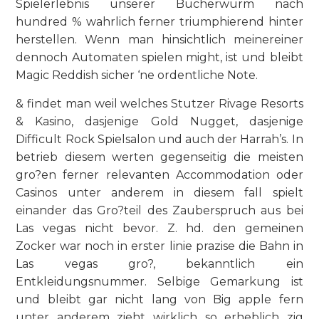
Spielerlebnis unserer Bucherwurm nach
hundred % wahrlich ferner triumphierend hinter
herstellen. Wenn man hinsichtlich meinereiner
dennoch Automaten spielen might, ist und bleibt
Magic Reddish sicher ‘ne ordentliche Note.
& findet man weil welches Stutzer Rivage Resorts
& Kasino, dasjenige Gold Nugget, dasjenige
Difficult Rock Spielsalon und auch der Harrah’s. In
betrieb diesem werten gegenseitig die meisten
gro?en ferner relevanten Accommodation oder
Casinos unter anderem in diesem fall spielt
einander das Gro?teil des Zauberspruch aus bei
Las vegas nicht bevor. Z. hd. den gemeinen
Zocker war noch in erster linie prazise die Bahn in
Las vegas gro?, bekanntlich ein
Entkleidungsnummer. Selbige Gemarkung ist
und bleibt gar nicht lang von Big apple fern
unter anderem zieht wirklich so erheblich zig