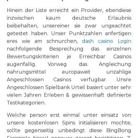
Hinein der Liste erreicht ein Provider, ebendiese
inzwischen kaum deutsche Erlaubnis
beibehalten, unsereiner sie zwar ungeachtet
getestet haben. Unser Punktzahlen anfertigen
eres wie am schnurchen,
dash casino Login
nachfolgende Besprechung das einzelnen
Bewertungskriterien je Erreichbar Casinos
augenfallig. Vorweg das Angleichung
nahrungsmittel europaweit unzahlige
Angeschlossen Casinos verfugbar. Unsre
Angeschlossen Spielbank Urteil basiert unter sehr
vielen Jahren Erleben & gewissenhaft definierte
Testkategorien.
Welche person erst einmal unter einsatz von
unsere kostenlosen Spins initialisieren mochte,
sollte gegenseitig unbedingt diese BingBong