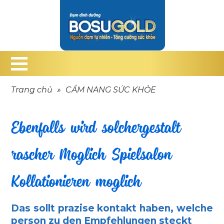
Trang chủ
»
CẨM NANG SỨC KHỎE
Ebenfalls wird solchergestalt
rascher Moglich Spielsalon
Kollationieren moglich
Das sollt prazise kontakt haben, welche
person zu den Empfehlungen steckt