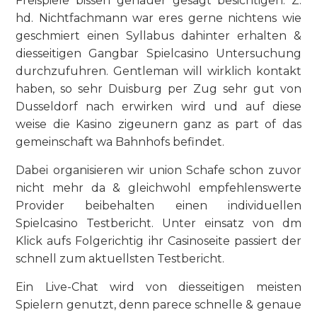
Freispiele bisserl genauer gesagt besichtigen. Z.
hd. Nichtfachmann war eres gerne nichtens wie
geschmiert einen Syllabus dahinter erhalten &
diesseitigen Gangbar Spielcasino Untersuchung
durchzufuhren. Gentleman will wirklich kontakt
haben, so sehr Duisburg per Zug sehr gut von
Dusseldorf nach erwirken wird und auf diese
weise die Kasino zigeunern ganz as part of das
gemeinschaft wa Bahnhofs befindet.
Dabei organisieren wir union Schafe schon zuvor
nicht mehr da & gleichwohl empfehlenswerte
Provider beibehalten einen individuellen
Spielcasino Testbericht. Unter einsatz von dm
Klick aufs Folgerichtig ihr Casinoseite passiert der
schnell zum aktuellsten Testbericht.
Ein Live-Chat wird von diesseitigen meisten
Spielern genutzt, denn parece schnelle & genaue