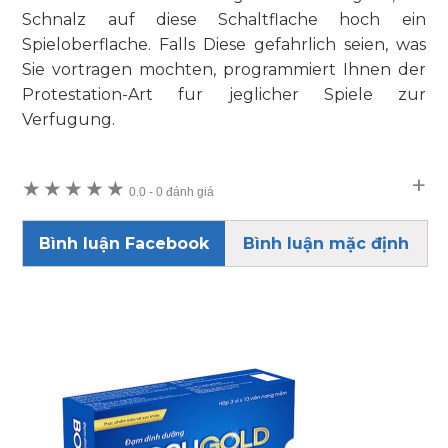
Schnalz auf diese Schaltflache hoch ein
Spieloberflache. Falls Diese gefahrlich seien, was
Sie vortragen mochten, programmiert Ihnen der
Protestation-Art fur jeglicher Spiele zur
Verfugung.
★
★
★
★
★
0.0
-
0 đánh giá
Bình luận Facebook
Bình luận mặc định