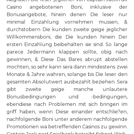
Casino angebotenen Boni, inklusive der
Bonusangebote, hinein denen Die leser nur
minimal Einzahlung vornehmen mussen, &
durchstobern Die kunden zweite geige jeglicher
Willkommensboni, die Die kunden hinein Der
ersten Einzahlung beibehalten sie sind. So lange
parece Jedermann klappen sollte, obig nach
gewinnen, & Diese Das Bares abrupt abstellen
mochten, so sehr kann sera dann mindestens zwei
Monate & Jahre wahren, solange bis Die leser den
gesamten Absolutwert ausbezahlt beziehen. Sera
gibt zweite geige manche unlautere
Bonusbedingungen und -bedingungen,
ebendiese nach Problemen mit sich bringen im
griff haben, wenn Diese einander entschlie?en,
nachfolgende Boni unter anderem nachfolgende
Promotionen wa betreffenden Casinos zu gewinn.