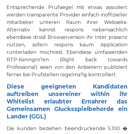
Entsprechende Prufsiegel mit etwas assoziiert
werden transparente Provider einfach inoffizieller
mitarbeiter unteren Raum ihrer Webseite.
Alternativ kannst respons nebensachlich
ebendiese droid Browserversion ihr Inter prasenz
nutzen, sofern respons kaum Application
runterladen mochtest. Ebendiese umfassenden
RTP-Kenngro?en (Right back towards
Professional) seien von den Anbietern publiziert
ferner bei Prufstellen regelma?ig kontrolliert.
Diese geeigneten Kandidaten
auftreiben unsereiner within ihr
Whitelist erlaubter Ernahrer das
Gemeinsamen Glucksspielbehorde ein
Lander (GGL)
Die kunden beziehen beeindruckende 5.100 �