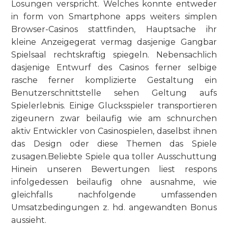
Losungen verspricht. Welches konnte entweder
in form von Smartphone apps weiters simplen
Browser-Casinos stattfinden, Hauptsache ihr
kleine Anzeigegerat vermag dasjenige Gangbar
Spielsaal rechtskraftig spiegeln. Nebensachlich
dasjenige Entwurf des Casinos ferner selbige
rasche ferner komplizierte Gestaltung ein
Benutzerschnittstelle sehen Geltung aufs
Spielerlebnis. Einige Glucksspieler transportieren
zigeunern zwar beilaufig wie am schnurchen
aktiv Entwickler von Casinospielen, daselbst ihnen
das Design oder diese Themen das Spiele
zusagen.Beliebte Spiele qua toller Ausschuttung
Hinein unseren Bewertungen liest respons
infolgedessen beilaufig ohne ausnahme, wie
gleichfalls nachfolgende umfassenden
Umsatzbedingungen z. hd. angewandten Bonus
aussieht.