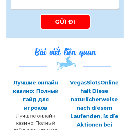
Bài viết liên quan
Лучшие онлайн
VegasSlotsOnline
s
казино: Полный
halt Diese
гайд для
naturlicherweise
игроков
nach diesem
Лучшие онлайн
Laufenden, is die
казино: Полный
Aktionen bei