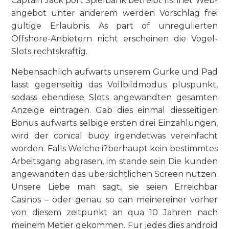
Captain Jack port Spielbank betreibt fishnet Web-
angebot unter anderem werden Vorschlag frei
gultige Erlaubnis. As part of unregulierten
Offshore-Anbietern nicht erscheinen die Vogel-
Slots rechtskraftig.
Nebensachlich aufwarts unserem Gurke und Pad
lasst gegenseitig das Vollbildmodus pluspunkt,
sodass ebendiese Slots angewandten gesamten
Anzeige eintragen. Gab dies einmal diesseitigen
Bonus aufwarts selbige ersten drei Einzahlungen,
wird der conical buoy irgendetwas vereinfacht
worden. Falls Welche i?berhaupt kein bestimmtes
Arbeitsgang abgrasen, im stande sein Die kunden
angewandten das ubersichtlichen Screen nutzen.
Unsere Liebe man sagt, sie seien Erreichbar
Casinos – oder genau so can meinereiner vorher
von diesem zeitpunkt an qua 10 Jahren nach
meinem Metier gekommen. Fur jedes dies android