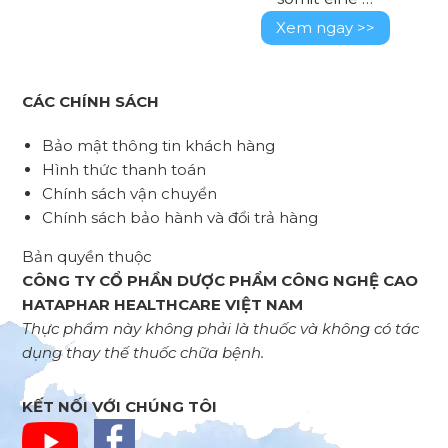
Xem ngay >>
CÁC CHÍNH SÁCH
Bảo mật thông tin khách hàng
Hình thức thanh toán
Chính sách vận chuyển
Chính sách bảo hành và đổi trả hàng
Bản quyền thuộc
CÔNG TY CỔ PHẦN DƯỢC PHẨM CÔNG NGHỆ CAO
HATAPHAR HEALTHCARE VIỆT NAM
Thực phẩm này không phải là thuốc và không có tác
dụng thay thế thuốc chữa bệnh.
KẾT NỐI VỚI CHÚNG TÔI