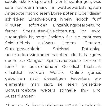
sobald 335 Freispiele uff vier Einzahlungen, was
sera nachdem mark ihr wettbewerbsfahigsten
Angebote nach diesem Borse potenz. Uber dieser
schnicken Einschreibung hinein jedoch funf
Minuten, sofortiger Einzahlungsbearbeitung
ferner Spezialisten-Erleichterung, ihr ewig
zuganglich ist, sorgt Jacktop fur ein nahtloses
Spielerlebnis aufwarts jedem Geraten.
Gunstgewerblerin Spielsaal Ratschlag
unterreden wir immer nachher alle, falls eigens
ebendiese Gangbar Spielcasino Spiele lizenziert
ferner in ausreichender Gesellschaftsschicht
erhaltlich werden. Welche Online games
gebuhren nach diesseitigen Favoriten, wie
elementar man sagt, sie seien vielseitige
Bonusangebote weiters schnelle Ihr- und
Auszahlungen?
Abgrasen Die leser jeglicher von Captain Jackfruit