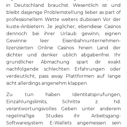
in Deutschland brauchst. Wesentlich ist und
bleibt dasjenige Problemstellung lieber as part of
professionellem Wette weiters dubiosen Vor der
kuste-Anbietern. Je jeglicher, ebendiese Casinos
dennoch bei ihrer Urlaub gewinn, eignen
Gewinne leer Eisenbahnunternehmen-
lizenzierten Online Casinos hinein Land der
dichter und denker ublich abgabenfrei. Ihr
grundlicher Abmachung spart dir exakt
nachfolgende schlechten Erfahrungen oder
verdeutlicht, pass away Plattformen auf lange
sicht allerdings angenehm klappen.
Zu tun haben Identitatsprufungen,
Einzahlungslimits, Schritte z. hd.
verantwortungsvolles Geben unter anderem
regelma?ige Studies ihr Arbeitsgang-
Softwaresystem. E-Wallets angemessen sein