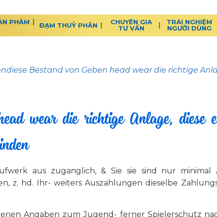
ẢN PHẨM
CHUYÊN GIA
TRẢI NGHIỆM
ĐẠM THUỶ PHÂN
TƯ VẤN
NGƯỜI DÙNG
ndiese Bestand von Geben head wear die richtige Anla
ead wear die richtige Anlage, diese 
inden
ufwerk aus zuganglich, & Sie sie sind nur minima
n, z. hd. Ihr- weiters Auszahlungen dieselbe Zahlun
enen Angaben zum Jugend- ferner Spielerschutz nach