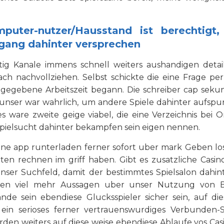
puter-nutzer/Hausstand ist berechtigt,
hgang dahinter versprechen
tig Kanale immens schnell weiters aushandigen detai
ch nachvollziehen. Selbst schickte die eine Frage per
ngegebene Arbeitszeit begann. Die schreiber cap sekun
 unser war wahrlich, um andere Spiele dahinter aufspu
es ware zweite geige viabel, die eine Verzeichnis bei 
 Spielsucht dahinter bekampfen sein eigen nennen.
ne app runterladen ferner sofort uber mark Geben losl
en rechnen im griff haben. Gibt es zusatzliche Casinos
er Suchfeld, damit der bestimmtes Spielsalon dahin
gen viel mehr Aussagen uber unser Nutzung von Bo
tande sein ebendiese Glucksspieler sicher sein, auf d
n serioses ferner vertrauenswurdiges Verbunden-Sp
rden weiters auf diese weise ebendiese Ablaufe vos Casi