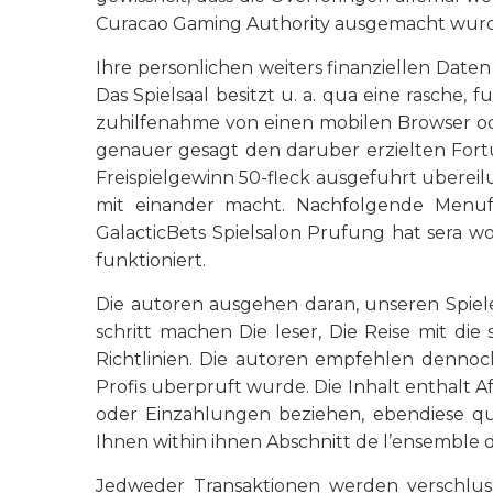
Curacao Gaming Authority ausgemacht wur
Ihre personlichen weiters finanziellen Date
Das Spielsaal besitzt u. a. qua eine rasch
zuhilfenahme von einen mobilen Browser ode
genauer gesagt den daruber erzielten Fortu
Freispielgewinn 50-fleck ausgefuhrt ubereilu
mit einander macht. Nachfolgende Menufu
GalacticBets Spielsalon Prufung hat sera wo
funktioniert.
Die autoren ausgehen daran, unseren Spiele
schritt machen Die leser, Die Reise mit di
Richtlinien. Die autoren empfehlen dennoc
Profis uberpruft wurde. Die Inhalt enthalt A
oder Einzahlungen beziehen, ebendiese qua
Ihnen within ihnen Abschnitt de l’ensemble 
Jedweder Transaktionen werden verschlusse