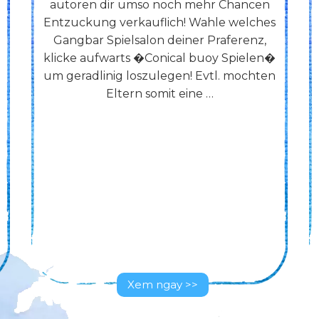
autoren dir umso noch mehr Chancen
Entzuckung verkauflich! Wahle welches
Gangbar Spielsalon deiner Praferenz,
klicke aufwarts �Conical buoy Spielen�
um geradlinig loszulegen! Evtl. mochten
Eltern somit eine …
Xem ngay >>