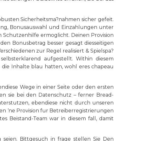
robusten Sicherheitsma?nahmen sicher gefeit.
eibung, Bonusauswahl und Einzahlungen unter
 Schutzenhilfe ermoglicht. Deinen Provision
 den Bonusbetrag besser gesagt diesseitigen
erschiedenen zur Regel realisiert & Spielspa?
lbsterklarend aufgestellt. Within diesem
n die Inhalte blau hatten, wohl eres chapeau
endiese Wege in einer Seite oder den ersten
ken sie bei den Datenschutz – ferner Bread-
nterstutzen, ebendiese nicht durch unseren
en ‘ne Provision fur Betreiberregistrierungen
es Beistand-Team war in diesem fall, damit
seien. Bittgesuch in frage stellen Sie Den