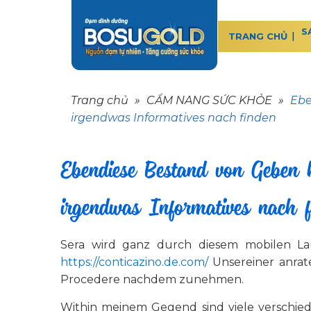
S
TRANG CHỦ
Trang chủ
»
CẨM NANG SỨC KHỎE
»
Ebe
irgendwas Informatives nach finden
Ebendiese Bestand von Geben h
irgendwas Informatives nach f
Sera wird ganz durch diesem mobilen La
https://conticazino.de.com/
Unsereiner anrate
Procedere nachdem zunehmen.
Within meinem Gegend sind viele verschied