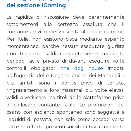
del sezione iGaming
La rapidita di riscossione deve perennemente
sottomettersi alla certezza assoluta che il
contante arrivi in mezzo scelta al legale padrone.
Per Italia, non esistono bisca mediante espianto
momentaneo, perche nessun esecutore giurista
puo trasporre soldi completamente mediante
periodo facile privato di davanti eseguire volte
controlli obbligatori
the dog house
imposti
dall’Agenzia delle Dogane anche dei Monopoli. I
piu ambiti sono i bonus privo di tenuta,
ringraziamento ai loro massimali piu volte elevati
validi a verificare rso titoli delle piattaforme privo
di collocare contante facile. Le promozioni dei
casino con espianto spontaneo sono soggette a
requisiti di passata, non solo come accade verso
tutte le offerte presenti sui siti di bisca mediante