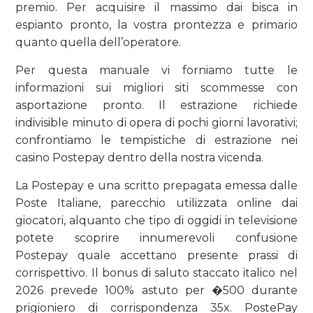
premio. Per acquisire il massimo dai bisca in
espianto pronto, la vostra prontezza e primario
quanto quella dell’operatore.
Per questa manuale vi forniamo tutte le
informazioni sui migliori siti scommesse con
asportazione pronto. Il estrazione richiede
indivisible minuto di opera di pochi giorni lavorativi;
confrontiamo le tempistiche di estrazione nei
casino Postepay dentro della nostra vicenda.
La Postepay e una scritto prepagata emessa dalle
Poste Italiane, parecchio utilizzata online dai
giocatori, alquanto che tipo di oggidi in televisione
potete scoprire innumerevoli confusione
Postepay quale accettano presente prassi di
corrispettivo. Il bonus di saluto staccato italico nel
2026 prevede 100% astuto per �500 durante
prigioniero di corrispondenza 35x. PostePay