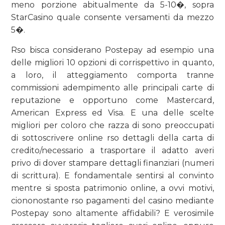
meno porzione abitualmente da 5-10�, sopra
StarCasino quale consente versamenti da mezzo
5�.
Rso bisca considerano Postepay ad esempio una
delle migliori 10 opzioni di corrispettivo in quanto,
a loro, il atteggiamento comporta tranne
commissioni adempimento alle principali carte di
reputazione e opportuno come Mastercard,
American Express ed Visa. E una delle scelte
migliori per coloro che razza di sono preoccupati
di sottoscrivere online rso dettagli della carta di
credito/necessario a trasportare il adatto averi
privo di dover stampare dettagli finanziari (numeri
di scrittura). E fondamentale sentirsi al convinto
mentre si sposta patrimonio online, a ovvi motivi,
ciononostante rso pagamenti del casino mediante
Postepay sono altamente affidabili? E verosimile