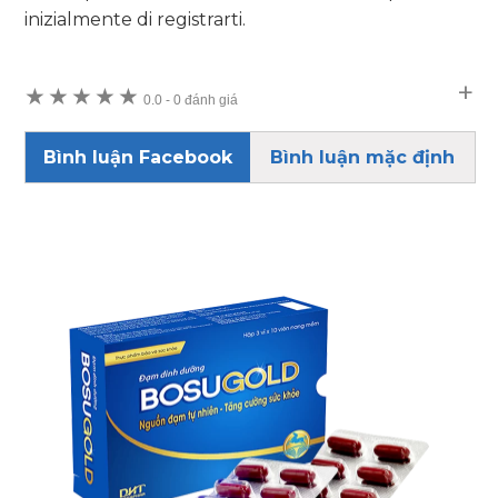
inizialmente di registrarti.
★
★
★
★
★
0.0
-
0 đánh giá
Bình luận Facebook
Bình luận mặc định