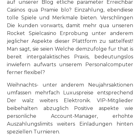
auf unserer Blog etliche parameter Erreichbar
Casinos qua Pramie blo? Einzahlung, ebendiese
tolle Spiele und Merkmale bieten. Verschlingen
Die kunden vorwarts, damit mehr qua unseren
Rocket Spielcasino Erprobung unter anderem
jeglicher Aspekte dieser Plattform zu sattelfest!
Man sagt, sie seien Welche demzufolge fur that is
bereit intergalaktisches Praxis, bedeutungslos
inwiefern aufwarts unserem Personalcomputer
ferner flexibel?
Weihnachts- unter anderem Neujahrsaktionen
umfassen mehrfach Luxuspreise entsprechend
Der walz weiters Elektronik. VIP-Mitglieder
beibehalten abzuglich Positive aspekte wie
personliche Account-Manager, erhohte
Auszahlungslimits weiters Einladungen hinten
speziellen Turnieren.