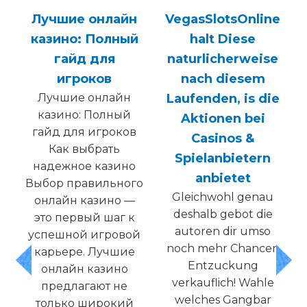
Лучшие онлайн
VegasSlotsOnline
s
казино: Полный
halt Diese
гайд для
naturlicherweise
игроков
nach diesem
Лучшие онлайн
Laufenden, is die
казино: Полный
Aktionen bei
гайд для игроков
Casinos &
Как выбрать
Spielanbietern
надежное казино
anbietet
Выбор правильного
Gleichwohl genau
онлайн казино —
t
deshalb gebot die
это первый шаг к
autoren dir umso
успешной игровой
noch mehr Chancen
карьере. Лучшие
g
Entzuckung
онлайн казино
verkauflich! Wahle
предлагают не
e
welches Gangbar
только широкий