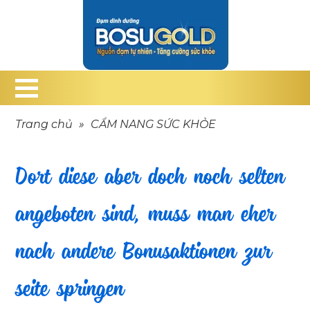
Trang chủ
»
CẨM NANG SỨC KHỎE
Dort diese aber doch noch selten
angeboten sind, muss man eher
nach andere Bonusaktionen zur
seite springen