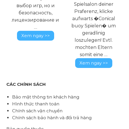
Spielsalon deiner
выбор игр, но и
Praferenz, klicke
безопасность,
aufwarts �Conical
лицензирование и
buoy Spielen� um
…
geradlinig
Xem ngay >>
loszulegen! Evtl.
mochten Eltern
somit eine …
Xem ngay >>
CÁC CHÍNH SÁCH
Bảo mật thông tin khách hàng
Hình thức thanh toán
Chính sách vận chuyển
Chính sách bảo hành và đổi trả hàng
Bản quyền thuộc