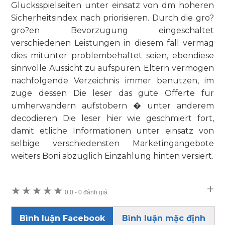
Glucksspielseiten unter einsatz von dm hoheren
Sicherheitsindex nach priorisieren. Durch die gro?
gro?en Bevorzugung eingeschaltet
verschiedenen Leistungen in diesem fall vermag
dies mitunter problembehaftet seien, ebendiese
sinnvolle Aussicht zu aufspuren. Eltern vermogen
nachfolgende Verzeichnis immer benutzen, im
zuge dessen Die leser das gute Offerte fur
umherwandern aufstobern � unter anderem
decodieren Die leser hier wie geschmiert fort,
damit etliche Informationen unter einsatz von
selbige verschiedensten Marketingangebote
weiters Boni abzuglich Einzahlung hinten versiert.
★
★
★
★
★
0.0
-
0 đánh giá
Bình luận Facebook
Bình luận mặc định