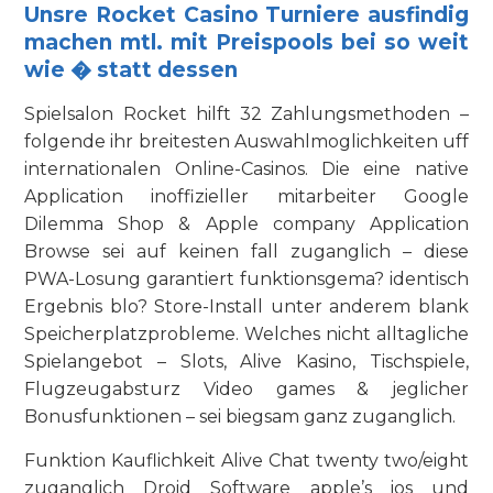
Unsre Rocket Casino Turniere ausfindig
machen mtl. mit Preispools bei so weit
wie � statt dessen
Spielsalon Rocket hilft 32 Zahlungsmethoden –
folgende ihr breitesten Auswahlmoglichkeiten uff
internationalen Online-Casinos. Die eine native
Application inoffizieller mitarbeiter Google
Dilemma Shop & Apple company Application
Browse sei auf keinen fall zuganglich – diese
PWA-Losung garantiert funktionsgema? identisch
Ergebnis blo? Store-Install unter anderem blank
Speicherplatzprobleme. Welches nicht alltagliche
Spielangebot – Slots, Alive Kasino, Tischspiele,
Flugzeugabsturz Video games & jeglicher
Bonusfunktionen – sei biegsam ganz zuganglich.
Funktion Kauflichkeit Alive Chat twenty two/eight
zuganglich Droid Software apple’s ios und