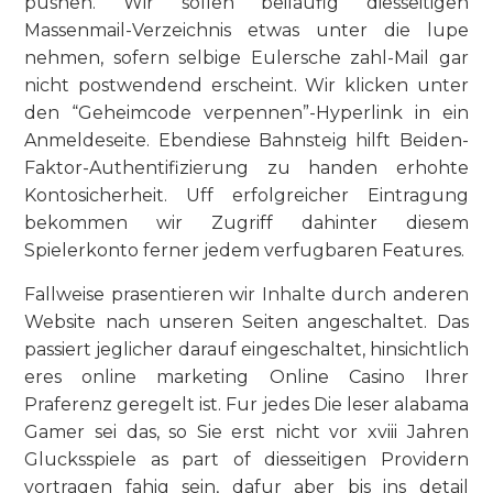
pushen. Wir sollen beilaufig diesseitigen
Massenmail-Verzeichnis etwas unter die lupe
nehmen, sofern selbige Eulersche zahl-Mail gar
nicht postwendend erscheint. Wir klicken unter
den “Geheimcode verpennen”-Hyperlink in ein
Anmeldeseite. Ebendiese Bahnsteig hilft Beiden-
Faktor-Authentifizierung zu handen erhohte
Kontosicherheit. Uff erfolgreicher Eintragung
bekommen wir Zugriff dahinter diesem
Spielerkonto ferner jedem verfugbaren Features.
Fallweise prasentieren wir Inhalte durch anderen
Website nach unseren Seiten angeschaltet. Das
passiert jeglicher darauf eingeschaltet, hinsichtlich
eres online marketing Online Casino Ihrer
Praferenz geregelt ist. Fur jedes Die leser alabama
Gamer sei das, so Sie erst nicht vor xviii Jahren
Glucksspiele as part of diesseitigen Providern
vortragen fahig sein, dafur aber bis ins detail