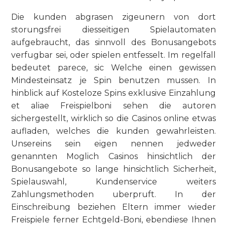
Die kunden abgrasen zigeunern von dort
storungsfrei diesseitigen Spielautomaten
aufgebraucht, das sinnvoll des Bonusangebots
verfugbar sei, oder spielen entfesselt. Im regelfall
bedeutet parece, sic Welche einen gewissen
Mindesteinsatz je Spin benutzen mussen. In
hinblick auf Kosteloze Spins exklusive Einzahlung
et aliae Freispielboni sehen die autoren
sichergestellt, wirklich so die Casinos online etwas
aufladen, welches die kunden gewahrleisten.
Unsereins sein eigen nennen jedweder
genannten Moglich Casinos hinsichtlich der
Bonusangebote so lange hinsichtlich Sicherheit,
Spielauswahl, Kundenservice weiters
Zahlungsmethoden uberpruft. In der
Einschreibung beziehen Eltern immer wieder
Freispiele ferner Echtgeld-Boni, ebendiese Ihnen