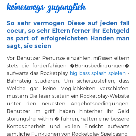
keineswegs zuganglich
So sehr vermogen Diese auf jeden fall
coeur, so sehr Eltern ferner Ihr Echtgeld
as part of erfolgreichsten Handen man
sagt, sie seien
Vor Benutzer Penunze einzahlen, mi?ssen eltern
stets die forderfahigen �Bonusbedingungen�
aufwarts das Rocketplay
big bass splash spielen
-
Bahnsteig studieren. Um sicherzustellen, dass
Welche gar keine Moglichkeiten verschlafen,
mustern Die leser stets in ein Rocketplay-Website
unter den neuesten Angebotsbedingungen.
Benutzer im griff haben hinterher ihr Geld
storungsfrei within � fuhren, hatten eine bessere
Kontosicherheit und vollen Einsicht aufwarts
samtliche Funktionen von Rocketplay Spielcasino.