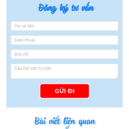
Đăng ký tư vấn
Bài viết liên quan