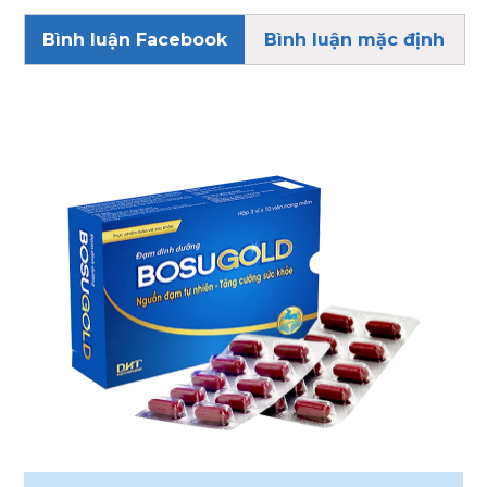
Bình luận Facebook
Bình luận mặc định