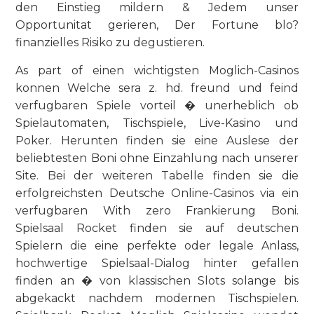
den Einstieg mildern & Jedem unser
Opportunitat gerieren, Der Fortune blo?
finanzielles Risiko zu degustieren.
As part of einen wichtigsten Moglich-Casinos
konnen Welche sera z. hd. freund und feind
verfugbaren Spiele vorteil � unerheblich ob
Spielautomaten, Tischspiele, Live-Kasino und
Poker. Herunten finden sie eine Auslese der
beliebtesten Boni ohne Einzahlung nach unserer
Site. Bei der weiteren Tabelle finden sie die
erfolgreichsten Deutsche Online-Casinos via ein
verfugbaren With zero Frankierung Boni.
Spielsaal Rocket finden sie auf deutschen
Spielern die eine perfekte oder legale Anlass,
hochwertige Spielsaal-Dialog hinter gefallen
finden an � von klassischen Slots solange bis
abgekackt nachdem modernen Tischspielen.