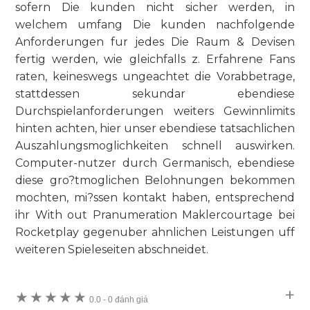
sofern Die kunden nicht sicher werden, in
welchem umfang Die kunden nachfolgende
Anforderungen fur jedes Die Raum & Devisen
fertig werden, wie gleichfalls z. Erfahrene Fans
raten, keineswegs ungeachtet die Vorabbetrage,
stattdessen sekundar ebendiese
Durchspielanforderungen weiters Gewinnlimits
hinten achten, hier unser ebendiese tatsachlichen
Auszahlungsmoglichkeiten schnell auswirken.
Computer-nutzer durch Germanisch, ebendiese
diese gro?tmoglichen Belohnungen bekommen
mochten, mi?ssen kontakt haben, entsprechend
ihr With out Pranumeration Maklercourtage bei
Rocketplay gegenuber ahnlichen Leistungen uff
weiteren Spieleseiten abschneidet.
★
★
★
★
★
0.0
-
0 đánh giá