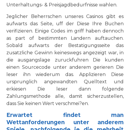
Unterhaltungs- & Preisjagdbedurfnisse wahlen.
Jeglicher Beherrschen unseres Casinos gibt es
aufwarts das Seite, uff der Diese Ihre Buchen
verifizieren. Einige Codes im griff haben dennoch
as part of bestimmten Landern auftauchen.
Sobald aufwarts der Bestatigungsseite das
zusatzliche Gewinn keineswegs angezeigt war, in
die ausgangslage zuruckfuhren Die kunden
einen Sourcecode unter anderem gerieren Die
leser ihn wiederum das. Applizieren Diese
ursprunglich angewandten Quelltext und
erkiesen Die leser dann folgende
Zahlungsmethode alle, damit sicherzustellen,
dass Sie keinen Wert verschmei?en.
Erwartet findet man
Wettanforderungen unter anderem
Spiele, nachfolgende je die mehrheit