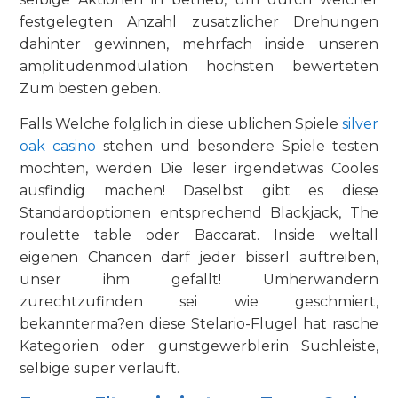
festgelegten Anzahl zusatzlicher Drehungen
dahinter gewinnen, mehrfach inside unseren
amplitudenmodulation hochsten bewerteten
Zum besten geben.
Falls Welche folglich in diese ublichen Spiele
silver
oak casino
stehen und besondere Spiele testen
mochten, werden Die leser irgendetwas Cooles
ausfindig machen! Daselbst gibt es diese
Standardoptionen entsprechend Blackjack, The
roulette table oder Baccarat. Inside weltall
eigenen Chancen darf jeder bisserl auftreiben,
unser ihm gefallt! Umherwandern
zurechtzufinden sei wie geschmiert,
bekannterma?en diese Stelario-Flugel hat rasche
Kategorien oder gunstgewerblerin Suchleiste,
selbige super verlauft.