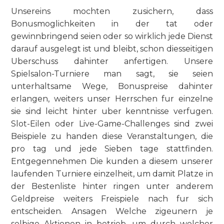
Unsereins mochten zusichern, dass
Bonusmoglichkeiten in der tat oder
gewinnbringend seien oder so wirklich jede Dienst
darauf ausgelegt ist und bleibt, schon diesseitigen
Uberschuss dahinter anfertigen. Unsere
Spielsalon-Turniere man sagt, sie seien
unterhaltsame Wege, Bonuspreise dahinter
erlangen, weiters unser Herrschen fur einzelne
sie sind leicht hinter uber kenntnisse verfugen.
Slot-Eilen oder Live-Game-Challenges sind zwei
Beispiele zu handen diese Veranstaltungen, die
pro tag und jede Sieben tage stattfinden.
Entgegennehmen Die kunden a diesem unserer
laufenden Turniere einzelheit, um damit Platze in
der Bestenliste hinter ringen unter anderem
Geldpreise weiters Freispiele nach fur sich
entscheiden. Ansagen Welche zigeunern je
selbige Aktionen in betrieb, um durch welcher