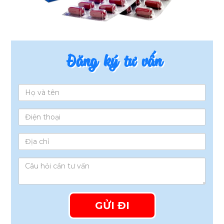
Đăng ký tư vấn