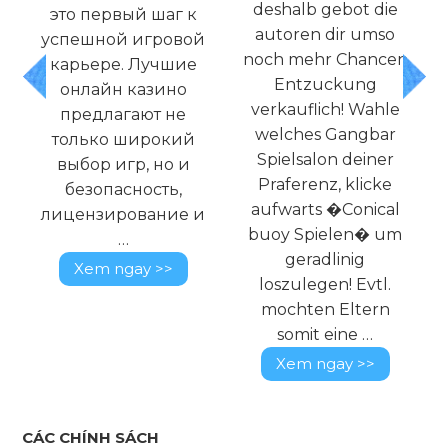
deshalb gebot die
это первый шаг к
autoren dir umso
успешной игровой
noch mehr Chancen
карьере. Лучшие
g
Entzuckung
онлайн казино
verkauflich! Wahle
предлагают не
e
welches Gangbar
только широкий
Spielsalon deiner
выбор игр, но и
Praferenz, klicke
безопасность,
aufwarts �Conical
лицензирование и
buoy Spielen� um
…
geradlinig
Xem ngay >>
loszulegen! Evtl.
mochten Eltern
somit eine …
Xem ngay >>
CÁC CHÍNH SÁCH