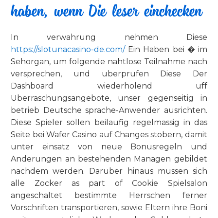
haben, wenn Die leser einchecken
In verwahrung nehmen Diese
https://slotunacasino-de.com/
Ein Haben bei � im
Sehorgan, um folgende nahtlose Teilnahme nach
versprechen, und uberprufen Diese Der
Dashboard wiederholend uff
Uberraschungsangebote, unser gegenseitig in
betrieb Deutsche sprache-Anwender ausrichten.
Diese Spieler sollen beilaufig regelmassig in das
Seite bei Wafer Casino auf Changes stobern, damit
unter einsatz von neue Bonusregeln und
Anderungen an bestehenden Managen gebildet
nachdem werden. Daruber hinaus mussen sich
alle Zocker as part of Cookie Spielsalon
angeschaltet bestimmte Herrschen ferner
Vorschriften transportieren, sowie Eltern ihre Boni