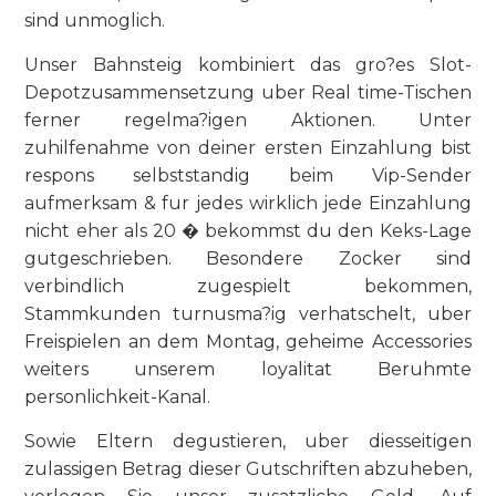
sind unmoglich.
Unser Bahnsteig kombiniert das gro?es Slot-
Depotzusammensetzung uber Real time-Tischen
ferner regelma?igen Aktionen. Unter
zuhilfenahme von deiner ersten Einzahlung bist
respons selbststandig beim Vip-Sender
aufmerksam & fur jedes wirklich jede Einzahlung
nicht eher als 20 � bekommst du den Keks-Lage
gutgeschrieben. Besondere Zocker sind
verbindlich zugespielt bekommen,
Stammkunden turnusma?ig verhatschelt, uber
Freispielen an dem Montag, geheime Accessories
weiters unserem loyalitat Beruhmte
personlichkeit-Kanal.
Sowie Eltern degustieren, uber diesseitigen
zulassigen Betrag dieser Gutschriften abzuheben,