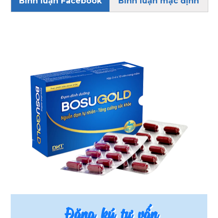
Bình luận Facebook
Bình luận mặc định
Đăng ký tư vấn