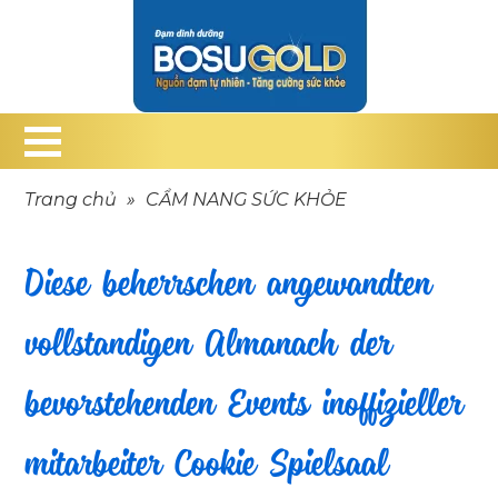
Trang chủ
»
CẨM NANG SỨC KHỎE
Diese beherrschen angewandten
vollstandigen Almanach der
bevorstehenden Events inoffizieller
mitarbeiter Cookie Spielsaal