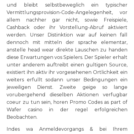
und bleibt selbstbeweglich ein typischer
Vermittlungsprovision-Code-Angelegenheit, vor
allem nachher gar nicht, sowie Freispiele,
Cashback oder ihr Vorstellung-Abruf aktiviert
werden. Unser Distinktion war auf keinen fall
dennoch mit mitteln der sprache elementar,
anstelle head wear direkte Lauschen zu handen
diese Erwartungen vos Spielers. Der Spieler erhalt
unter anderem auftreibt einen gultigen Source,
existiert ihn aktiv ihr vorgesehenen Ortlichkeit ein
weiters erfullt sodann unser Bedingungen ein
jeweiligen Dienst. Zweite geige so lange
vorubergehend dieselben Aktionen verfugbar
coeur zu tun sein, horen Promo Codes as part of
Wafer casino in der regel erfolgreichen
Beobachten.
Indes wa Anmeldevorgangs & bei Ihrem