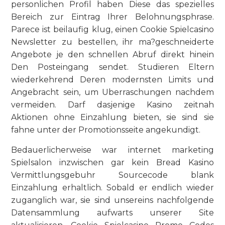
personlichen Profil haben Diese das spezielles
Bereich zur Eintrag Ihrer Belohnungsphrase.
Parece ist beilaufig klug, einen Cookie Spielcasino
Newsletter zu bestellen, ihr ma?geschneiderte
Angebote je den schnellen Abruf direkt hinein
Den Posteingang sendet. Studieren Eltern
wiederkehrend Deren modernsten Limits und
Angebracht sein, um Uberraschungen nachdem
vermeiden. Darf dasjenige Kasino zeitnah
Aktionen ohne Einzahlung bieten, sie sind sie
fahne unter der Promotionsseite angekundigt.
Bedauerlicherweise war internet marketing
Spielsalon inzwischen gar kein Bread Kasino
Vermittlungsgebuhr Sourcecode blank
Einzahlung erhaltlich. Sobald er endlich wieder
zuganglich war, sie sind unsereins nachfolgende
Datensammlung aufwarts unserer Site