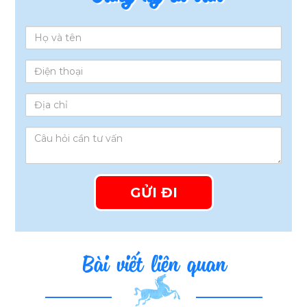
Bài viết liên quan