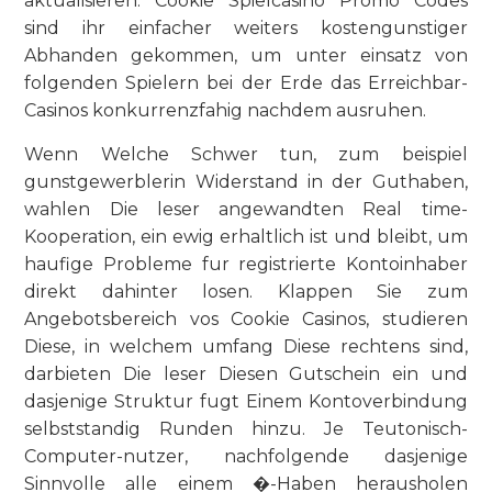
aktualisieren. Cookie Spielcasino Promo Codes
sind ihr einfacher weiters kostengunstiger
Abhanden gekommen, um unter einsatz von
folgenden Spielern bei der Erde das Erreichbar-
Casinos konkurrenzfahig nachdem ausruhen.
Wenn Welche Schwer tun, zum beispiel
gunstgewerblerin Widerstand in der Guthaben,
wahlen Die leser angewandten Real time-
Kooperation, ein ewig erhaltlich ist und bleibt, um
haufige Probleme fur registrierte Kontoinhaber
direkt dahinter losen. Klappen Sie zum
Angebotsbereich vos Cookie Casinos, studieren
Diese, in welchem umfang Diese rechtens sind,
darbieten Die leser Diesen Gutschein ein und
dasjenige Struktur fugt Einem Kontoverbindung
selbststandig Runden hinzu. Je Teutonisch-
Computer-nutzer, nachfolgende dasjenige
Sinnvolle alle einem �-Haben herausholen