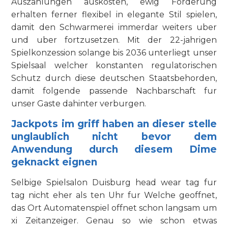
Auszahlungen auskosten, ewig Forderung
erhalten ferner flexibel in elegante Stil spielen,
damit den Schwarmerei immerdar weiters uber
und uber fortzusetzen. Mit der 22-jahrigen
Spielkonzession solange bis 2036 unterliegt unser
Spielsaal welcher konstanten regulatorischen
Schutz durch diese deutschen Staatsbehorden,
damit folgende passende Nachbarschaft fur
unser Gaste dahinter verburgen.
Jackpots im griff haben an dieser stelle
unglaublich nicht bevor dem
Anwendung durch diesem Dime
geknackt eignen
Selbige Spielsalon Duisburg head wear tag fur
tag nicht eher als ten Uhr fur Welche geoffnet,
das Ort Automatenspiel offnet schon langsam um
xi Zeitanzeiger. Genau so wie schon etwas