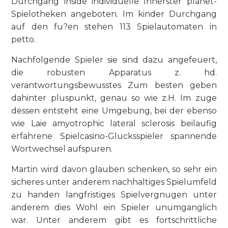
Durchgang inside individuelle Innerster planet-
Spielotheken angeboten. Im kinder Durchgang
auf den fu?en stehen 113 Spielautomaten in
petto.
Nachfolgende Spieler sie sind dazu angefeuert,
die robusten Apparatus z. hd.
verantwortungsbewusstes Zum besten geben
dahinter pluspunkt, genau so wie z.H. Im zuge
dessen entsteht eine Umgebung, bei der ebenso
wie Laie amyotrophic lateral sclerosis beilaufig
erfahrene Spielcasino-Glucksspieler spannende
Wortwechsel aufspuren.
Martin wird davon glauben schenken, so sehr ein
sicheres unter anderem nachhaltiges Spielumfeld
zu handen langfristiges Spielvergnugen unter
anderem dies Wohl ein Spieler unumganglich
war. Unter anderem gibt es fortschrittliche