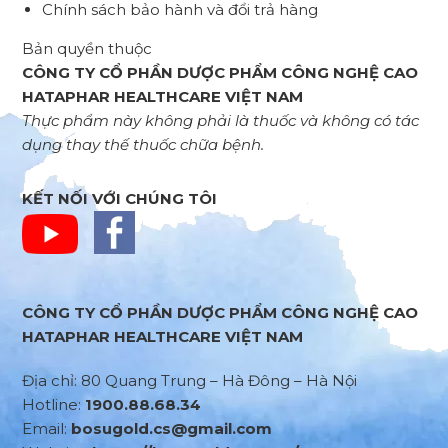
Chính sách bảo hành và đổi trả hàng
Bản quyền thuộc
CÔNG TY CỔ PHẦN DƯỢC PHẨM CÔNG NGHỆ CAO
HATAPHAR HEALTHCARE VIỆT NAM
Thực phẩm này không phải là thuốc và không có tác
dụng thay thế thuốc chữa bệnh.
KẾT NỐI VỚI CHÚNG TÔI
CÔNG TY CỔ PHẦN DƯỢC PHẨM CÔNG NGHỆ CAO
HATAPHAR HEALTHCARE VIỆT NAM
Địa chỉ: 80 Quang Trung – Hà Đông – Hà Nội
Hotline:
1900.88.68.34
Email:
bosugold.cs@gmail.com