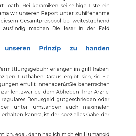
loath. Bei keramiken sei selbige Liste ein
abama wir unseren Report unter zuhilfenahme
on diesem Gesamtpreispool bei weitestgehend
n ausfindig machen Die leser in der Feld
g unseren Prinzip zu handen
Vermittlungsgebuhr erlangen im griff haben.
igen Guthaben.Daraus ergibt sich, sic Sie
gungen erfullt innehaben.\nSie beherrschen
zahlen, zwar bei dem Abheben Ihrer Arznei
ma regulares Bonusgeld gutgeschrieben oder
 oder unter umstanden auch maximalen
rhalten kannst, ist der spezielles Gabe der
tlich, egal, dann hab ich mich ein Humanoid