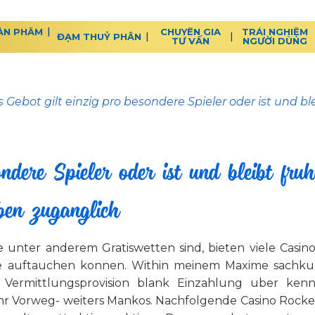
ẢN PHẨM
CHUYÊN GIA
TRẢI NGHIỆM
ĐẠM THUỶ PHÂN
TƯ VẤN
NGƯỜI DÙNG
s Gebot gilt einzig pro besondere Spieler oder ist und bl
ondere Spieler oder ist und bleibt fru
ben zuganglich
e unter anderem Gratiswetten sind, bieten viele Casino
le auftauchen konnen. Within meinem Maxime sachkund
Vermittlungsprovision blank Einzahlung uber kenntn
hr Vorweg- weiters Mankos. Nachfolgende Casino Rocke