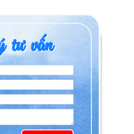
 tư vấn