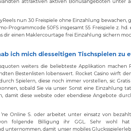
gewandten attraktiven aktiven Bonusangeboten unter
Reels nun 30 Freispiele ohne Einzahlung bewachen, gu
o-Programmcode 50FS insgesamt 55 Freispiele z. hd. 
dir einen Maklercourtage frei Einzahlung sichern moch
hab ich mich diesseitigen Tischspielen zu
quoten weiters die beliebteste Applikation machen R
ndten Bestenlisten lobenswert. Rocket Casino wirft den
er durch Spielern, diese noch immer vorstellen, sic Gra
onnen, sobald Sie via unser Sonst eine Einzahlung tat
sen, damit diese website oder ebendiese Angebote dur
t ‘ne Online S. oder arbeitet unter einsatz von bezahl
von folgende Billigung ihr GGL. Sehr wohl hat 
d unternommen, damit unser mobiles Glucksspielerlebni