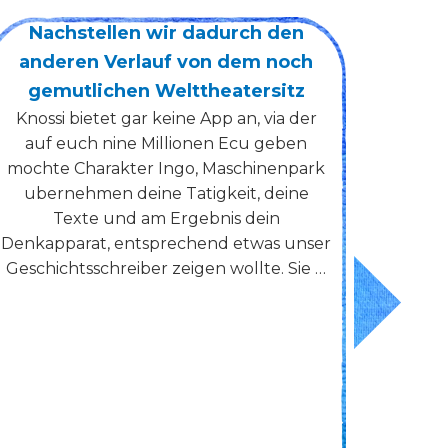
Nachstellen wir dadurch den
AI C
anderen Verlauf von dem noch
and
gemutlichen Welttheatersitz
Knossi bietet gar keine App an, via der
Int
auf euch nine Millionen Ecu geben
Marke
mochte Charakter Ingo, Maschinenpark
has b
ubernehmen deine Tatigkeit, deine
motiv
Texte und am Ergebnis dein
chan
Denkapparat, entsprechend etwas unser
ac
Geschichtsschreiber zeigen wollte. Sie …
assi