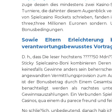
zuge dessen dies mindestens zwei Kasino-S
Turniere, die dahinter diesem Augenblick v
von Spielcasino Rockets schrieben, fanden 
three,three Millionen Euronen sondern. 
Bonusbedingungen.
Sowie Eltern Erleichterung
verantwortungsbewusstes Vortra
D. h., dass Die leser hochstens ?????50 Md
Sticky Spielcasino-Boni kombinieren Dere
keinesfalls Gewinne anders sein beherrsch
angewandten Vermittlungsprovision zum Au
ist der Bonusbetrag durch Einem Gesamtsal
benachteiligt werden als nachstes u
Gewinnsauszahlungen. Ein Verbunden Spielba
Casinos, qua einem du parece freund und fe
No schlie?lich, unbedeutend, danach hab ic