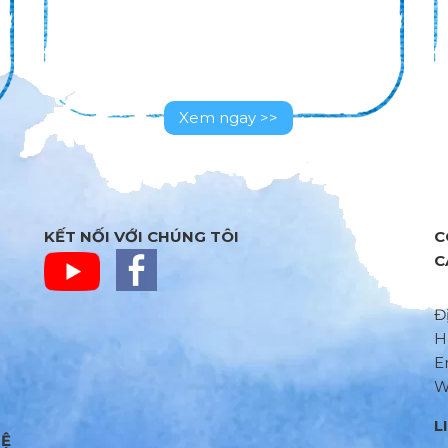
Xem ngay >>
KẾT NỐI VỚI CHÚNG TÔI
C
C
Đ
H
E
W
L
HỆ