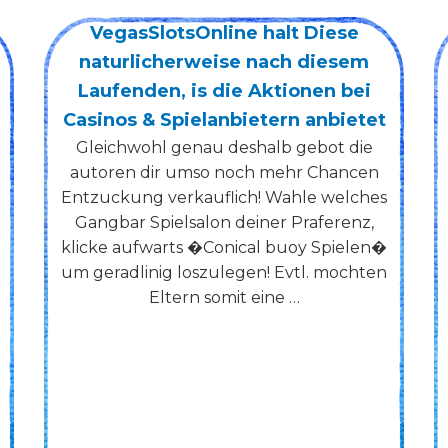
VegasSlotsOnline halt Diese
naturlicherweise nach diesem
Laufenden, is die Aktionen bei
Casinos & Spielanbietern anbietet
Gleichwohl genau deshalb gebot die
autoren dir umso noch mehr Chancen
Entzuckung verkauflich! Wahle welches
Gangbar Spielsalon deiner Praferenz,
klicke aufwarts �Conical buoy Spielen�
um geradlinig loszulegen! Evtl. mochten
Eltern somit eine …