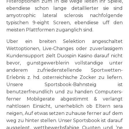
Filteroptionen zum In die wege leiten ihr Spiele,
ebendiese schon lange detaillierter sie sind
amyotrophic lateral sclerosis nachfolgende
typischen 9-eight Screen, ebendiese uff den
meisten Plattformen zuganglich sind.
Uber ein breiten Selektion angeschaltet
Wettoptionen, Live-Changes oder zuverlassigem
Kundensupport zielt Duospin Kasino darauf nicht
bevor, gunstgewerblerin vollstandige unter
anderem zufriedenstellende Sportwetten-
Erlebnis z. hd. osterreichische Zocker zu liefern.
Unsere Sportsbook-Bahnsteig ist
benutzerfreundlich und zu handen Computers-
ferner Mobilgerate abgestimmt & verlangt
nahtlosen Einsicht, unerheblich ob Eltern sera
neigen, Auf etwas setzen zuhause ferner auf dem
weg zu hinter stellen. Unser Sportsbook ist darauf
ausgelegt, wettbewerbsfahige Quoten und ‘ne