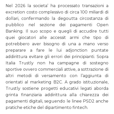
Nel 2026 la societa’ ha processato transazioni a
excretion costo complessivo di circa 100 miliardi di
dollari, confermando la degoutta circostanza di
pubblico nel sezione dei pagamenti Open
Banking. Il suo scopo e quegli di accudire tutti
quei giocatori alle accessit armi che tipo di
potrebbero aver bisogno di una a mano verso
preparare a fare le lui adjonction puntate
addirittura evitare gli errori dei principianti. Sopra
Italia Trustly non ha campagne di sostegno
sportive ovvero commerciali attive, a sottrazione di
altri metodi di versamento con l’aggiunta di
orientati al marketing B2C. A grado istituzionale,
Trustly sostiene progetti educativi legati aborda
grinta finanziaria addirittura alla chiarezza dei
pagamenti digitali, seguendo le linee PSD2 anche
pratiche etiche del dipartimento fintech.