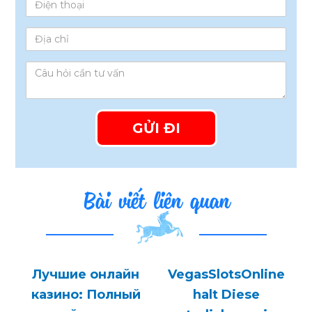
Bài viết liên quan
шие онлайн
VegasSlotsOnline
Nachste
ино: Полный
halt Diese
dadur