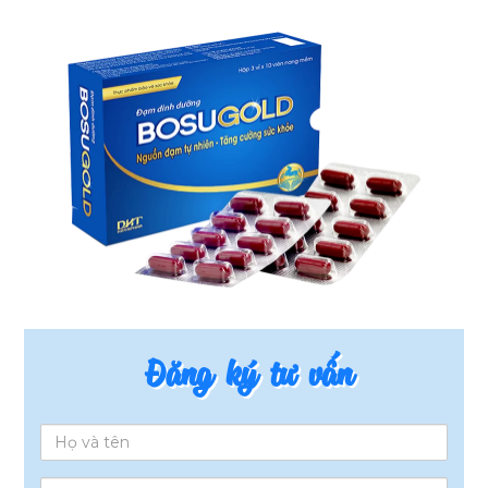
Đăng ký tư vấn