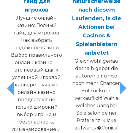
гайд для
naturlicherweise
anderen
игроков
nach diesem
von de
чшие онлайн
Laufenden, is die
gemut
зино: Полный
Aktionen bei
Weltthe
д для игроков
Casinos &
Knossi b
ак выбрать
keine App 
Spielanbietern
ежное казино
auf eu
anbietet
р правильного
Millionen
Gleichwohl genau
айн казино —
mochte C
deshalb gebot die
 первый шаг к
Ingo, Mas
autoren dir umso
шной игровой
ubernehm
noch mehr Chancen
ьере. Лучшие
Tatigkei
Entzuckung
лайн казино
Texte 
verkauflich! Wahle
едлагают не
Ergebn
welches Gangbar
лько широкий
Denkap
Spielsalon deiner
бор игр, но и
entsprech
Praferenz, klicke
езопасность,
un
aufwarts �Conical
нзирование и
Geschicht