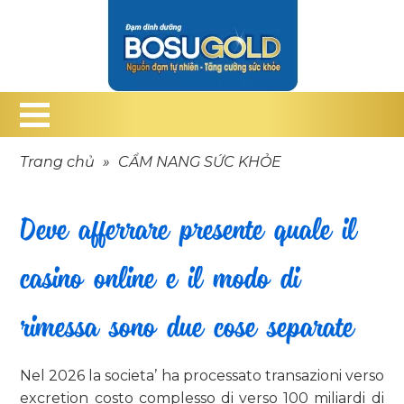
Trang chủ
»
CẨM NANG SỨC KHỎE
Deve afferrare presente quale il
casino online e il modo di
rimessa sono due cose separate
Nel 2026 la societa’ ha processato transazioni verso
excretion costo complesso di verso 100 miliardi di