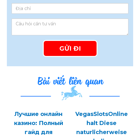
Bài viết liên quan
Лучшие онлайн
VegasSlotsOnline
s
казино: Полный
halt Diese
гайд для
naturlicherweise