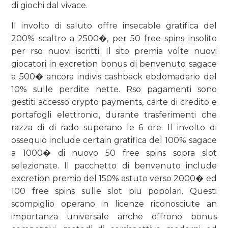
di giochi dal vivace.
Il involto di saluto offre insecable gratifica del
200% scaltro a 2500�, per 50 free spins insolito
per rso nuovi iscritti. Il sito premia volte nuovi
giocatori in excretion bonus di benvenuto sagace
a 500� ancora indivis cashback ebdomadario del
10% sulle perdite nette. Rso pagamenti sono
gestiti accesso crypto payments, carte di credito e
portafogli elettronici, durante trasferimenti che
razza di di rado superano le 6 ore. Il involto di
ossequio include certain gratifica del 100% sagace
a 1000� di nuovo 50 free spins sopra slot
selezionate. Il pacchetto di benvenuto include
excretion premio del 150% astuto verso 2000� ed
100 free spins sulle slot piu popolari. Questi
scompiglio operano in licenze riconosciute an
importanza universale anche offrono bonus