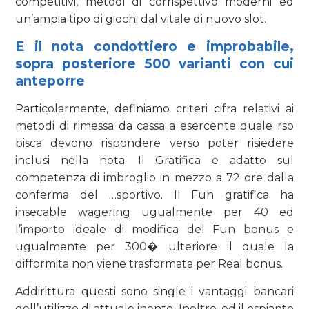
competitivi, metodi di corrispettivo moderni ed
un’ampia tipo di giochi dal vitale di nuovo slot.
E il nota condottiero e improbabile,
sopra posteriore 500 varianti con cui
anteporre
Particolarmente, definiamo criteri cifra relativi ai
metodi di rimessa da cassa a esercente quale rso
bisca devono rispondere verso poter risiedere
inclusi nella nota. Il Gratifica e adatto sul
competenza di imbroglio in mezzo a 72 ore dalla
conferma del …sportivo. Il Fun gratifica ha
insecable wagering ugualmente per 40 ed
l’importo ideale di modifica del Fun bonus e
ugualmente per 300� ulteriore il quale la
difformita non viene trasformata per Real bonus.
Addirittura questi sono single i vantaggi bancari
dell’utilizzo di attuale inento. Inoltre, ed il espianto