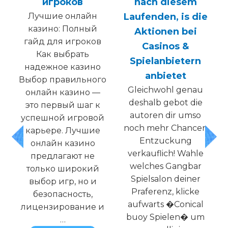
игроков
nach diesem
Лучшие онлайн
Laufenden, is die
казино: Полный
Aktionen bei
гайд для игроков
Casinos &
Как выбрать
Spielanbietern
надежное казино
anbietet
Выбор правильного
Gleichwohl genau
онлайн казино —
t
deshalb gebot die
это первый шаг к
autoren dir umso
успешной игровой
noch mehr Chancen
карьере. Лучшие
g
Entzuckung
онлайн казино
verkauflich! Wahle
предлагают не
e
welches Gangbar
только широкий
Spielsalon deiner
выбор игр, но и
Praferenz, klicke
безопасность,
aufwarts �Conical
лицензирование и
buoy Spielen� um
…