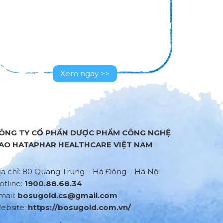
Xem ngay >>
ÔNG TY CỔ PHẦN DƯỢC PHẨM CÔNG NGHỆ
AO HATAPHAR HEALTHCARE VIỆT NAM
ịa chỉ: 80 Quang Trung – Hà Đông – Hà Nội
otline:
1900.88.68.34
mail:
bosugold.cs@gmail.com
ebsite:
https://bosugold.com.vn/