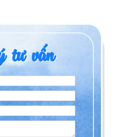
 tư vấn