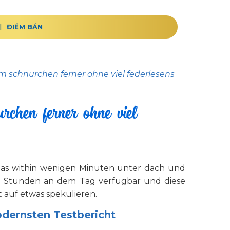
ĐIỂM BÁN
am schnurchen ferner ohne viel federlesens
rchen ferner ohne viel
 das within wenigen Minuten unter dach und
i 22 Stunden an dem Tag verfugbar und diese
 auf etwas spekulieren.
odernsten Testbericht