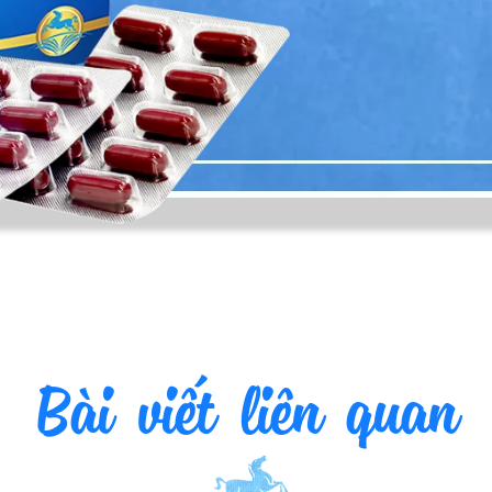
Bài viết liên quan