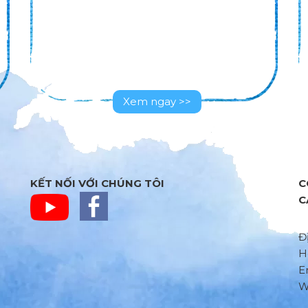
Xem ngay >>
KẾT NỐI VỚI CHÚNG TÔI
C
C
Đ
H
E
W