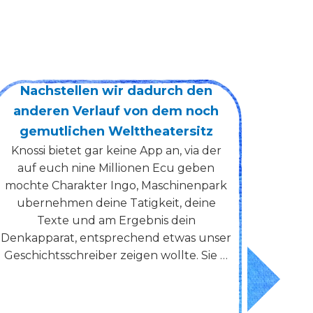
adurch den
AI Companion Market Stat
on dem noch
and Trends: A Comprehe
heatersitz
Analysis
App an, via der
Introduction to the AI Comp
nen Ecu geben
Market The market for AI com
 Maschinenpark
has become prominent in recen
igkeit, deine
motivated by technological inn
bnis dein
changing user needs, and a g
end etwas unser
acceptance of intelligent dig
en wollte. Sie …
assistants. From smart speaker