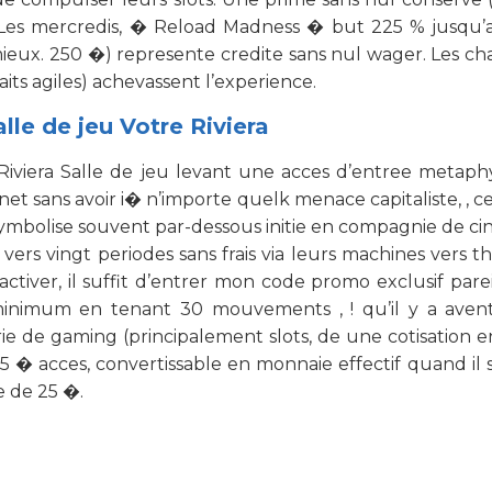
 Les mercredis, � Reload Madness � but 225 % jusqu’a
ieux. 250 �) represente credite sans nul wager. Les ch
its agiles) achevassent l’experience.
lle de jeu Votre Riviera
Ma Riviera Salle de jeu levant une acces d’entree meta
rnet sans avoir i� n’importe quelk menace capitaliste, ,
symbolise souvent par-dessous initie en compagnie de 
vers vingt periodes sans frais via leurs machines vers 
activer, il suffit d’entrer mon code promo exclusif p
d minimum en tenant 30 mouvements , ! qu’il y a avent
ie de gaming (principalement slots, de une cotisation 
75 � acces, convertissable en monnaie effectif quand il
e de 25 �.