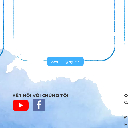
m ngay >>
Xem ngay 
KẾT NỐI VỚI CHÚNG TÔI
C
C
Đ
H