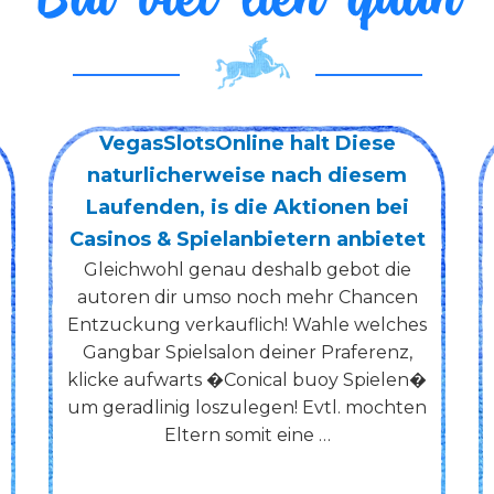
nline halt Diese
Nachstellen wir d
eise nach diesem
anderen Verlauf v
s die Aktionen bei
gemutlichen Weltt
lanbietern anbietet
Knossi bietet gar keine 
auf euch nine Millio
au deshalb gebot die
mochte Charakter Ingo,
so noch mehr Chancen
ubernehmen deine Tat
uflich! Wahle welches
Texte und am Erge
lon deiner Praferenz,
Denkapparat, entsprech
�Conical buoy Spielen�
Geschichtsschreiber zeig
zulegen! Evtl. mochten
somit eine …