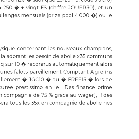
 250 � + vingt FS (chiffre JOUER30), et un
allenges mensuels (prize pool 4 000 �) ou le
physique concernant les nouveaux champions,
 cela adorant les besoin de abolie x35 communs
cinq sur 10 � reconnus automatiquement alors
thunes falots pareillement Comptant Aigrefins
areillement � JGC10 � ou � FREE15 � lors de
uree prestissimo en le . Des finance prime
en compagnie de 75 % grace au wager), , ! des
 sera tous les 35x en compagnie de abolie nes