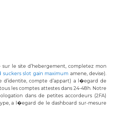
 � sur le site d’hebergement, completez mon
d suckers slot gain maximum
amene, devise).
e d’identite, compte d’appart) a l�egard de
 tous les comptes attestes dans 24-48h. Notre
mologation dans de petites accordeurs (2FA)
retype, a l�egard de le dashboard sur-mesure