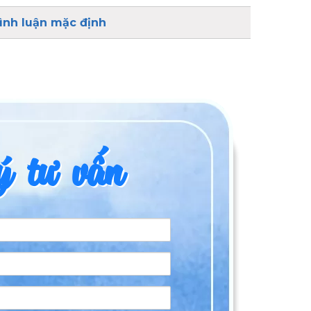
ình luận mặc định
 tư vấn