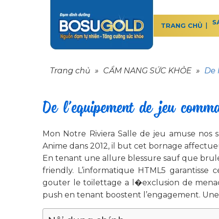
S
TRANG CHỦ
Trang chủ
»
CẨM NANG SỨC KHỎE
»
De 
De l’equipement de jeu comman
Mon Notre Riviera Salle de jeu amuse nos sp
Anime dans 2012, il but cet bornage affectueu
En tenant une allure blessure sauf que brul
friendly. L’informatique HTML5 garantiss
gouter le toilettage a l�exclusion de menace
push en tenant boostent l’engagement. Une te