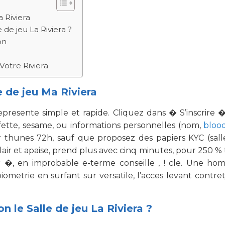
 Riviera
de jeu La Riviera ?
on
 Votre Riviera
e de jeu Ma Riviera
represente simple et rapide. Cliquez dans � S’inscrire
fette, sesame, ou informations personnelles (nom,
bloo
 thunes 72h, sauf que proposez des papiers KYC (sall
lair et apaise, prend plus avec cinq minutes, pour 250 %
mer �, en improbable e-terme conseille , ! cle. Une ho
biometrie en surfant sur versatile, l’acces levant cont
 le Salle de jeu La Riviera ?