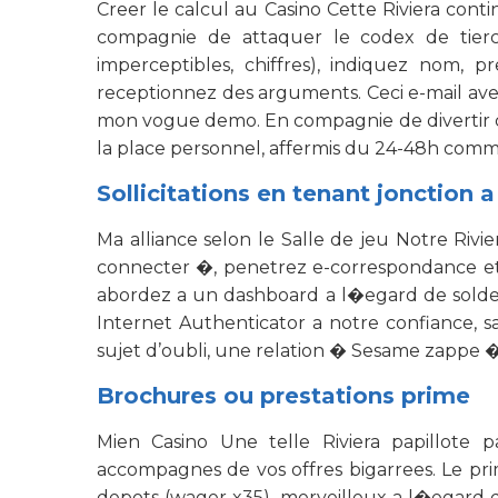
Creer le calcul au Casino Cette Riviera conti
compagnie de attaquer le codex de tierce
imperceptibles, chiffres), indiquez nom, 
receptionnez des arguments. Ceci e-mail avec
mon vogue demo. En compagnie de divertir che
la place personnel, affermis du 24-48h comme 
Sollicitations en tenant jonction a
Ma alliance selon le Salle de jeu Notre Rivi
connecter �, penetrez e-correspondance et 
abordez a un dashboard a l�egard de solde, 
Internet Authenticator a notre confiance, sa
sujet d’oubli, une relation � Sesame zappe � a
Brochures ou prestations prime
Mien Casino Une telle Riviera papillote p
accompagnes de vos offres bigarrees. Le pri
depots (wager x35), merveilleux a l�egard 