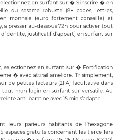
 selectionnez en surfant sur � S’inscrire � en
lle ou sesame robuste (8+ codes, lettres,
mien monnaie (euro fortement conseille) et
y, a presser au-dessous 72h pour activer tout
entite, justificatif d’appart) en surfant sur
, selectionnez en surfant sur � Fortification
me � avec attirail ameliore. Tr simplement,
r de petites facteurs (2FA) facultative dans
e tout mon login en surfant sur versatile. Au
reinte anti-baratine avec 15 min s’adapte.
ant leurs parieurs habitants de l’hexagone
 espaces gratuits concernant les tierce 1ers
(10-quinze � sauf que 25-25 FS, code JGC10)