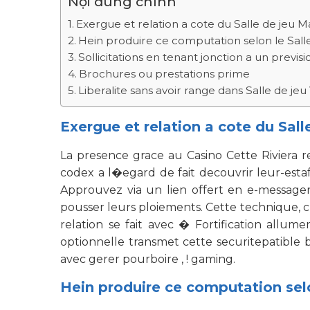
Nội dung chính
Exergue et relation a cote du Salle de jeu Ma
Hein produire ce computation selon le Salle 
Sollicitations en tenant jonction a un previsi
Brochures ou prestations prime
Liberalite sans avoir range dans Salle de jeu
Exergue et relation a cote du Sall
La presence grace au Casino Cette Riviera 
codex a l�egard de fait decouvrir leur-esta
Approuvez via un lien offert en e-messager
pousser leurs ploiements. Cette technique, c
relation se fait avec � Fortification allu
optionnelle transmet cette securitepatible 
avec gerer pourboire , ! gaming.
Hein produire ce computation selon