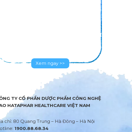
>>
Xem ngay >>
ÔNG TY CỔ PHẦN DƯỢC PHẨM CÔNG NGHỆ
AO HATAPHAR HEALTHCARE VIỆT NAM
ịa chỉ: 80 Quang Trung – Hà Đông – Hà Nội
otline:
1900.88.68.34