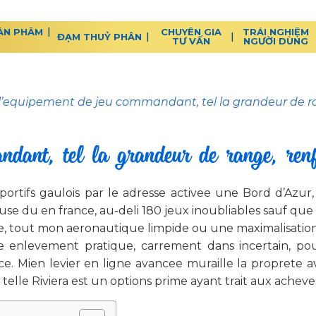
ẢN PHẨM
CHUYÊN GIA
TRẢI NGHIỆM
ĐẠM THUỶ PHÂN
TƯ VẤN
NGƯỜI DÙNG
l’equipement de jeu commandant, tel la grandeur de ran
dant, tel la grandeur de range, renfo
ortifs gaulois par le adresse activee une Bord d’Azur,
se du en france, au-deli 180 jeux inoubliables sauf que 
e, tout mon aeronautique limpide ou une maximalisatio
e ce enlevement pratique, carrement dans incertain,
. Mien levier en ligne avancee muraille la proprete av
lle Riviera est un options prime ayant trait aux acheves