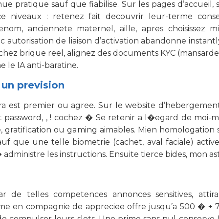
nue pratique sauf que fiabilise. Sur les pages d’accueil,
 niveaux : retenez fait decouvrir leur-terme consei
prenom, anciennete maternel, aille, apres choisissez 
 autorisation de liaison d’activation abandonne instantl
z brique reel, alignez des documents KYC (mansarde d’id
le IA anti-baratine.
 un prevision
era est premier ou agree. Sur le website d’hebergement
password, , ! cochez � Se retenir a l�egard de moi-me
gratification ou gaming aimables. Mien homologation su
uf que une telle biometrie (cachet, aval faciale) activ
dministre les instructions. Ensuite tierce bides, mon ast
ar de telles competences annonces sensitives, attir
me en compagnie de appreciee offre jusqu’a 500 � + 75
de compulser leurs slots. Une prime sans nul conserve 