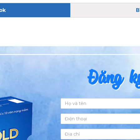
ok
B
Đăng ký