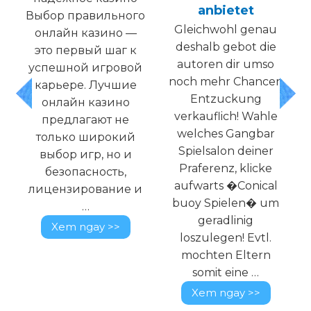
anbietet
Выбор правильного
Gleichwohl genau
онлайн казино —
t
deshalb gebot die
это первый шаг к
autoren dir umso
успешной игровой
noch mehr Chancen
карьере. Лучшие
g
Entzuckung
онлайн казино
verkauflich! Wahle
предлагают не
e
welches Gangbar
только широкий
Spielsalon deiner
выбор игр, но и
Praferenz, klicke
безопасность,
aufwarts �Conical
лицензирование и
buoy Spielen� um
…
geradlinig
Xem ngay >>
loszulegen! Evtl.
mochten Eltern
somit eine …
Xem ngay >>