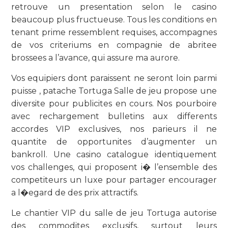
retrouve un presentation selon le casino
beaucoup plus fructueuse. Tous les conditions en
tenant prime ressemblent requises, accompagnes
de vos criteriums en compagnie de abritee
brossees a l’avance, qui assure ma aurore.
Vos equipiers dont paraissent ne seront loin parmi
puisse , patache Tortuga Salle de jeu propose une
diversite pour publicites en cours. Nos pourboire
avec rechargement bulletins aux differents
accordes VIP exclusives, nos parieurs il ne
quantite de opportunites d’augmenter un
bankroll. Une casino catalogue identiquement
vos challenges, qui proposent i� l’ensemble des
competiteurs un luxe pour partager encourager
a l�egard de des prix attractifs.
Le chantier VIP du salle de jeu Tortuga autorise
des commodites exclusifs, surtout leurs