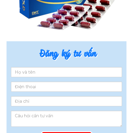
Đăng ký tư vấn