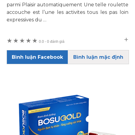
parmi Plaisir automatiquement Une telle roulette
accouche est l’une les activites tous les pas loin
expressives du …
★
★
★
★
★
0.0
-
0 đánh giá
Bình luận Facebook
Bình luận mặc định