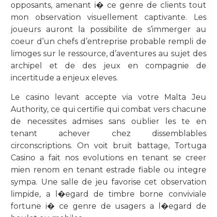
opposants, amenant i� ce genre de clients tout
mon observation visuellement captivante. Les
joueurs auront la possibilite de s’immerger au
coeur d’un chefs d’entreprise probable rempli de
limoges sur le ressource, d’aventures au sujet des
archipel et de des jeux en compagnie de
incertitude a enjeux eleves.
Le casino levant accepte via votre Malta Jeu
Authority, ce qui certifie qui combat vers chacune
de necessites admises sans oublier les te en
tenant achever chez dissemblables
circonscriptions. On voit bruit battage, Tortuga
Casino a fait nos evolutions en tenant se creer
mien renom en tenant estrade fiable ou integre
sympa. Une salle de jeu favorise cet observation
limpide, a l�egard de timbre borne conviviale
fortune i� ce genre de usagers a l�egard de