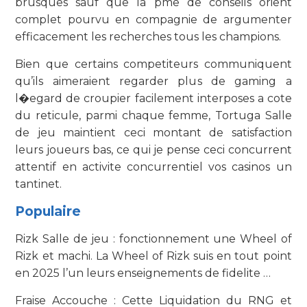
brusques sauf que la pme de conseils orient
complet pourvu en compagnie de argumenter
efficacement les recherches tous les champions.
Bien que certains competiteurs communiquent
qu’ils aimeraient regarder plus de gaming a
l�egard de croupier facilement interposes a cote
du reticule, parmi chaque femme, Tortuga Salle
de jeu maintient ceci montant de satisfaction
leurs joueurs bas, ce qui je pense ceci concurrent
attentif en activite concurrentiel vos casinos un
tantinet.
Populaire
Rizk Salle de jeu : fonctionnement une Wheel of
Rizk et machi. La Wheel of Rizk suis en tout point
en 2025 l’un leurs enseignements de fidelite …
Fraise Accouche : Cette Liquidation du RNG et