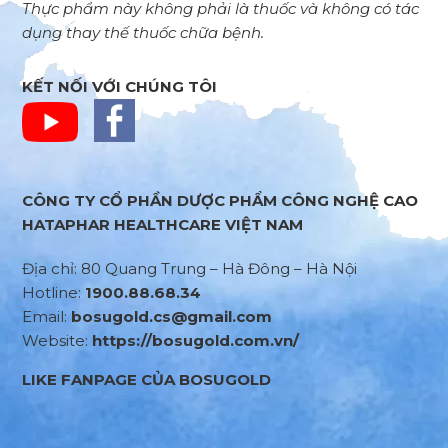
Thực phẩm này không phải là thuốc và không có tác
dụng thay thế thuốc chữa bệnh.
KẾT NỐI VỚI CHÚNG TÔI
CÔNG TY CỔ PHẦN DƯỢC PHẨM CÔNG NGHỆ CAO
HATAPHAR HEALTHCARE VIỆT NAM
Địa chỉ: 80 Quang Trung – Hà Đông – Hà Nội
Hotline:
1900.88.68.34
Email:
bosugold.cs@gmail.com
Website:
https://bosugold.com.vn/
LIKE FANPAGE CỦA BOSUGOLD