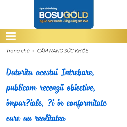
Trang chủ
»
CẨM NANG SỨC KHỎE
Datorita acestui Intrebare,
publicam recenzii obiective,
impar?iale, ?i in conformitate
care au realitatea