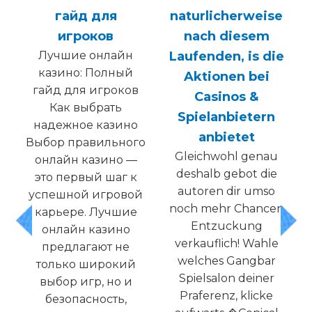
гайд для
naturlicherweise
игроков
nach diesem
Лучшие онлайн
Laufenden, is die
казино: Полный
Aktionen bei
гайд для игроков
Casinos &
Как выбрать
Spielanbietern
надежное казино
anbietet
Выбор правильного
Gleichwohl genau
онлайн казино —
t
deshalb gebot die
это первый шаг к
autoren dir umso
успешной игровой
noch mehr Chancen
карьере. Лучшие
g
Entzuckung
онлайн казино
verkauflich! Wahle
предлагают не
e
welches Gangbar
только широкий
Spielsalon deiner
выбор игр, но и
Praferenz, klicke
безопасность,