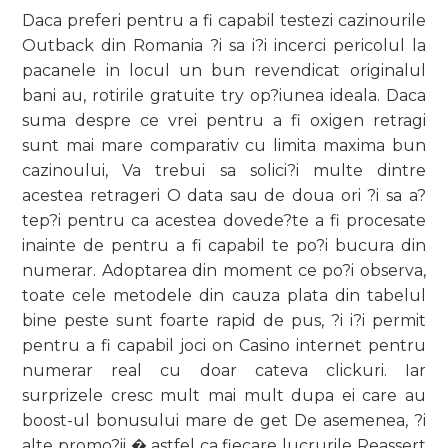
Daca preferi pentru a fi capabil testezi cazinourile
Outback din Romania ?i sa i?i incerci pericolul la
pacanele in locul un bun revendicat originalul
bani au, rotirile gratuite try op?iunea ideala. Daca
suma despre ce vrei pentru a fi oxigen retragi
sunt mai mare comparativ cu limita maxima bun
cazinoului, Va trebui sa solici?i multe dintre
acestea retrageri O data sau de doua ori ?i sa a?
tep?i pentru ca acestea dovede?te a fi procesate
inainte de pentru a fi capabil te po?i bucura din
numerar. Adoptarea din moment ce po?i observa,
toate cele metodele din cauza plata din tabelul
bine peste sunt foarte rapid de pus, ?i i?i permit
pentru a fi capabil joci on Casino internet pentru
numerar real cu doar cateva clickuri. Iar
surprizele cresc mult mai mult dupa ei care au
boost-ul bonusului mare de get De asemenea, ?i
alte promo?ii � astfel ca fiecare lucrurile Reassert